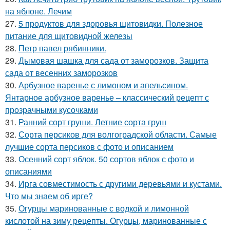
на яблоне. Лечим
27.
5 продуктов для здоровья щитовидки. Полезное
питание для щитовидной железы
28.
Петр павел рябинники.
29.
Дымовая шашка для сада от заморозков. Защита
сада от весенних заморозков
30.
Арбузное варенье с лимоном и апельсином.
Янтарное арбузное варенье – классический рецепт с
прозрачными кусочками
31.
Ранний сорт груши. Летние сорта груш
32.
Сорта персиков для волгоградской области. Самые
лучшие сорта персиков с фото и описанием
33.
Осенний сорт яблок. 50 сортов яблок с фото и
описаниями
34.
Ирга совместимость с другими деревьями и кустами.
Что мы знаем об ирге?
35.
Огурцы маринованные с водкой и лимонной
кислотой на зиму рецепты. Огурцы, маринованные с