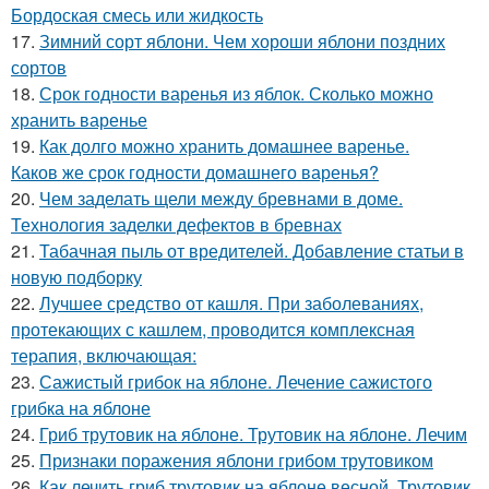
Бордоская смесь или жидкость
17.
Зимний сорт яблони. Чем хороши яблони поздних
сортов
18.
Срок годности варенья из яблок. Сколько можно
хранить варенье
19.
Как долго можно хранить домашнее варенье.
Каков же срок годности домашнего варенья?
20.
Чем заделать щели между бревнами в доме.
Технология заделки дефектов в бревнах
21.
Табачная пыль от вредителей. Добавление статьи в
новую подборку
22.
Лучшее средство от кашля. При заболеваниях,
протекающих с кашлем, проводится комплексная
терапия, включающая:
23.
Сажистый грибок на яблоне. Лечение сажистого
грибка на яблоне
24.
Гриб трутовик на яблоне. Трутовик на яблоне. Лечим
25.
Признаки поражения яблони грибом трутовиком
26.
Как лечить гриб трутовик на яблоне весной. Трутовик