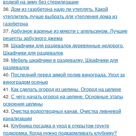
водкой на зиму без стерилизации
36.
Дом из газобетона надо ли утеплять. Какой
утеплитель лучше выбрать для утепления дома из
газобетона
37.
Арбузное варенье из мякоти с апельсином. Лучшие
рецепты арбузного джема
38.
Шкафчики для раздевалок деревянные недорого.
Шкафчики для раздевалок
39.
Мебель шкафчики в раздевалку. Шкафчики для
раздевалок
40.
Последний перед зимой полив винограда. Уход за
виноградом осенью
41.
Как сделать огород из целины. Огород на целине
42.
С чего начать огород на целине. Основные этапы
освоения целины
43.
Очистка водоотводных канав. Очистка ливневой
канализации
44.
Клубника посадка и уход в открытом грунте
подкормка. Когда нужно подкармливать клубнику?