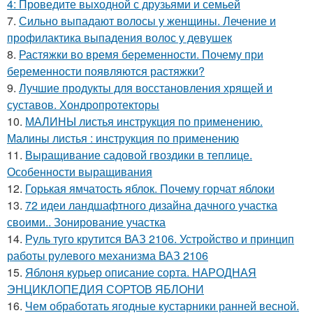
4: Проведите выходной с друзьями и семьей
7.
Сильно выпадают волосы у женщины. Лечение и
профилактика выпадения волос у девушек
8.
Растяжки во время беременности. Почему при
беременности появляются растяжки?
9.
Лучшие продукты для восстановления хрящей и
суставов. Хондропротекторы
10.
МАЛИНЫ листья инструкция по применению.
Малины листья : инструкция по применению
11.
Выращивание садовой гвоздики в теплице.
Особенности выращивания
12.
Горькая ямчатость яблок. Почему горчат яблоки
13.
72 идеи ландшафтного дизайна дачного участка
своими.. Зонирование участка
14.
Руль туго крутится ВАЗ 2106. Устройство и принцип
работы рулевого механизма ВАЗ 2106
15.
Яблоня курьер описание сорта. НАРОДНАЯ
ЭНЦИКЛОПЕДИЯ СОРТОВ ЯБЛОНИ
16.
Чем обработать ягодные кустарники ранней весной.