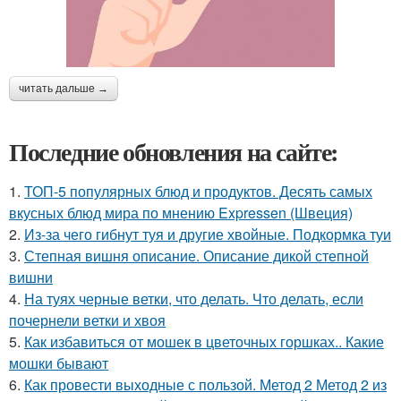
читать дальше →
Последние обновления на сайте:
1.
ТОП-5 популярных блюд и продуктов. Десять самых
вкусных блюд мира по мнению Expressen (Швеция)
2.
Из-за чего гибнут туя и другие хвойные. Подкормка туи
3.
Степная вишня описание. Описание дикой степной
вишни
4.
На туях черные ветки, что делать. Что делать, если
почернели ветки и хвоя
5.
Как избавиться от мошек в цветочных горшках.. Какие
мошки бывают
6.
Как провести выходные с пользой. Метод 2 Метод 2 из