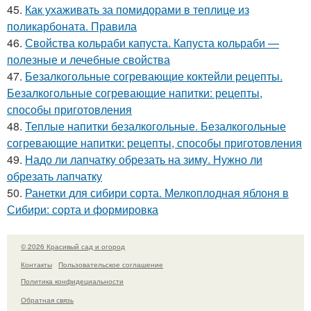
45.
Как ухаживать за помидорами в теплице из
поликарбоната. Правила
46.
Свойства кольраби капуста. Капуста кольраби —
полезные и лечебные свойства
47.
Безалкогольные согревающие коктейли рецепты.
Безалкогольные согревающие напитки: рецепты,
способы приготовления
48.
Теплые напитки безалкогольные. Безалкогольные
согревающие напитки: рецепты, способы приготовления
49.
Надо ли лапчатку обрезать на зиму. Нужно ли
обрезать лапчатку
50.
Ранетки для сибири сорта. Мелкоплодная яблоня в
Сибири: сорта и формировка
© 2026 Красивый сад и огород
Контакты
Пользовательское соглашение
Политика конфидециальности
Обратная связь