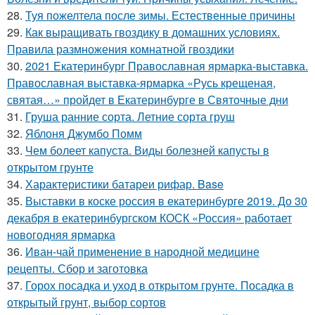
28.
Туя пожелтела после зимы. Естественные причины
29.
Как выращивать гвоздику в домашних условиях.
Правила размножения комнатной гвоздики
30.
2021 Екатеринбург Православная ярмарка-выставка.
Православная выставка-ярмарка «Русь крещеная,
святая…» пройдет в Екатеринбурге в Святочные дни
31.
Груша ранние сорта. Летние сорта груш
32.
Яблоня Джумбо Помм
33.
Чем болеет капуста. Виды болезней капусты в
открытом грунте
34.
Характеристики батареи рифар. Base
35.
Выставки в коске россия в екатеринбурге 2019. До 30
декабря в екатеринбургском КОСК «Россия» работает
новогодняя ярмарка
36.
Иван-чай применение в народной медицине
рецепты. Сбор и заготовка
37.
Горох посадка и уход в открытом грунте. Посадка в
открытый грунт, выбор сортов