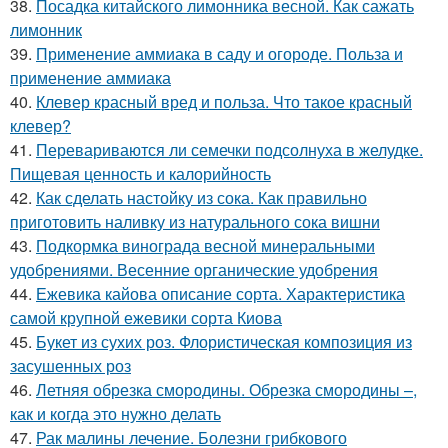
38.
Посадка китайского лимонника весной. Как сажать
лимонник
39.
Применение аммиака в саду и огороде. Польза и
применение аммиака
40.
Клевер красный вред и польза. Что такое красный
клевер?
41.
Перевариваются ли семечки подсолнуха в желудке.
Пищевая ценность и калорийность
42.
Как сделать настойку из сока. Как правильно
приготовить наливку из натурального сока вишни
43.
Подкормка винограда весной минеральными
удобрениями. Весенние органические удобрения
44.
Ежевика кайова описание сорта. Характеристика
самой крупной ежевики сорта Киова
45.
Букет из сухих роз. Флористическая композиция из
засушенных роз
46.
Летняя обрезка смородины. Обрезка смородины –,
как и когда это нужно делать
47.
Рак малины лечение. Болезни грибкового