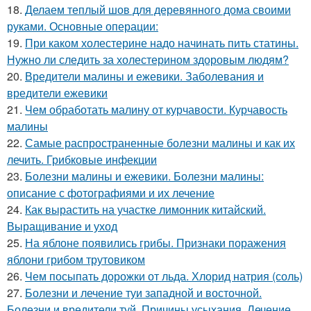
18.
Делаем теплый шов для деревянного дома своими
руками. Основные операции:
19.
При каком холестерине надо начинать пить статины.
Нужно ли следить за холестерином здоровым людям?
20.
Вредители малины и ежевики. Заболевания и
вредители ежевики
21.
Чем обработать малину от курчавости. Курчавость
малины
22.
Самые распространенные болезни малины и как их
лечить. Грибковые инфекции
23.
Болезни малины и ежевики. Болезни малины:
описание с фотографиями и их лечение
24.
Как вырастить на участке лимонник китайский.
Выращивание и уход
25.
На яблоне появились грибы. Признаки поражения
яблони грибом трутовиком
26.
Чем посыпать дорожки от льда. Хлорид натрия (соль)
27.
Болезни и лечение туи западной и восточной.
Болезни и вредители туй. Причины усыхания. Лечение.