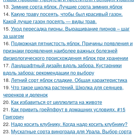
13.
Зимние сорта яблок. Лучшие сорта зимних яблок
14.
Какую траву посеять, чтобы был красивый газон.
Какой лучше газон посеять — виды трав.
15.
Уход пересадка пионы. Выращивание пионов – шаг
за шагом
16.
Подкожная пятнистость яблок. Причины появления и
признаки проявления наиболее важных болезней
физиологического происхождения яблок при хранении
17.
Ландшафтный дизайн вдоль забора. Кустарники
вдоль забора: рекомендации по выбору
18.
Летний сорт яблок сладкие. Общая характеристика
19.
Что такое школка растений. Школка для сеянцев,
черенков и деленок
20.
Как избавиться от целлюлита на животе
21.
Как привить грейпфрут в домашних условиях. #15
Григорич
22.
Надо косить клубнику. Когда надо косить клубнику?
23.
Мускатные сорта винограда для Урала. Выбор сорта