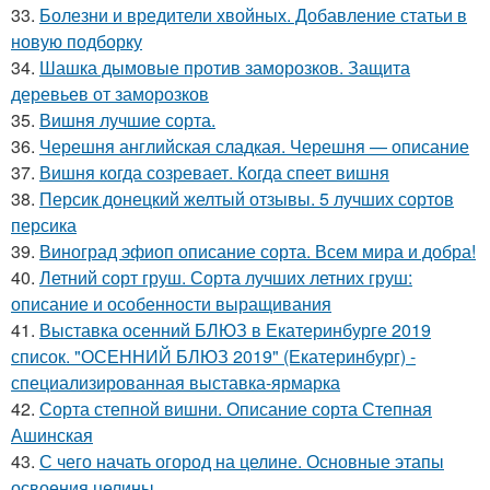
33.
Болезни и вредители хвойных. Добавление статьи в
новую подборку
34.
Шашка дымовые против заморозков. Защита
деревьев от заморозков
35.
Вишня лучшие сорта.
36.
Черешня английская сладкая. Черешня — описание
37.
Вишня когда созревает. Когда спеет вишня
38.
Персик донецкий желтый отзывы. 5 лучших сортов
персика
39.
Виноград эфиоп описание сорта. Всем мира и добра!
40.
Летний сорт груш. Сорта лучших летних груш:
описание и особенности выращивания
41.
Выставка осенний БЛЮЗ в Екатеринбурге 2019
список. "ОСЕННИЙ БЛЮЗ 2019" (Екатеринбург) -
специализированная выставка-ярмарка
42.
Сорта степной вишни. Описание сорта Степная
Ашинская
43.
С чего начать огород на целине. Основные этапы
освоения целины