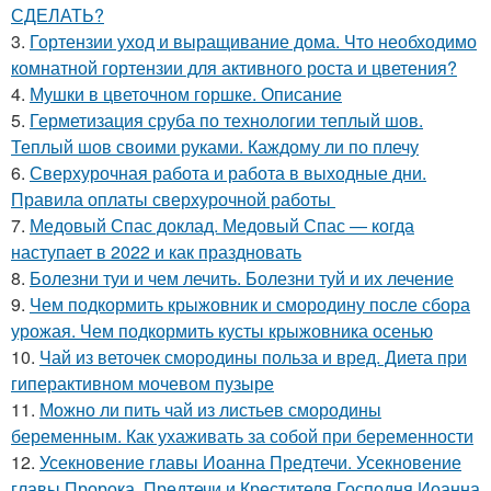
СДЕЛАТЬ?
3.
Гортензии уход и выращивание дома. Что необходимо
комнатной гортензии для активного роста и цветения?
4.
Мушки в цветочном горшке. Описание
5.
Герметизация сруба по технологии теплый шов.
Теплый шов своими руками. Каждому ли по плечу
6.
Сверхурочная работа и работа в выходные дни.
Правила оплаты сверхурочной работы
7.
Медовый Спас доклад. Медовый Спас — когда
наступает в 2022 и как праздновать
8.
Болезни туи и чем лечить. Болезни туй и их лечение
9.
Чем подкормить крыжовник и смородину после сбора
урожая. Чем подкормить кусты крыжовника осенью
10.
Чай из веточек смородины польза и вред. Диета при
гиперактивном мочевом пузыре
11.
Можно ли пить чай из листьев смородины
беременным. Как ухаживать за собой при беременности
12.
Усекновение главы Иоанна Предтечи. Усекновение
главы Пророка, Предтечи и Крестителя Господня Иоанна