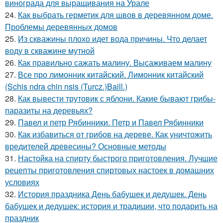
винограда для выращивания на Урале
24.
Как выбрать герметик для швов в деревянном доме.
Проблемы деревянных домов
25.
Из скважины плохо идет вода причины. Что делает
воду в скважине мутной
26.
Как правильно сажать малину. Высаживаем малину
27.
Все про лимонник китайский. Лимонник китайский
(Schis ndra chin nsis (Turcz.)Baill.)
28.
Как вывести трутовик с яблони. Какие бывают грибы-
паразиты на деревьях?
29.
Павел и петр Рябинники. Петр и Павел Рябинники
30.
Как избавиться от грибов на дереве. Как уничтожить
вредителей древесины? Основные методы
31.
Настойка на спирту быстрого приготовления. Лучшие
рецепты приготовления спиртовых настоек в домашних
условиях
32.
История праздника День бабушек и дедушек. День
бабушек и дедушек: история и традиции, что подарить на
праздник