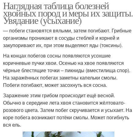
Наглядная таблица болезней
хвойных пород и меры их защиты.
Увядание (усыхание)
— побеги становятся вялыми, затем погибают. Грибные
организмы проникают в сосуды стеблей и корней и
закупоривают их, при этом выделяют яды (токсины).
На концах побегов сосны появляются усохшие
коричневые пучки хвои. Осенью на хвое появляются
чёрные блестящие точки – пикниды (вместилища спор).
На заражённых побегах заметны капельки смолы.
Побеги погибают, может засохнуть вся сосна.
Заражение этим грибом происходит ещё весной.
Обычно в середине лета хвоя становится жёлтовато-
розового цвета. Затем побег скручивается и усыхает. На
коре побега возникают потёки смолы. Может погибнуть
вся ель.