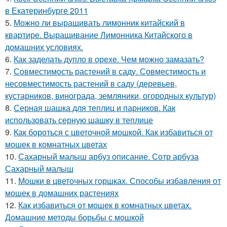
в Екатеринбурге 2011
5.
Можно ли выращивать лимонник китайский в
квартире. Выращивание Лимонника Китайского в
домашних условиях.
6.
Как заделать дупло в орехе. Чем можно замазать?
7.
Совместимость растений в саду. Совместимость и
несовместимость растений в саду (деревьев,
кустарников, винограда, земляники, огородных культур)
8.
Серная шашка для теплиц и парников. Как
использовать серную шашку в теплице
9.
Как бороться с цветочной мошкой. Как избавиться от
мошек в комнатных цветах
10.
Сахарный малыш арбуз описание. Сотр арбуза
Сахарный малыш
11.
Мошки в цветочных горшках. Способы избавления от
мошек в домашних растениях
12.
Как избавиться от мошек в комнатных цветах.
Домашние методы борьбы с мошкой