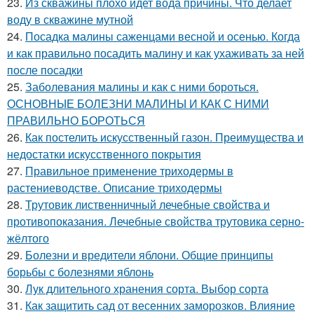
23.
Из скважины плохо идет вода причины. Что делает
воду в скважине мутной
24.
Посадка малины саженцами весной и осенью. Когда
и как правильно посадить малину и как ухаживать за ней
после посадки
25.
Заболевания малины и как с ними бороться.
ОСНОВНЫЕ БОЛЕЗНИ МАЛИНЫ И КАК С НИМИ
ПРАВИЛЬНО БОРОТЬСЯ
26.
Как постелить искусственный газон. Преимущества и
недостатки искусственного покрытия
27.
Правильное применение триходермы в
растениеводстве. Описание триходермы
28.
Трутовик лиственничный лечебные свойства и
противопоказания. Лечебные свойства трутовика серно-
жёлтого
29.
Болезни и вредители яблони. Общие принципы
борьбы с болезнями яблонь
30.
Лук длительного хранения сорта. Выбор сорта
31.
Как защитить сад от весенних заморозков. Влияние