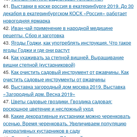
41.
Выставки в коске россия в екатеринбурге 2019. До 30
декабря в екатеринбургском КОСК «Россия» работает
новогодняя ярмарка
42.
Иван-чай применение в народной медицине
рецепты. Сбор и заготовка
43.
Ягоды Годжи, как употреблять инструкция. Что такое
ягоды Годжи и где они растут
44.
Как ухаживать за степной вишней. Выращивание
вишни степной (кустарниковой)
45.
Как очистить садовый инструмент от ржавчины. Как
очистить садовые инструменты от ржавчины
46.
Выставка загородный дом москва 2019. Выставка
«Загородный дом. Весна 2019»
47.
Цветы садовые гвоздики. Гвоздика садовая:
роскошное цветение и несложный уход
48.
Какие декоративные кустарники можно черенковать
осенью. Время черенковать. Увеличиваем популяцию
декоративных кустарников в саду