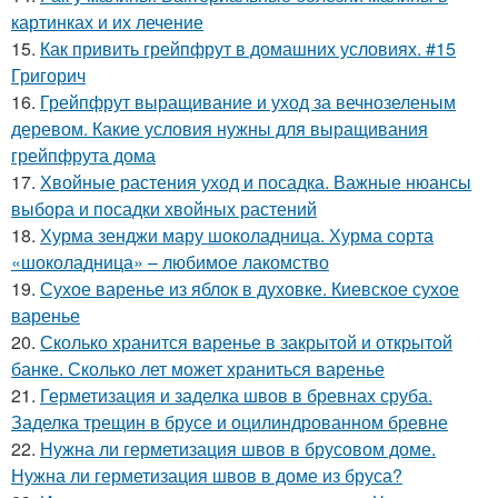
картинках и их лечение
15.
Как привить грейпфрут в домашних условиях. #15
Григорич
16.
Грейпфрут выращивание и уход за вечнозеленым
деревом. Какие условия нужны для выращивания
грейпфрута дома
17.
Хвойные растения уход и посадка. Важные нюансы
выбора и посадки хвойных растений
18.
Хурма зенджи мару шоколадница. Хурма сорта
«шоколадница» – любимое лакомство
19.
Сухое варенье из яблок в духовке. Киевское сухое
варенье
20.
Сколько хранится варенье в закрытой и открытой
банке. Сколько лет может храниться варенье
21.
Герметизация и заделка швов в бревнах сруба.
Заделка трещин в брусе и оцилиндрованном бревне
22.
Нужна ли герметизация швов в брусовом доме.
Нужна ли герметизация швов в доме из бруса?