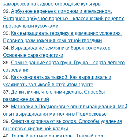
заморозков на садово-огородные культуры
32.
Арбузное варенье с лимоном и апельсином.
Янтарное арбузное варенье – классический рецепт с
прозрачными кусочками
33.
Как выращивать гвоздику в домашних условиях.
Правила размножения комнатной гвоздики
34.
Выращивание земляники барон солемахер.
Основные характеристики
35.
Самые ранние сорта груш. Груша – сорта летнего
созревания
36.
Как ухаживать за тыквой. Как выращивать и
ухаживать за тыквой в открытом грунте
37.
Детки лилии, что с ними делать. Способы
размножения лилий
38.
Магнолии в Подмосковье опыт выращивания. Мой
опыт выращивания магнолии в Подмосковье
39.
Очистка кирпича от высолов. Способы удаления
высолов с кирпичной кладки
40.
Теплый пол или радиаторы. Теплый пол