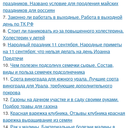
праздников. Названо условие для продления майских
праздников для россиян
7.
Законно ли работать в выходные. Работа в выходной
день по ТК РФ
8.
Стоит ли паниковать из-за повышенного холестерина.
Холестерин у детей
9.
Народный праздник 11 сентября. Народные приметы
на 11 сентября: что нельзя делать на день Иоанна
Предтечи
10.
Чем полезен подсолнух семечки сырые. Состав,
виды и польза семечек подсолнечника
11.
Сорта винограда для южного урала. Лучшие сорта
винограда для Урала, требующие дополнительного
покрова
12.
Газоны на дачном участке и в саду своими руками.
Подбор травы для газона
13.
Красная варежка клубника. Отзывы клубника красная
варежка выращивание из семян
14.
Рак у малины. Бактериальные болезни малины в