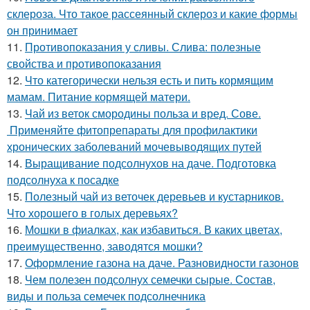
склероза. Что такое рассеянный склероз и какие формы
он принимает
11.
Противопоказания у сливы. Слива: полезные
свойства и противопоказания
12.
Что категорически нельзя есть и пить кормящим
мамам. Питание кормящей матери.
13.
Чай из веток смородины польза и вред. Сове.
Применяйте фитопрепараты для профилактики
хронических заболеваний мочевыводящих путей
14.
Выращивание подсолнухов на даче. Подготовка
подсолнуха к посадке
15.
Полезный чай из веточек деревьев и кустарников.
Что хорошего в голых деревьях?
16.
Мошки в фиалках, как избавиться. В каких цветах,
преимущественно, заводятся мошки?
17.
Оформление газона на даче. Разновидности газонов
18.
Чем полезен подсолнух семечки сырые. Состав,
виды и польза семечек подсолнечника