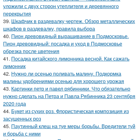
уложили с двух сторон утеплителя и деревянного
перекрытия
39.
Шкафчик в раздевалку чертеж. Обзор металлических
шкафов в раздевалку, правила выбора
40.
Пион древовидный выращивание в Подмосковье.
Пион древовидный: посадка и уход в Подмосковье
обрезка после цветения
41.
Посадка китайского лимонника весной. Как сажать
лимонник
42.
Нужно ли осенью поливать малину. Подкормка
малины удобрениями осенью для хорошего урожая
43.
Картинки петр и павел рябинники. Что обязательно
нужно сделать на Петра и Павла Рябинника 23 сентября
2020 года
44.
Букет из сухих роз. Флористическая композиция из
засушенных роз
45.
Паутинный клещ на туе меры борьбы. Вредители туй
и борьба с ними