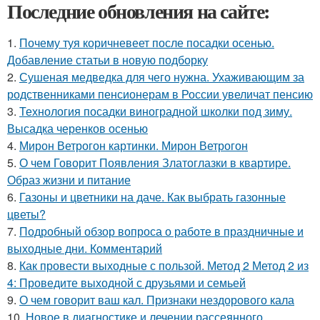
Последние обновления на сайте:
1.
Почему туя коричневеет после посадки осенью.
Добавление статьи в новую подборку
2.
Сушеная медведка для чего нужна. Ухаживающим за
родственниками пенсионерам в России увеличат пенсию
3.
Технология посадки виноградной школки под зиму.
Высадка черенков осенью
4.
Мирон Ветрогон картинки. Мирон Ветрогон
5.
О чем Говорит Появления Златоглазки в квартире.
Образ жизни и питание
6.
Газоны и цветники на даче. Как выбрать газонные
цветы?
7.
Подробный обзор вопроса о работе в праздничные и
выходные дни. Комментарий
8.
Как провести выходные с пользой. Метод 2 Метод 2 из
4: Проведите выходной с друзьями и семьей
9.
О чем говорит ваш кал. Признаки нездорового кала
10.
Новое в диагностике и лечении рассеянного