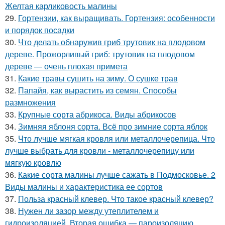
Желтая карликовость малины
29.
Гортензии, как выращивать. Гортензия: особенности
и порядок посадки
30.
Что делать обнаружив гриб трутовик на плодовом
дереве. Прожорливый гриб: трутовик на плодовом
дереве — очень плохая примета
31.
Какие травы сушить на зиму. О сушке трав
32.
Папайя, как вырастить из семян. Способы
размножения
33.
Крупные сорта абрикоса. Виды абрикосов
34.
Зимняя яблоня сорта. Всё про зимние сорта яблок
35.
Что лучше мягкая кровля или металлочерепица. Что
лучше выбрать для кровли - металлочерепицу или
мягкую кровлю
36.
Какие сорта малины лучше сажать в Подмосковье. 2
Виды малины и характеристика ее сортов
37.
Польза красный клевер. Что такое красный клевер?
38.
Нужен ли зазор между утеплителем и
гидроизоляцией. Вторая ошибка — пароизоляцию