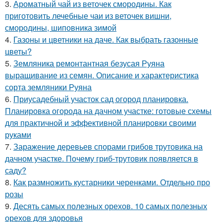
3.
Ароматный чай из веточек смородины. Как
приготовить лечебные чаи из веточек вишни,
смородины, шиповника зимой
4.
Газоны и цветники на даче. Как выбрать газонные
цветы?
5.
Земляника ремонтантная безусая Руяна
выращивание из семян. Описание и характеристика
сорта земляники Руяна
6.
Приусадебный участок сад огород планировка.
Планировка огорода на дачном участке: готовые схемы
для практичной и эффективной планировки своими
руками
7.
Заражение деревьев спорами грибов трутовика на
дачном участке. Почему гриб-трутовик появляется в
саду?
8.
Как размножить кустарники черенками. Отдельно про
розы
9.
Десять самых полезных орехов. 10 самых полезных
орехов для здоровья