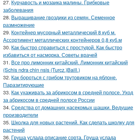
27.
Курчавость и мозаика малины. Грибковые
заболевания
28.
Выращивание гвоздики из семян. Семенное
размножение
29.
Контейнер мусорный металлический 8 куб м.
Ассортимент металлических контейнеров 0,8 куб.м
30.
Как быстро справиться с простудой. Как быстро
избавиться от насморка. Советы врачей
31.
Все про лимонник китайский. Лимонник китайский
(Schis ndra chin nsis (Turcz.)Baill.)
32.
Как бороться с грибом трутовиком на яблоне.
Паразитирующие
33.
Как ухаживать за абрикосом в средней полосе. Уход
за абрикосом в средней полосе России
34.
Средства от домашних насекомых шашки. Ведущие
производители
35.
Школка для новых растений. Как сделать школку для
растений
36.
Груша услада описание сорта. Груша услада