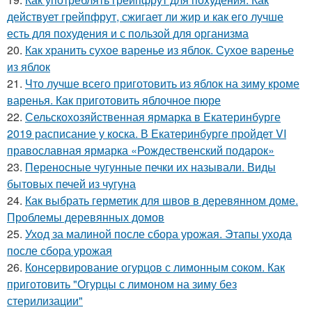
действует грейпфрут, сжигает ли жир и как его лучше
есть для похудения и с пользой для организма
20.
Как хранить сухое варенье из яблок. Сухое варенье
из яблок
21.
Что лучше всего приготовить из яблок на зиму кроме
варенья. Как приготовить яблочное пюре
22.
Сельскохозяйственная ярмарка в Екатеринбурге
2019 расписание у коска. В Екатеринбурге пройдет VI
православная ярмарка «Рождественский подарок»
23.
Переносные чугунные печки их называли. Виды
бытовых печей из чугуна
24.
Как выбрать герметик для швов в деревянном доме.
Проблемы деревянных домов
25.
Уход за малиной после сбора урожая. Этапы ухода
после сбора урожая
26.
Консервирование огурцов с лимонным соком. Как
приготовить "Огурцы с лимоном на зиму без
стерилизации"