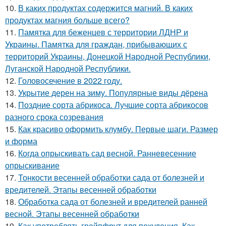
10.
В каких продуктах содержится магний. В каких
продуктах магния больше всего?
11.
Памятка для беженцев с территории ЛДНР и
Украины. Памятка для граждан, прибывающих с
территорий Украины, Донецкой Народной Республики,
Луганской Народной Республики.
12.
Головосечение в 2022 году.
13.
Укрытие дерен на зиму. Популярные виды дёрена
14.
Поздние сорта абрикоса. Лучшие сорта абрикосов
разного срока созревания
15.
Как красиво оформить клумбу. Первые шаги. Размер
и форма
16.
Когда опрыскивать сад весной. Ранневесенние
опрыскивание
17.
Тонкости весенней обработки сада от болезней и
вредителей. Этапы весенней обработки
18.
Обработка сада от болезней и вредителей ранней
весной. Этапы весенней обработки
19.
Как употреблять грейпфрут для похудения. Как