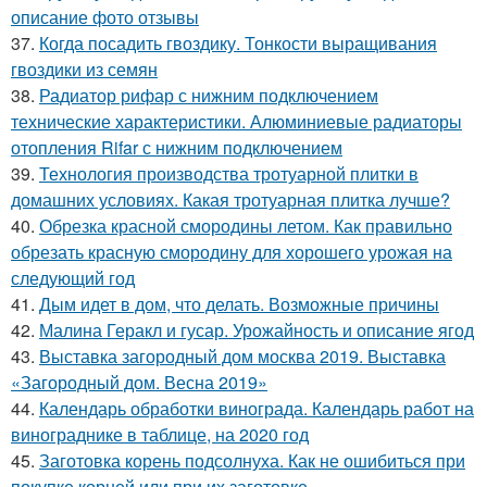
описание фото отзывы
37.
Когда посадить гвоздику. Тонкости выращивания
гвоздики из семян
38.
Радиатор рифар с нижним подключением
технические характеристики. Алюминиевые радиаторы
отопления Rifar с нижним подключением
39.
Технология производства тротуарной плитки в
домашних условиях. Какая тротуарная плитка лучше?
40.
Обрезка красной смородины летом. Как правильно
обрезать красную смородину для хорошего урожая на
следующий год
41.
Дым идет в дом, что делать. Возможные причины
42.
Малина Геракл и гусар. Урожайность и описание ягод
43.
Выставка загородный дом москва 2019. Выставка
«Загородный дом. Весна 2019»
44.
Календарь обработки винограда. Календарь работ на
винограднике в таблице, на 2020 год
45.
Заготовка корень подсолнуха. Как не ошибиться при
покупке корней или при их заготовке