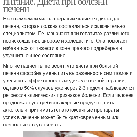
питание. Диета при болезни
печени
Неотъемлемой частью терапии является диета для
Питание для
Питание при
печени, которая должна составляться исключительно
профилактики
панкреатите
специалистом. Ее назначают при гепатитах различного
происхождения, циррозе и холецистите. Она помогает
избавиться от тяжести в зоне правого подреберья и
улучшить общее состояние.
Многие пациенты не верят, что диета при больной
печени способна уменьшить выраженность симптомов и
увеличить эффективность медикаментозной терапии,
однако в 50% случаев уже через 2-3 недели наблюдается
регрессия клинических признаков болезни. Если человек
продолжает употреблять жирные продукты, пить
алкоголь и принимать гепатотоксичные препараты,
успех в лечении может быть кратковременным или
полностью отсутствовать.