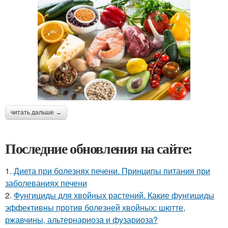
читать дальше →
Последние обновления на сайте:
1.
Диета при болезнях печени. Принципы питания при
заболеваниях печени
2.
Фунгициды для хвойных растений. Какие фунгициды
эффективны против болезней хвойных: шютте,
ржавчины, альтернариоза и фузариоза?