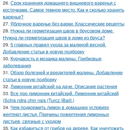
26.
Срок хранения домашнего вишневого варенья с
косточками. Самое темное место. Как и сколько хранить
варенье?
27.
Яблочное варенье без варки. Классические рецепты
28.
Нужна ли герметизация швов в брусовом доме.
Нужна ли герметизация швов в доме из бруса?
29.
5 главных правил ухода за малиной весной.
Добавление статьи в новую подборку
30.
Курчавость и мозаика малины. Грибковые
заболевания
31.
Обзор болезней и вредителей малины. Добавление
статьи в новую подборку
32.
Лимонник китайский на даче. Описание растения
33.
Все про лимонник китайский. Лимонник китайский
(Schis ndra chin nsis (Turcz.)Baill.)
34.
Чем подкормить лимон в домашних условиях
желтеют листья. Причины пожелтения лимонных
листьев, связные с уходом
35.
Как избавиться от грибов на дереве. Как уничтожить