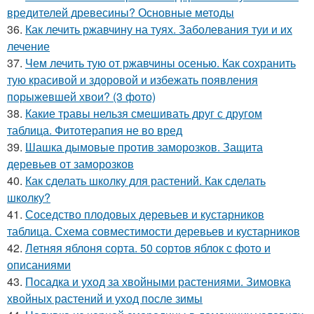
вредителей древесины? Основные методы
36.
Как лечить ржавчину на туях. Заболевания туи и их
лечение
37.
Чем лечить тую от ржавчины осенью. Как сохранить
тую красивой и здоровой и избежать появления
порыжевшей хвои? (3 фото)
38.
Какие травы нельзя смешивать друг с другом
таблица. Фитотерапия не во вред
39.
Шашка дымовые против заморозков. Защита
деревьев от заморозков
40.
Как сделать школку для растений. Как сделать
школку?
41.
Соседство плодовых деревьев и кустарников
таблица. Схема совместимости деревьев и кустарников
42.
Летняя яблоня сорта. 50 сортов яблок с фото и
описаниями
43.
Посадка и уход за хвойными растениями. Зимовка
хвойных растений и уход после зимы