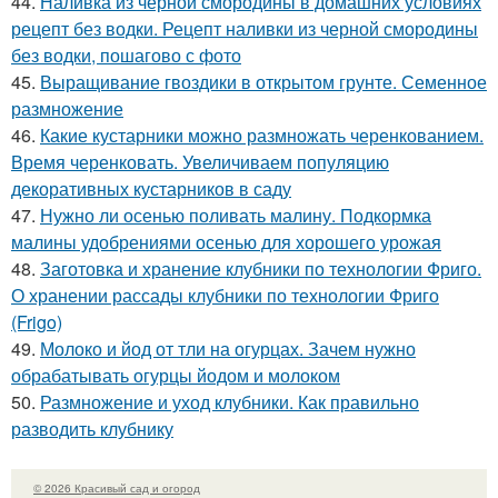
44.
Наливка из черной смородины в домашних условиях
рецепт без водки. Рецепт наливки из черной смородины
без водки, пошагово с фото
45.
Выращивание гвоздики в открытом грунте. Семенное
размножение
46.
Какие кустарники можно размножать черенкованием.
Время черенковать. Увеличиваем популяцию
декоративных кустарников в саду
47.
Нужно ли осенью поливать малину. Подкормка
малины удобрениями осенью для хорошего урожая
48.
Заготовка и хранение клубники по технологии Фриго.
О хранении рассады клубники по технологии Фриго
(Frigo)
49.
Молоко и йод от тли на огурцах. Зачем нужно
обрабатывать огурцы йодом и молоком
50.
Размножение и уход клубники. Как правильно
разводить клубнику
© 2026 Красивый сад и огород