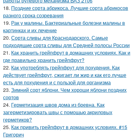
работы рулевого механизма ВАЗ 2106
18.
Поздние сорта абрикоса. Лучшие сорта абрикосов
разного срока созревания
19.
Рак у малины. Бактериальные болезни малины в
картинках и их лечение
20.
Сорта сливы для Краснодарского. Самые
подходящие сорта сливы для Средней полосы России
21.
Как хранить грейпфрут в домашних условиях. Как и
где правильно хранить грейпфрут?
22.
Как употреблять грейпфрут для похудения. Как
действует грейпфрут, сжигает ли жир и как его лучше
есть для похудения и с пользой для организма
23.
Зимний сорт яблони. Чем хороши яблони поздних
сортов
24.
Герметизация швов дома из бревна. Как
загерметизировать швы с помощью акриловых
герметиков?
25.
Как привить грейпфрут в домашних условиях. #15
Григорич