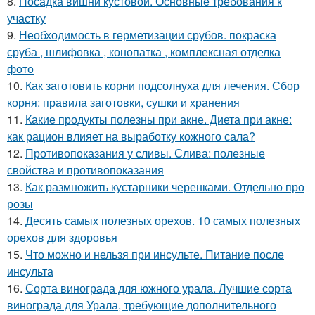
8.
Посадка вишни кустовой. Основные требования к
участку
9.
Необходимость в герметизации срубов. покраска
сруба , шлифовка , конопатка , комплексная отделка
фото
10.
Как заготовить корни подсолнуха для лечения. Сбор
корня: правила заготовки, сушки и хранения
11.
Какие продукты полезны при акне. Диета при акне:
как рацион влияет на выработку кожного сала?
12.
Противопоказания у сливы. Слива: полезные
свойства и противопоказания
13.
Как размножить кустарники черенками. Отдельно про
розы
14.
Десять самых полезных орехов. 10 самых полезных
орехов для здоровья
15.
Что можно и нельзя при инсульте. Питание после
инсульта
16.
Сорта винограда для южного урала. Лучшие сорта
винограда для Урала, требующие дополнительного