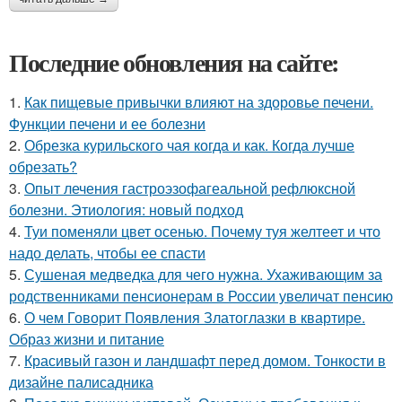
Последние обновления на сайте:
1.
Как пищевые привычки влияют на здоровье печени.
Функции печени и ее болезни
2.
Обрезка курильского чая когда и как. Когда лучше
обрезать?
3.
Опыт лечения гастроэзофагеальной рефлюксной
болезни. Этиология: новый подход
4.
Туи поменяли цвет осенью. Почему туя желтеет и что
надо делать, чтобы ее спасти
5.
Сушеная медведка для чего нужна. Ухаживающим за
родственниками пенсионерам в России увеличат пенсию
6.
О чем Говорит Появления Златоглазки в квартире.
Образ жизни и питание
7.
Красивый газон и ландшафт перед домом. Тонкости в
дизайне палисадника