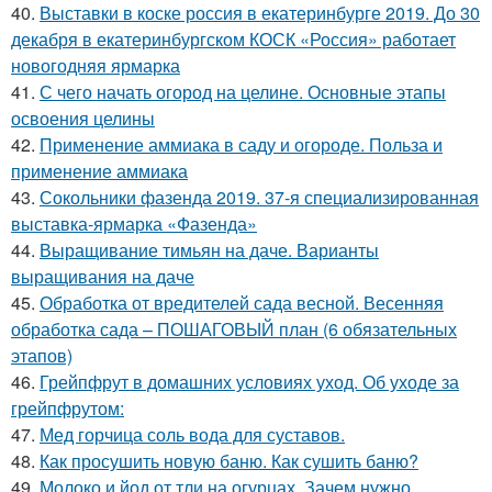
40.
Выставки в коске россия в екатеринбурге 2019. До 30
декабря в екатеринбургском КОСК «Россия» работает
новогодняя ярмарка
41.
С чего начать огород на целине. Основные этапы
освоения целины
42.
Применение аммиака в саду и огороде. Польза и
применение аммиака
43.
Сокольники фазенда 2019. 37-я специализированная
выставка-ярмарка «Фазенда»
44.
Выращивание тимьян на даче. Варианты
выращивания на даче
45.
Обработка от вредителей сада весной. Весенняя
обработка сада – ПОШАГОВЫЙ план (6 обязательных
этапов)
46.
Грейпфрут в домашних условиях уход. Об уходе за
грейпфрутом:
47.
Мед горчица соль вода для суставов.
48.
Как просушить новую баню. Как сушить баню?
49.
Молоко и йод от тли на огурцах. Зачем нужно