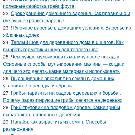
полезные свойства грейпфрута
22.
Срок хранения домашнего варенья. Как правильно и
где лучше хранить варенье
23.
Яблочное варенье в домашних условиях. Варенье из
яблочных долек
24.
Теплый шов для деревянного дома в 5 шагов. Как
выбрать герметик и шнур для теплого шва
25.
Чем лучше мульчировать малину после посадки.
Основные способы мульчирования малины — когда и
для чего это делать, какие материалы использовать
26.
Выращивание эвкалипт из семян в домашних
условиях. Пересадка и обрезка
27.
Грибы-паразиты на садовых деревьях и борьба..
Почему паразитирующие грибы селятся на деревьях
28.
Гриб-трутовик на плодовом дереве. Какие грибы
вырастают на плодовых деревьях
29.
Папайя, как вырастить из семян. Способы
размножения