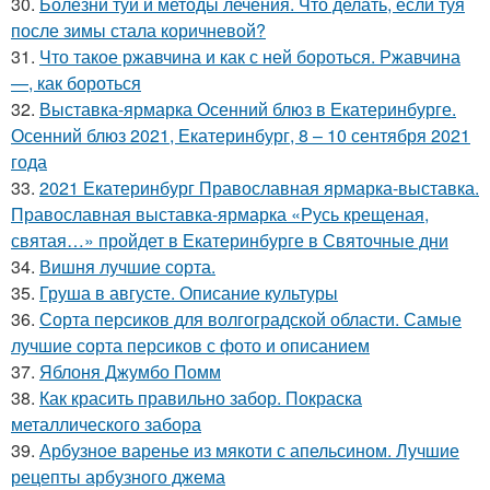
30.
Болезни туи и методы лечения. Что делать, если туя
после зимы стала коричневой?
31.
Что такое ржавчина и как с ней бороться. Ржавчина
—, как бороться
32.
Выставка-ярмарка Осенний блюз в Екатеринбурге.
Осенний блюз 2021, Екатеринбург, 8 – 10 сентября 2021
года
33.
2021 Екатеринбург Православная ярмарка-выставка.
Православная выставка-ярмарка «Русь крещеная,
святая…» пройдет в Екатеринбурге в Святочные дни
34.
Вишня лучшие сорта.
35.
Груша в августе. Описание культуры
36.
Сорта персиков для волгоградской области. Самые
лучшие сорта персиков с фото и описанием
37.
Яблоня Джумбо Помм
38.
Как красить правильно забор. Покраска
металлического забора
39.
Арбузное варенье из мякоти с апельсином. Лучшие
рецепты арбузного джема