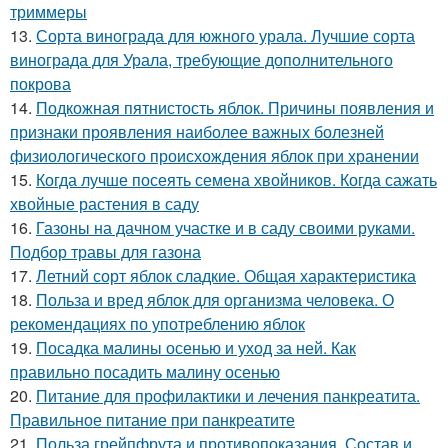
триммеры
13.
Сорта винограда для южного урала. Лучшие сорта
винограда для Урала, требующие дополнительного
покрова
14.
Подкожная пятнистость яблок. Причины появления и
признаки проявления наиболее важных болезней
физиологического происхождения яблок при хранении
15.
Когда лучше посеять семена хвойников. Когда сажать
хвойные растения в саду
16.
Газоны на дачном участке и в саду своими руками.
Подбор травы для газона
17.
Летний сорт яблок сладкие. Общая характеристика
18.
Польза и вред яблок для организма человека. О
рекомендациях по употреблению яблок
19.
Посадка малины осенью и уход за ней. Как
правильно посадить малину осенью
20.
Питание для профилактики и лечения панкреатита.
Правильное питание при панкреатите
21.
Польза грейпфрута и противопоказания. Состав и