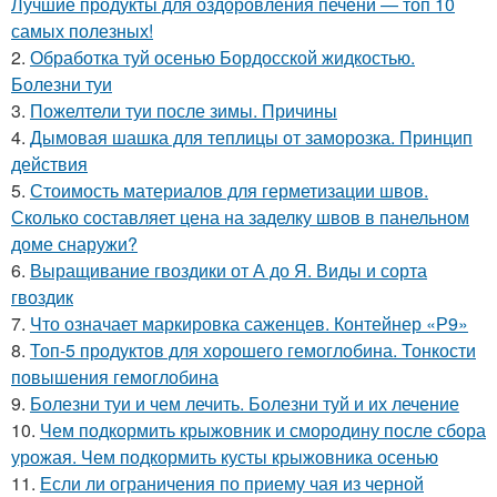
Лучшие продукты для оздоровления печени — топ 10
самых полезных!
2.
Обработка туй осенью Бордосской жидкостью.
Болезни туи
3.
Пожелтели туи после зимы. Причины
4.
Дымовая шашка для теплицы от заморозка. Принцип
действия
5.
Стоимость материалов для герметизации швов.
Сколько составляет цена на заделку швов в панельном
доме снаружи?
6.
Выращивание гвоздики от А до Я. Виды и сорта
гвоздик
7.
Что означает маркировка саженцев. Контейнер «Р9»
8.
Топ-5 продуктов для хорошего гемоглобина. Тонкости
повышения гемоглобина
9.
Болезни туи и чем лечить. Болезни туй и их лечение
10.
Чем подкормить крыжовник и смородину после сбора
урожая. Чем подкормить кусты крыжовника осенью
11.
Если ли ограничения по приему чая из черной