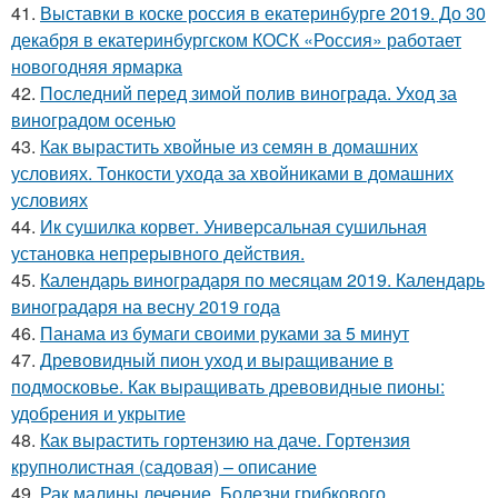
41.
Выставки в коске россия в екатеринбурге 2019. До 30
декабря в екатеринбургском КОСК «Россия» работает
новогодняя ярмарка
42.
Последний перед зимой полив винограда. Уход за
виноградом осенью
43.
Как вырастить хвойные из семян в домашних
условиях. Тонкости ухода за хвойниками в домашних
условиях
44.
Ик сушилка корвет. Универсальная сушильная
установка непрерывного действия.
45.
Календарь виноградаря по месяцам 2019. Календарь
виноградаря на весну 2019 года
46.
Панама из бумаги своими руками за 5 минут
47.
Древовидный пион уход и выращивание в
подмосковье. Как выращивать древовидные пионы:
удобрения и укрытие
48.
Как вырастить гортензию на даче. Гортензия
крупнолистная (садовая) – описание
49.
Рак малины лечение. Болезни грибкового