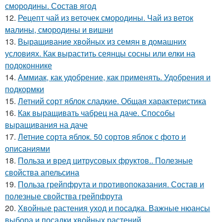
смородины. Состав ягод
12.
Рецепт чай из веточек смородины. Чай из веток
малины, смородины и вишни
13.
Выращивание хвойных из семян в домашних
условиях. Как вырастить сеянцы сосны или елки на
подоконнике
14.
Аммиак, как удобрение, как применять. Удобрения и
подкормки
15.
Летний сорт яблок сладкие. Общая характеристика
16.
Как выращивать чабрец на даче. Способы
выращивания на даче
17.
Летние сорта яблок. 50 сортов яблок с фото и
описаниями
18.
Польза и вред цитрусовых фруктов.. Полезные
свойства апельсина
19.
Польза грейпфрута и противопоказания. Состав и
полезные свойства грейпфрута
20.
Хвойные растения уход и посадка. Важные нюансы
выбора и посадки хвойных растений