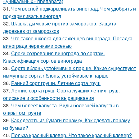
«уникальных» препарата)
31.
Чем весной подкармливать виноград. Чем удобрять и
подкармливать виноград
32.
Шашка дымовые против заморозков. Защита
деревьев от заморозков
33.
Что такое школка для саженцев винограда. Посадка
винограда черенками осенью
34.
Сроки созревания винограда по сортам.
Классификация сортов винограда
35.
Сорта яблонь устойчивые к парше. Какие существуют
иммунные сорта яблонь, устойчивые к парше
36.
Ранний сорт груши. Летние сорта груш
37.
Летние сорта груш. Сорта лучших летних груш:
описание и особенности выращивания
38.
Чем болеет капуста. Виды болезней капусты в
открытом грунте
39.
Как сделать из бумаги панамку. Как сделать панаму
из бумаги?
40.
Польза красный клевер. Что такое красный клевер?