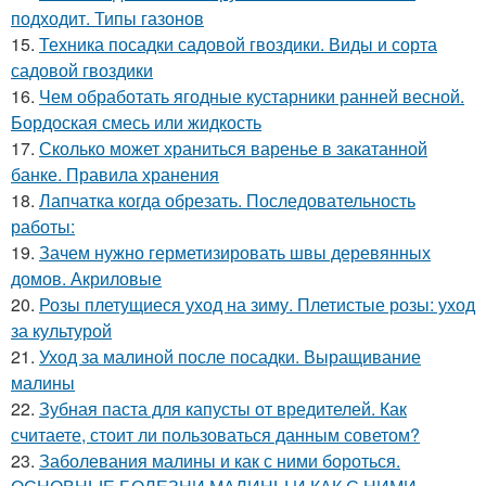
подходит. Типы газонов
15.
Техника посадки садовой гвоздики. Виды и сорта
садовой гвоздики
16.
Чем обработать ягодные кустарники ранней весной.
Бордоская смесь или жидкость
17.
Сколько может храниться варенье в закатанной
банке. Правила хранения
18.
Лапчатка когда обрезать. Последовательность
работы:
19.
Зачем нужно герметизировать швы деревянных
домов. Акриловые
20.
Розы плетущиеся уход на зиму. Плетистые розы: уход
за культурой
21.
Уход за малиной после посадки. Выращивание
малины
22.
Зубная паста для капусты от вредителей. Как
считаете, стоит ли пользоваться данным советом?
23.
Заболевания малины и как с ними бороться.