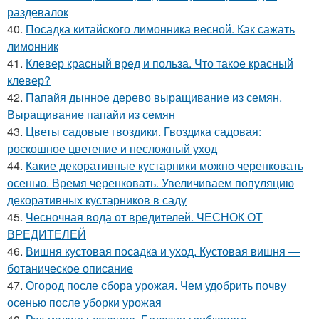
раздевалок
40.
Посадка китайского лимонника весной. Как сажать
лимонник
41.
Клевер красный вред и польза. Что такое красный
клевер?
42.
Папайя дынное дерево выращивание из семян.
Выращивание папайи из семян
43.
Цветы садовые гвоздики. Гвоздика садовая:
роскошное цветение и несложный уход
44.
Какие декоративные кустарники можно черенковать
осенью. Время черенковать. Увеличиваем популяцию
декоративных кустарников в саду
45.
Чесночная вода от вредителей. ЧЕСНОК ОТ
ВРЕДИТЕЛЕЙ
46.
Вишня кустовая посадка и уход. Кустовая вишня —
ботаническое описание
47.
Огород после сбора урожая. Чем удобрить почву
осенью после уборки урожая