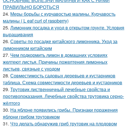
ОСНОВНЫЕ БОЛЕЗНИ МАЛИНЫ И КАК С НИМИ
ПРАВИЛЬНО БОРОТЬСЯ
24.
Меры борьбы с курчавостью малины. Курчавость
малины ( L eaf curl of raspberry)
25.
Лимонник посадка и уход в открытом грунте. Условия
выращивания
26.
Советы по посадке китайского лимонника. Уход за
лимонником китайским
27.
Чем подкормить лимон в домашних условиях
желтеют листья. Причины пожелтения лимонных
листьев, связные с уходом
28.
Совместимость садовых деревьев и кустарников
таблица. Схема совместимости деревьев и кустарников
29.
Трутовик лиственничный лечебные свойства и
противопоказания. Лечебные свойства трутовика серно-
жёлтого
30.
На яблоне появились грибы. Признаки поражения
яблони грибом трутовиком
31.
Что делать обнаружив гриб трутовик на плодовом