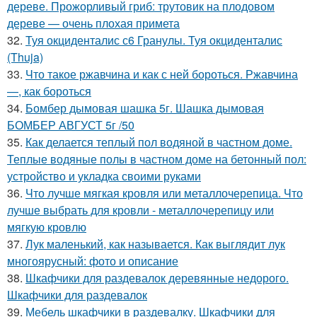
дереве. Прожорливый гриб: трутовик на плодовом
дереве — очень плохая примета
32.
Туя окциденталис с6 Гранулы. Туя окциденталис
(Thuja)
33.
Что такое ржавчина и как с ней бороться. Ржавчина
—, как бороться
34.
Бомбер дымовая шашка 5г. Шашка дымовая
БОМБЕР АВГУСТ 5г /50
35.
Как делается теплый пол водяной в частном доме.
Теплые водяные полы в частном доме на бетонный пол:
устройство и укладка своими руками
36.
Что лучше мягкая кровля или металлочерепица. Что
лучше выбрать для кровли - металлочерепицу или
мягкую кровлю
37.
Лук маленький, как называется. Как выглядит лук
многоярусный: фото и описание
38.
Шкафчики для раздевалок деревянные недорого.
Шкафчики для раздевалок
39.
Мебель шкафчики в раздевалку. Шкафчики для