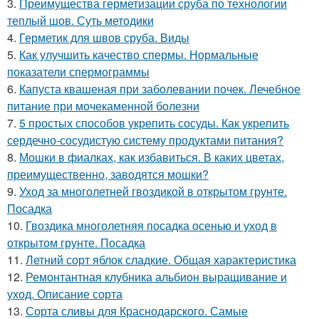
3.
Преимущества герметизации сруба по технологии
теплый шов. Суть методики
4.
Герметик для швов сруба. Виды
5.
Как улучшить качество спермы. Нормальные
показатели спермограммы
6.
Капуста квашеная при заболевании почек. Лечебное
питание при мочекаменной болезни
7.
5 простых способов укрепить сосуды. Как укрепить
сердечно-сосудистую систему продуктами питания?
8.
Мошки в фиалках, как избавиться. В каких цветах,
преимущественно, заводятся мошки?
9.
Уход за многолетней гвоздикой в открытом грунте.
Посадка
10.
Гвоздика многолетняя посадка осенью и уход в
открытом грунте. Посадка
11.
Летний сорт яблок сладкие. Общая характеристика
12.
Ремонтантная клубника альбион выращивание и
уход. Описание сорта
13.
Сорта сливы для Краснодарского. Самые