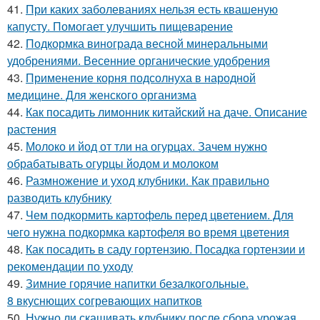
41.
При каких заболеваниях нельзя есть квашеную
капусту. Помогает улучшить пищеварение
42.
Подкормка винограда весной минеральными
удобрениями. Весенние органические удобрения
43.
Применение корня подсолнуха в народной
медицине. Для женского организма
44.
Как посадить лимонник китайский на даче. Описание
растения
45.
Молоко и йод от тли на огурцах. Зачем нужно
обрабатывать огурцы йодом и молоком
46.
Размножение и уход клубники. Как правильно
разводить клубнику
47.
Чем подкормить картофель перед цветением. Для
чего нужна подкормка картофеля во время цветения
48.
Как посадить в саду гортензию. Посадка гортензии и
рекомендации по уходу
49.
Зимние горячие напитки безалкогольные.
8 вкуснющих согревающих напитков
50.
Нужно ли скашивать клубнику после сбора урожая.