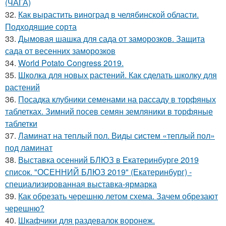
(ЧАГА)
32.
Как вырастить виноград в челябинской области.
Подходящие сорта
33.
Дымовая шашка для сада от заморозков. Защита
сада от весенних заморозков
34.
World Potato Congress 2019.
35.
Школка для новых растений. Как сделать школку для
растений
36.
Посадка клубники семенами на рассаду в торфяных
таблетках. Зимний посев семян земляники в торфяные
таблетки
37.
Ламинат на теплый пол. Виды систем «теплый пол»
под ламинат
38.
Выставка осенний БЛЮЗ в Екатеринбурге 2019
список. "ОСЕННИЙ БЛЮЗ 2019" (Екатеринбург) -
специализированная выставка-ярмарка
39.
Как обрезать черешню летом схема. Зачем обрезают
черешню?
40.
Шкафчики для раздевалок воронеж.