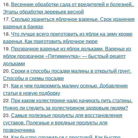
16.
Весенние обработки сада от вредителей и болезней..
Этапы обработки деревьев весной
17.
Сколько храниться яблочное варенье. Срок хранения
варенья в банках
18.
Что лучше всего приготовить из яблок на зиму кроме
варенья. Как приготовить яблочное пюре
19.
Прозрачное варенье из яблок дольками. Варенье из
яблок прозрачное «Пятиминутка» — быстрый рецепт
дольками
20.
Сроки и способы посадки малины в открытый грунт.
Способы и схемы посадки
21.
Как и чем подкормить малину осенью. Добавление
статьи в новую подборку
22.
При каком холестерине надо начинать пить статины.
Нужно ли следить за холестерином здоровым людям?
23.
Самые полезные продукты для восстановления
суставов. Полезные и вредные продукты для
позвоночника
24.
Как быстро справиться с простудой. Как быстро