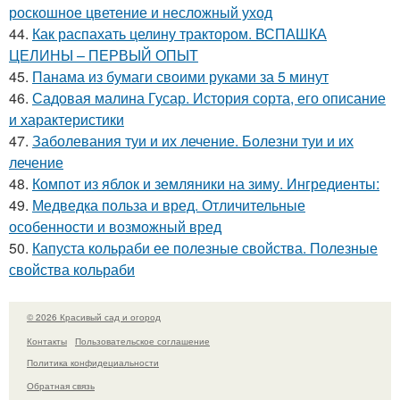
роскошное цветение и несложный уход
44.
Как распахать целину трактором. ВСПАШКА
ЦЕЛИНЫ – ПЕРВЫЙ ОПЫТ
45.
Панама из бумаги своими руками за 5 минут
46.
Садовая малина Гусар. История сорта, его описание
и характеристики
47.
Заболевания туи и их лечение. Болезни туи и их
лечение
48.
Компот из яблок и земляники на зиму. Ингредиенты:
49.
Медведка польза и вред. Отличительные
особенности и возможный вред
50.
Капуста кольраби ее полезные свойства. Полезные
свойства кольраби
© 2026 Красивый сад и огород
Контакты
Пользовательское соглашение
Политика конфидециальности
Обратная связь