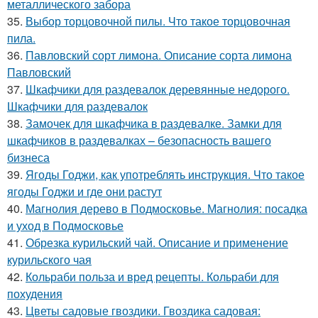
металлического забора
35.
Выбор торцовочной пилы. Что такое торцовочная
пила.
36.
Павловский сорт лимона. Описание сорта лимона
Павловский
37.
Шкафчики для раздевалок деревянные недорого.
Шкафчики для раздевалок
38.
Замочек для шкафчика в раздевалке. Замки для
шкафчиков в раздевалках – безопасность вашего
бизнеса
39.
Ягоды Годжи, как употреблять инструкция. Что такое
ягоды Годжи и где они растут
40.
Магнолия дерево в Подмосковье. Магнолия: посадка
и уход в Подмосковье
41.
Обрезка курильский чай. Описание и применение
курильского чая
42.
Кольраби польза и вред рецепты. Кольраби для
похудения
43.
Цветы садовые гвоздики. Гвоздика садовая: