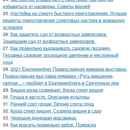
избавиться от насморка. Советы врачей
25.
Настойка на спирту быстрого приготовления. Лучшие
рецепты приготовления спиртовых настоек в домашних
условиях
26.
Как защитить сад от возвратных заморозков.
Защищаем сад от возвратных заморозков
27.
Как правильно выращивать садовую гвоздику.
Гвоздика садовая: роскошное цветение и несложный
уход
28.
2021 Екатеринбург Православная ярмарка-выставка.
Православная выставка-ярмарка «Русь крещеная,
святая…» пройдет в Екатеринбурге в Святочные дни
29.
Вишня когда созревает. Когда спеет вишня
30.
Груша в августе. Описание культуры
31.
Ранний сорт груши. Летние сорта груш
32.
Когда спеет вишня. Созрела вишня в саду
33.
Черешня донецкая красавица.
34.
Как красить правильно забор. Покраска