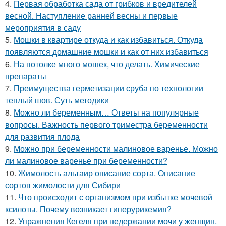
4.
Первая обработка сада от грибков и вредителей
весной. Наступление ранней весны и первые
мероприятия в саду
5.
Мошки в квартире откуда и как избавиться. Откуда
появляются домашние мошки и как от них избавиться
6.
На потолке много мошек, что делать. Химические
препараты
7.
Преимущества герметизации сруба по технологии
теплый шов. Суть методики
8.
Можно ли беременным… Ответы на популярные
вопросы. Важность первого триместра беременности
для развития плода
9.
Можно при беременности малиновое варенье. Можно
ли малиновое варенье при беременности?
10.
Жимолость альтаир описание сорта. Описание
сортов жимолости для Сибири
11.
Что происходит с организмом при избытке мочевой
ксилоты. Почему возникает гиперурикемия?
12.
Упражнения Кегеля при недержании мочи у женщин.