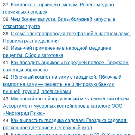
37.
Компресс с горчицей с медом. Рецепт медово
горчичных лепешек
38.
Чем болеет капуста. Виды болезней капусты в
открытом грунте
39.
Схема электропроводки трехфазной в частном доме.
Правила распределения
40.
Иван-чай применение в народной медицине
рецепты. Сбор и заготовка
41.
Как посадить абрикосы в средней полосе. Покупаем
саженцы абрикосов
42.
Яблочный компот на зиму с гвоздикой. Яблочный
компот на зиму — рецепты на 3 литровую банку с
вишней, грушей, апельсинами
43.
Мусорный контейнер уличный металлический объем.
Ассортимент мусорных контейнеров в каталоге ООО
«Чистоград Плюс»
44.
Как вырастить гвоздика садовая. Гвоздика садовая:
роскошное цветение и несложный уход
45.
Календарь виноградаря по месяцам 2019. Календарь