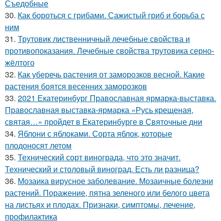
Съедобные
30.
Как бороться с грибами. Сажистый гриб и борьба с
ним
31.
Трутовик лиственничный лечебные свойства и
противопоказания. Лечебные свойства трутовика серно-
жёлтого
32.
Как уберечь растения от заморозков весной. Какие
растения боятся весенних заморозков
33.
2021 Екатеринбург Православная ярмарка-выставка.
Православная выставка-ярмарка «Русь крещеная,
святая…» пройдет в Екатеринбурге в Святочные дни
34.
Яблони с яблоками. Сорта яблок, которые
плодоносят летом
35.
Технический сорт винограда, что это значит.
Технический и столовый виноград. Есть ли разница?
36.
Мозаика вирусное заболевание. Мозаичные болезни
растений. Поражение, пятна зеленого или белого цвета
на листьях и плодах. Признаки, симптомы, лечение,
профилактика