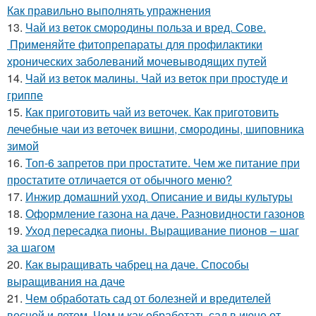
Как правильно выполнять упражнения
13.
Чай из веток смородины польза и вред. Сове.
Применяйте фитопрепараты для профилактики
хронических заболеваний мочевыводящих путей
14.
Чай из веток малины. Чай из веток при простуде и
гриппе
15.
Как приготовить чай из веточек. Как приготовить
лечебные чаи из веточек вишни, смородины, шиповника
зимой
16.
Топ-6 запретов при простатите. Чем же питание при
простатите отличается от обычного меню?
17.
Инжир домашний уход. Описание и виды культуры
18.
Оформление газона на даче. Разновидности газонов
19.
Уход пересадка пионы. Выращивание пионов – шаг
за шагом
20.
Как выращивать чабрец на даче. Способы
выращивания на даче
21.
Чем обработать сад от болезней и вредителей
весной и летом. Чем и как обработать сад в июне от