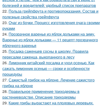
болезней и вредителей: удобный список препаратов
22.
Польза грейпфрута и противопоказания. Состав и
полезные свойства грейпфрута
23.
Очаг из бочки. Процесс изготовления очага своими
руками
24.
Прозрачное варенье из яблок дольками на зиму.
Варенье из яблок дольками — 11 рецепт прозрачного
яблочного варенья
25.
Посадка саженцев сосны в школку. Правила
пересадки саженца, выкопанного в лесу
26.
Лимонник китайский посадка и уход осенью. Как
сажать лимонник осенью — сроки и особенности
процедуры
27.
Сажистый грибок на яблоне. Лечение сажистого
грибка на яблоне
28.
Правильное применение триходермы в
растениеводстве. Описание триходермы
29.
Какие грибы вырастают на плодовых деревьях.