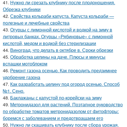
41.
Нужно ли срезать клубнику после плодоношения.
Обрезка клубники
42.
Свойства кольраби капуста. Капуста кольраби —
полезные и лечебные свойства
43.
Огурцы с лимонной кислотой и водкой на зиму в
литровых банках. Огурцы «Рябиновые» с лимонной
кислотой, медом и водкой без стерилизации
44.
Виноград, что делать в октябре в. Сроки обрезки
45.
Обработка целины на даче. Плюсы и минусы
вспашки мотоблоком
46.
Ремонт газона осенью. Как проводить предзимнее
удобрение газона
47.
Как разработать целину под огород осенью. Способ
№1. Сено.
48.
Баклажаны с капустой по-корейски на зиму
49.
Метронидазол для растений. Поэтапное руководство
по обработке томатов метронидазолом от фитофторы:
боремся с заболеванием и предотвращаем его
50.
Нужно ли скашивать клубнику после сбора урожая.