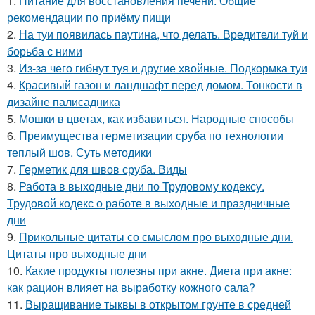
1.
Питание для восстановления печени. Общие
рекомендации по приёму пищи
2.
На туи появилась паутина, что делать. Вредители туй и
борьба с ними
3.
Из-за чего гибнут туя и другие хвойные. Подкормка туи
4.
Красивый газон и ландшафт перед домом. Тонкости в
дизайне палисадника
5.
Мошки в цветах, как избавиться. Народные способы
6.
Преимущества герметизации сруба по технологии
теплый шов. Суть методики
7.
Герметик для швов сруба. Виды
8.
Работа в выходные дни по Трудовому кодексу.
Трудовой кодекс о работе в выходные и праздничные
дни
9.
Прикольные цитаты со смыслом про выходные дни.
Цитаты про выходные дни
10.
Какие продукты полезны при акне. Диета при акне:
как рацион влияет на выработку кожного сала?
11.
Выращивание тыквы в открытом грунте в средней