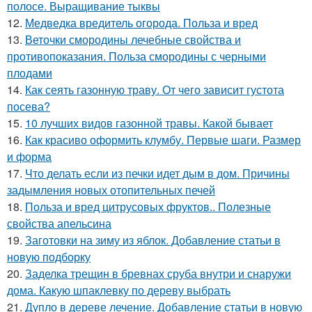
полосе. Выращивание тыквы
12.
Медведка вредитель огорода. Польза и вред
13.
Веточки смородины лечебные свойства и
противопоказания. Польза смородины с черными
плодами
14.
Как сеять газонную траву. От чего зависит густота
посева?
15.
10 лучших видов газонной травы. Какой бывает
16.
Как красиво оформить клумбу. Первые шаги. Размер
и форма
17.
Что делать если из печки идет дым в дом. Причины
задымления новых отопительных печей
18.
Польза и вред цитрусовых фруктов.. Полезные
свойства апельсина
19.
Заготовки на зиму из яблок. Добавление статьи в
новую подборку
20.
Заделка трещин в бревнах сруба внутри и снаружи
дома. Какую шпаклевку по дереву выбрать
21.
Дупло в дереве лечение. Добавление статьи в новую