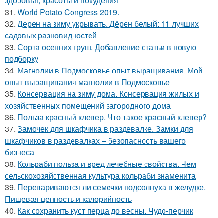
здоровья, красоты и похудения
31.
World Potato Congress 2019.
32.
Дерен на зиму укрывать. Дёрен белый: 11 лучших
садовых разновидностей
33.
Сорта осенних груш. Добавление статьи в новую
подборку
34.
Магнолии в Подмосковье опыт выращивания. Мой
опыт выращивания магнолии в Подмосковье
35.
Консервация на зиму дома. Консервация жилых и
хозяйственных помещений загородного дома
36.
Польза красный клевер. Что такое красный клевер?
37.
Замочек для шкафчика в раздевалке. Замки для
шкафчиков в раздевалках – безопасность вашего
бизнеса
38.
Кольраби польза и вред лечебные свойства. Чем
сельскохозяйственная культура кольраби знаменита
39.
Перевариваются ли семечки подсолнуха в желудке.
Пищевая ценность и калорийность
40.
Как сохранить куст перца до весны. Чудо-перчик