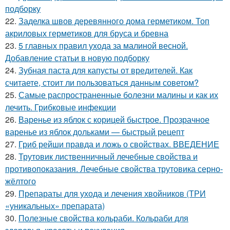
подборку
22.
Заделка швов деревянного дома герметиком. Топ
акриловых герметиков для бруса и бревна
23.
5 главных правил ухода за малиной весной.
Добавление статьи в новую подборку
24.
Зубная паста для капусты от вредителей. Как
считаете, стоит ли пользоваться данным советом?
25.
Самые распространенные болезни малины и как их
лечить. Грибковые инфекции
26.
Варенье из яблок с корицей быстрое. Прозрачное
варенье из яблок дольками — быстрый рецепт
27.
Гриб рейши правда и ложь о свойствах. ВВЕДЕНИЕ
28.
Трутовик лиственничный лечебные свойства и
противопоказания. Лечебные свойства трутовика серно-
жёлтого
29.
Препараты для ухода и лечения хвойников (ТРИ
«уникальных» препарата)
30.
Полезные свойства кольраби. Кольраби для