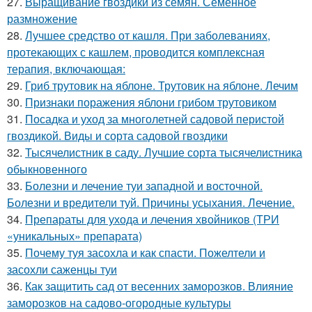
27.
Выращивание гвоздики из семян. Семенное
размножение
28.
Лучшее средство от кашля. При заболеваниях,
протекающих с кашлем, проводится комплексная
терапия, включающая:
29.
Гриб трутовик на яблоне. Трутовик на яблоне. Лечим
30.
Признаки поражения яблони грибом трутовиком
31.
Посадка и уход за многолетней садовой перистой
гвоздикой. Виды и сорта садовой гвоздики
32.
Тысячелистник в саду. Лучшие сорта тысячелистника
обыкновенного
33.
Болезни и лечение туи западной и восточной.
Болезни и вредители туй. Причины усыхания. Лечение.
34.
Препараты для ухода и лечения хвойников (ТРИ
«уникальных» препарата)
35.
Почему туя засохла и как спасти. Пожелтели и
засохли саженцы туи
36.
Как защитить сад от весенних заморозков. Влияние
заморозков на садово-огородные культуры