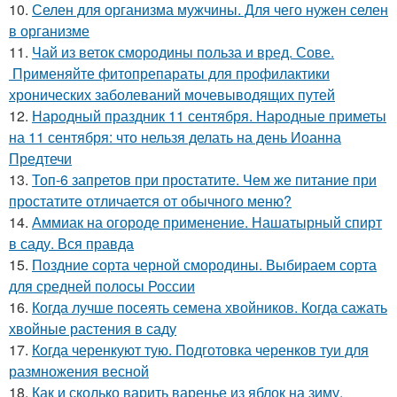
10.
Селен для организма мужчины. Для чего нужен селен
в организме
11.
Чай из веток смородины польза и вред. Сове.
Применяйте фитопрепараты для профилактики
хронических заболеваний мочевыводящих путей
12.
Народный праздник 11 сентября. Народные приметы
на 11 сентября: что нельзя делать на день Иоанна
Предтечи
13.
Топ-6 запретов при простатите. Чем же питание при
простатите отличается от обычного меню?
14.
Аммиак на огороде применение. Нашатырный спирт
в саду. Вся правда
15.
Поздние сорта черной смородины. Выбираем сорта
для средней полосы России
16.
Когда лучше посеять семена хвойников. Когда сажать
хвойные растения в саду
17.
Когда черенкуют тую. Подготовка черенков туи для
размножения весной
18.
Как и сколько варить варенье из яблок на зиму.