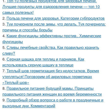
1.
Топ-10 полезных продуктов для здоровья печени.
Лучшие продукты для оздоровления печени — топ 10
самых полезных!
2.
Польза печени для здоровья. Категории субпродуктов
3.
Туи почернели после зимы, что делать. Туя почернела:
причины и способы борьбы
4.
Какие фунгициды эффективны против.. Химические
фунгициды
5.
Сливы лечебные свойства. Как правильно хранить
сливу?
6.
Серная шашка для теплиц и парников. Как
использовать серную шашку в теплице
7.
Теплый шов герметизация без недостатков. Время
утепляться! Поговорим об акриловых герметиках
«Теплый шов»
8.
Правильное питание будущей мамы. Принципы
правильного питания женщин во время беременности
9.
Подробный обзор вопроса о работе в праздничные и
выходные дни. Комментарий