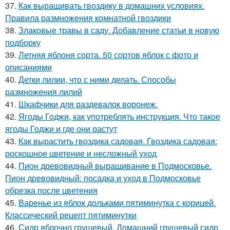
37.
Как выращивать гвоздику в домашних условиях.
Правила размножения комнатной гвоздики
38.
Злаковые травы в саду. Добавление статьи в новую
подборку
39.
Летняя яблоня сорта. 50 сортов яблок с фото и
описаниями
40.
Детки лилии, что с ними делать. Способы
размножения лилий
41.
Шкафчики для раздевалок воронеж.
42.
Ягоды Годжи, как употреблять инструкция. Что такое
ягоды Годжи и где они растут
43.
Как вырастить гвоздика садовая. Гвоздика садовая:
роскошное цветение и несложный уход
44.
Пион древовидный выращивание в Подмосковье.
Пион древовидный: посадка и уход в Подмосковье
обрезка после цветения
45.
Варенье из яблок дольками пятиминутка с корицей.
Классический рецепт пятиминутки
46.
Сидр яблочно грушевый. Домашний грушевый сидр