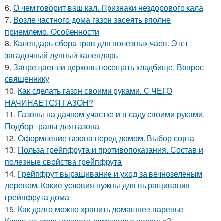
6.
О чем говорит ваш кал. Признаки нездорового кала
7.
Возле частного дома газон засеять вполне
приемлемо. Особенности
8.
Календарь сбора трав для полезных чаев. Этот
загадочный лунный календарь
9.
Запрещает ли церковь посещать кладбище. Вопрос
священнику
10.
Как сделать газон своими руками. С ЧЕГО
НАЧИНАЕТСЯ ГАЗОН?
11.
Газоны на дачном участке и в саду своими руками.
Подбор травы для газона
12.
Оформление газона перед домом. Выбор сорта
13.
Польза грейпфрута и противопоказания. Состав и
полезные свойства грейпфрута
14.
Грейпфрут выращивание и уход за вечнозеленым
деревом. Какие условия нужны для выращивания
грейпфрута дома
15.
Как долго можно хранить домашнее варенье.
Каков же срок годности домашнего варенья?