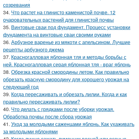
созревания
34.
Что растет на глинисто каменистой почве. 12
очаровательных растений для глинистой почвы
35.
Винтовые сваи под фундамент. Процесс установки
фундамента на винтовые сваи своими руками
36.
Арбузное варенье из мякоти с апельсином. Лучшие
рецепты арбузного джема
37.
Красногалловая яблонная тля и методы борьбы с
ней. Красногалловая серая яблонная тля - враг яблонь
38.
Обрезка красной смородины летом. Как правильно
обрезать красную смородину для хорошего урожая на
следующий год
39.
Когда пересаживать и обрезать лилии. Когда и как
правильно пересаживать лилии?
40.
Что делать с грядками после уборки урожая.
Обработка почвы после сбора урожая
41.
Уход за молодыми саженцами яблонь. Как ухаживать
за молодыми яблонями
42.
Когда лучше сажать лимонник весной или осенью.