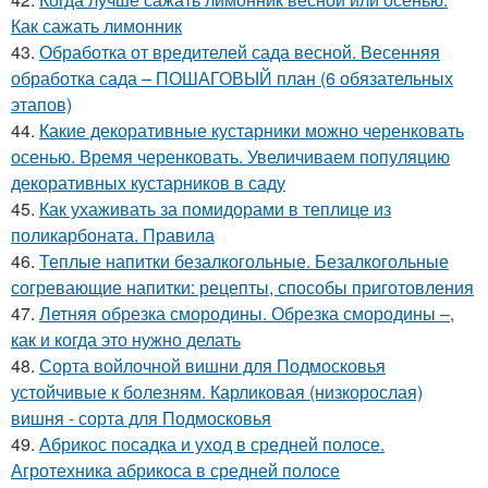
Как сажать лимонник
43.
Обработка от вредителей сада весной. Весенняя
обработка сада – ПОШАГОВЫЙ план (6 обязательных
этапов)
44.
Какие декоративные кустарники можно черенковать
осенью. Время черенковать. Увеличиваем популяцию
декоративных кустарников в саду
45.
Как ухаживать за помидорами в теплице из
поликарбоната. Правила
46.
Теплые напитки безалкогольные. Безалкогольные
согревающие напитки: рецепты, способы приготовления
47.
Летняя обрезка смородины. Обрезка смородины –,
как и когда это нужно делать
48.
Сорта войлочной вишни для Подмосковья
устойчивые к болезням. Карликовая (низкорослая)
вишня - сорта для Подмосковья
49.
Абрикос посадка и уход в средней полосе.
Агротехника абрикоса в средней полосе