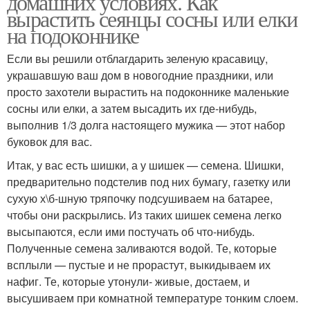
домашних условиях. Как
вырастить сеянцы сосны или елки
на подоконнике
Если вы решили отблагдарить зеленую красавицу,
украшавшую ваш дом в новогодние праздники, или
просто захотели вырастить на подоконнике маленькие
сосны или елки, а затем высадить их где-нибудь,
выполнив 1/3 долга настоящего мужика — этот набор
буковок для вас.
Итак, у вас есть шишки, а у шишек — семена. Шишки,
предварительно подстелив под них бумагу, газетку или
сухую х\б-шную тряпочку подсушиваем на батарее,
чтобы они раскрылись. Из таких шишек семена легко
высыпаются, если ими постучать об что-нибудь.
Полученные семена заливаются водой. Те, которые
всплыли — пустые и не прорастут, выкидываем их
нафиг. Те, которые утонули- живые, достаем, и
высушиваем при комнатной температуре тонким слоем.