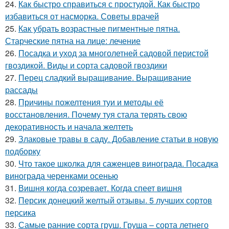
24.
Как быстро справиться с простудой. Как быстро
избавиться от насморка. Советы врачей
25.
Как убрать возрастные пигментные пятна.
Старческие пятна на лице: лечение
26.
Посадка и уход за многолетней садовой перистой
гвоздикой. Виды и сорта садовой гвоздики
27.
Перец сладкий выращивание. Выращивание
рассады
28.
Причины пожелтения туи и методы её
восстановления. Почему туя стала терять свою
декоративность и начала желтеть
29.
Злаковые травы в саду. Добавление статьи в новую
подборку
30.
Что такое школка для саженцев винограда. Посадка
винограда черенками осенью
31.
Вишня когда созревает. Когда спеет вишня
32.
Персик донецкий желтый отзывы. 5 лучших сортов
персика
33.
Самые ранние сорта груш. Груша – сорта летнего