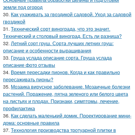
земли под огород
30.
Как ухаживать за гвоздикой садовой. Уход за садовой
гвоздикой
31.
Технический сорт винограда, что это значит.
Технический и столовый виноград. Есть ли разница?
32.
Летний сорт груш. Сорта лучших летних груш:
описание и особенности выращивания
33.
Груша услада описание сорта. Груша услада
описание фото отзывы
34.
Время пересадки пионов. Когда и как правильно
пересаживать пионы?
35.
Мозаика вирусное заболевание. Мозаичные болезни
растений. Поражение, пятна зеленого или белого цвета
на листьях и плодах. Признаки, симптомы, лечение,
профилактика
36.
Как сделать маленький домик. Проектирование мини-
дома: основные правила
37.
Технология производства тротуарной плитки в