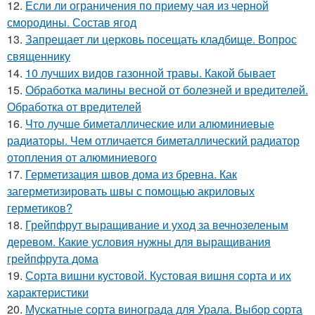
12.
Если ли ограничения по приему чая из черной
смородины. Состав ягод
13.
Запрещает ли церковь посещать кладбище. Вопрос
священнику
14.
10 лучших видов газонной травы. Какой бывает
15.
Обработка малины весной от болезней и вредителей.
Обработка от вредителей
16.
Что лучше биметаллические или алюминиевые
радиаторы. Чем отличается биметаллический радиатор
отопления от алюминиевого
17.
Герметизация швов дома из бревна. Как
загерметизировать швы с помощью акриловых
герметиков?
18.
Грейпфрут выращивание и уход за вечнозеленым
деревом. Какие условия нужны для выращивания
грейпфрута дома
19.
Сорта вишни кустовой. Кустовая вишня сорта и их
характеристики
20.
Мускатные сорта винограда для Урала. Выбор сорта