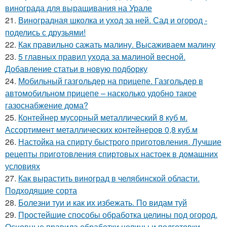
винограда для выращивания на Урале
21.
Виноградная школка и уход за ней. Сад и огород -
поделись с друзьями!
22.
Как правильно сажать малину. Высаживаем малину
23.
5 главных правил ухода за малиной весной.
Добавление статьи в новую подборку
24.
Мобильный газгольдер на прицепе. Газгольдер в
автомобильном прицепе – насколько удобно такое
газоснабжение дома?
25.
Контейнер мусорный металлический 8 куб м.
Ассортимент металлических контейнеров 0,8 куб.м
26.
Настойка на спирту быстрого приготовления. Лучшие
рецепты приготовления спиртовых настоек в домашних
условиях
27.
Как вырастить виноград в челябинской области.
Подходящие сорта
28.
Болезни туи и как их избежать. По видам туй
29.
Простейшие способы обработка целины под огород.
Основные правила обработки целины и подготовки