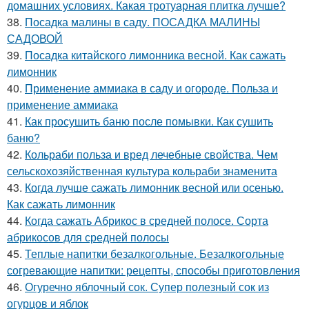
домашних условиях. Какая тротуарная плитка лучше?
38.
Посадка малины в саду. ПОСАДКА МАЛИНЫ
САДОВОЙ
39.
Посадка китайского лимонника весной. Как сажать
лимонник
40.
Применение аммиака в саду и огороде. Польза и
применение аммиака
41.
Как просушить баню после помывки. Как сушить
баню?
42.
Кольраби польза и вред лечебные свойства. Чем
сельскохозяйственная культура кольраби знаменита
43.
Когда лучше сажать лимонник весной или осенью.
Как сажать лимонник
44.
Когда сажать Абрикос в средней полосе. Сорта
абрикосов для средней полосы
45.
Теплые напитки безалкогольные. Безалкогольные
согревающие напитки: рецепты, способы приготовления
46.
Огуречно яблочный сок. Супер полезный сок из
огурцов и яблок