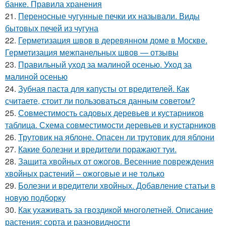
банке. Правила хранения
21.
Переносные чугунные печки их называли. Виды
бытовых печей из чугуна
22.
Герметизация швов в деревянном доме в Москве.
Герметизация межпанельных швов — отзывы
23.
Правильный уход за малиной осенью. Уход за
малиной осенью
24.
Зубная паста для капусты от вредителей. Как
считаете, стоит ли пользоваться данным советом?
25.
Совместимость садовых деревьев и кустарников
таблица. Схема совместимости деревьев и кустарников
26.
Трутовик на яблоне. Опасен ли трутовик для яблони
27.
Какие болезни и вредители поражают туи.
28.
Защита хвойных от ожогов. Весенние повреждения
хвойных растений – ожоговые и не только
29.
Болезни и вредители хвойных. Добавление статьи в
новую подборку
30.
Как ухаживать за гвоздикой многолетней. Описание
растения: сорта и разновидности