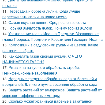
питания
11.
Пересадка и обрезка лилий. Когда лучше
пересаживать лилии на новое место
12.
Самая вкусная вишня. Среднеспелые сорта
13.
Горькая ямчатость яблок. Почему горчат яблоки
14.
Усекновение главы Иоанна Предтечи. Усекновение
главы Пророка, Предтечи и Крестителя Господня Иоанна
15.
Композиции в саду своими руками из цветов. Какие
растения выбрать
16.
Как сделать газон своими руками. С ЧЕГО
НАЧИНАЕТСЯ ГАЗОН?
17.
Ржавчина на туе чем обработать строби.
Неинфекционные заболевания
18.
Народные средства обработки сада от болезней и
вредителей. Для чего нужна весенняя обработка сада
19.
Защита растений от заморозков. Защита растений от
морозов – эффективные методы
20.
Сколько может храниться варенье в закатанной