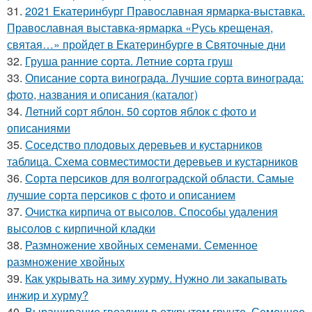
31.
2021 Екатеринбург Православная ярмарка-выставка.
Православная выставка-ярмарка «Русь крещеная,
святая…» пройдет в Екатеринбурге в Святочные дни
32.
Груша ранние сорта. Летние сорта груш
33.
Описание сорта винограда. Лучшие сорта винограда:
фото, названия и описания (каталог)
34.
Летний сорт яблон. 50 сортов яблок с фото и
описаниями
35.
Соседство плодовых деревьев и кустарников
таблица. Схема совместимости деревьев и кустарников
36.
Сорта персиков для волгоградской области. Самые
лучшие сорта персиков с фото и описанием
37.
Очистка кирпича от высолов. Способы удаления
высолов с кирпичной кладки
38.
Размножение хвойных семенами. Семенное
размножение хвойных
39.
Как укрывать на зиму хурму. Нужно ли закапывать
инжир и хурму?
40.
Выращивание гвоздики в открытом грунте. Семенное