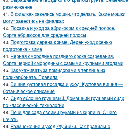
размножение
41.
В фиалках завелись мошки, что делать. Какие мошки
могут завестись на фиалках
42.
Посадка и уход за абрикосом в средней полосе.
Сорта абрикосов для средней полосы
43.
Подготовка дерена к зиме. Дерен уход осенью
подготовка к зиме
44.
Черная смородина позднего срока созревания.
Сорта черной смородины с самыми крупными ягодами
45.
Как ухаживать за помидорами в теплице из
поликарбоната. Правила
46.
Вишня кустовая посадка и уход. Кустовая вишня —
ботаническое описание
47.
Сидр яблочно грушевый. Домашний грушевый сидр
по классической технологии
48.
Печи для сада своими руками из кирпича. С чего
начать
49.
Размножение и уход клубники. Как правильно