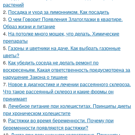
растений
2.
Посадка и уход за лимонником. Как посадить
3.
О чем Говорит Появления Златоглазки в квартире.
Образ жизни и питание
4.
На потолке много мошек, что делать. Химические
препараты
5.
Газоны и цветники на даче. Как выбрать газонные
цветы?
6.
Как убедить соседа не делать ремонт по
воскресеньям. Какая ответственность предусмотрена за
нарушение Закона о тишине
7.
Новое в диагностике и лечении рассеянного склероза.
Что такое рассеянный склероз и какие формы он
принимает
8.
Лечебное питание при холециститах. Принципы диеты
при хроническом холецистите
9.
Растяжки во время беременности. Почему при
беременности появляются растяжки?
10.
Диета при повышенном холестерине. Принципы