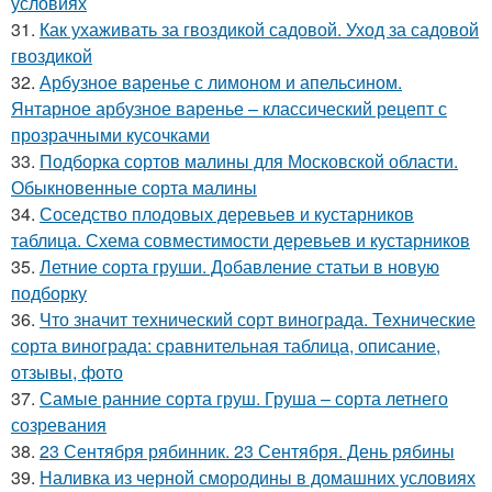
условиях
31.
Как ухаживать за гвоздикой садовой. Уход за садовой
гвоздикой
32.
Арбузное варенье с лимоном и апельсином.
Янтарное арбузное варенье – классический рецепт с
прозрачными кусочками
33.
Подборка сортов малины для Московской области.
Обыкновенные сорта малины
34.
Соседство плодовых деревьев и кустарников
таблица. Схема совместимости деревьев и кустарников
35.
Летние сорта груши. Добавление статьи в новую
подборку
36.
Что значит технический сорт винограда. Технические
сорта винограда: сравнительная таблица, описание,
отзывы, фото
37.
Самые ранние сорта груш. Груша – сорта летнего
созревания
38.
23 Сентября рябинник. 23 Сентября. День рябины
39.
Наливка из черной смородины в домашних условиях