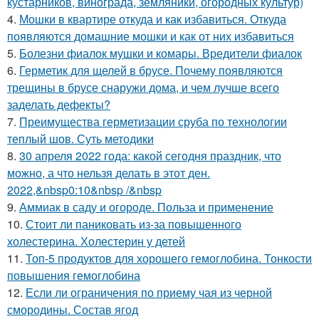
кустарников, винограда, земляники, огородных культур)
4.
Мошки в квартире откуда и как избавиться. Откуда
появляются домашние мошки и как от них избавиться
5.
Болезни фиалок мушки и комары. Вредители фиалок
6.
Герметик для щелей в брусе. Почему появляются
трещины в брусе снаружи дома, и чем лучше всего
заделать дефекты?
7.
Преимущества герметизации сруба по технологии
теплый шов. Суть методики
8.
30 апреля 2022 года: какой сегодня праздник, что
можно, а что нельзя делать в этот ден.
2022,&nbsp0:10&nbsp /&nbsp
9.
Аммиак в саду и огороде. Польза и применение
10.
Стоит ли паниковать из-за повышенного
холестерина. Холестерин у детей
11.
Топ-5 продуктов для хорошего гемоглобина. Тонкости
повышения гемоглобина
12.
Если ли ограничения по приему чая из черной
смородины. Состав ягод