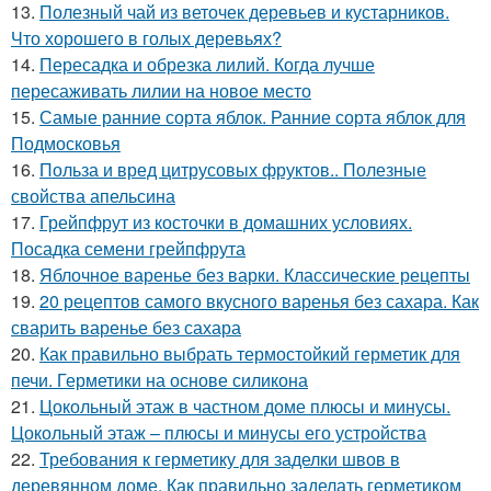
13.
Полезный чай из веточек деревьев и кустарников.
Что хорошего в голых деревьях?
14.
Пересадка и обрезка лилий. Когда лучше
пересаживать лилии на новое место
15.
Самые ранние сорта яблок. Ранние сорта яблок для
Подмосковья
16.
Польза и вред цитрусовых фруктов.. Полезные
свойства апельсина
17.
Грейпфрут из косточки в домашних условиях.
Посадка семени грейпфрута
18.
Яблочное варенье без варки. Классические рецепты
19.
20 рецептов самого вкусного варенья без сахара. Как
сварить варенье без сахара
20.
Как правильно выбрать термостойкий герметик для
печи. Герметики на основе силикона
21.
Цокольный этаж в частном доме плюсы и минусы.
Цокольный этаж – плюсы и минусы его устройства
22.
Требования к герметику для заделки швов в
деревянном доме. Как правильно заделать герметиком