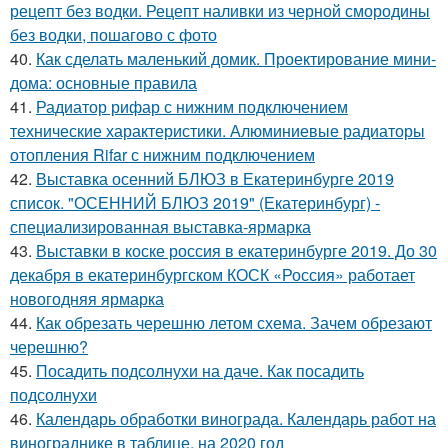
рецепт без водки. Рецепт наливки из черной смородины
без водки, пошагово с фото
40.
Как сделать маленький домик. Проектирование мини-
дома: основные правила
41.
Радиатор рифар с нижним подключением
технические характеристики. Алюминиевые радиаторы
отопления Rifar с нижним подключением
42.
Выставка осенний БЛЮЗ в Екатеринбурге 2019
список. "ОСЕННИЙ БЛЮЗ 2019" (Екатеринбург) -
специализированная выставка-ярмарка
43.
Выставки в коске россия в екатеринбурге 2019. До 30
декабря в екатеринбургском КОСК «Россия» работает
новогодняя ярмарка
44.
Как обрезать черешню летом схема. Зачем обрезают
черешню?
45.
Посадить подсолнухи на даче. Как посадить
подсолнухи
46.
Календарь обработки винограда. Календарь работ на
винограднике в таблице, на 2020 год