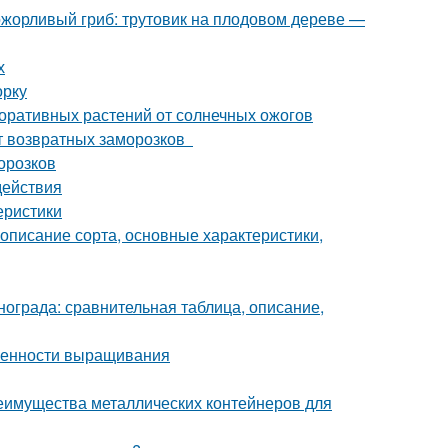
ожорливый гриб: трутовик на плодовом дереве —
х
орку
оративных растений от солнечных ожогов
от возвратных заморозков
орозков
действия
еристики
описание сорта, основные характеристики,
нограда: сравнительная таблица, описание,
обенности выращивания
еимущества металлических контейнеров для