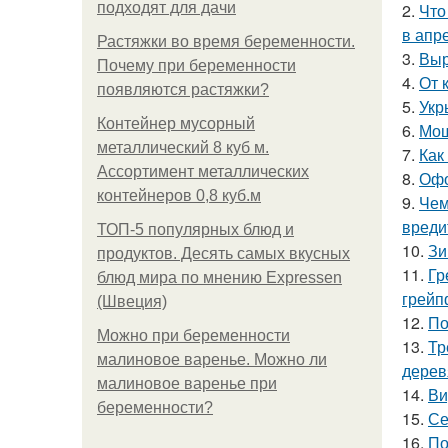
подходят для дачи
2.
Что
в апр
Растяжки во время беременности.
3.
Выр
Почему при беременности
4.
От 
появляются растяжки?
5.
Укр
Контейнер мусорный
6.
Мош
металлический 8 куб м.
7.
Как
Ассортимент металлических
8.
Офо
контейнеров 0,8 куб.м
9.
Чем
вреди
ТОП-5 популярных блюд и
10.
Зи
продуктов. Десять самых вкусных
11.
Гр
блюд мира по мнению Expressen
грейп
(Швеция)
12.
По
Можно при беременности
13.
Тр
малиновое варенье. Можно ли
дерев
малиновое варенье при
14.
Ви
беременности?
15.
Се
16.
По