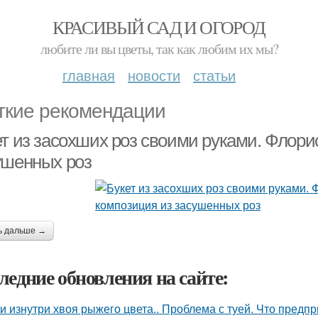
КРАСИВЫЙ САД И ОГОРОД
любите ли вы цветы, так как любим их мы?
главная
новости
статьи
ткие рекомендации
ет из засохших роз своими руками. Флори
ушенных роз
ь дальше →
ледние обновления на сайте:
уи изнутри хвоя рыжего цвета.. Проблема с туей. Что предп