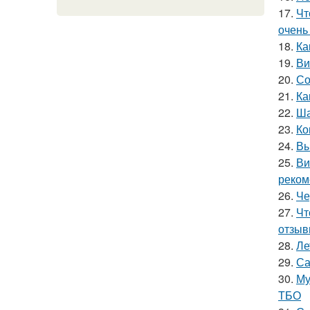
17.
Чт
очень
18.
Ка
19.
Ви
20.
Со
21.
Ка
22.
Ша
23.
Ко
24.
Вы
25.
Ви
реком
26.
Че
27.
Чт
отзыв
28.
Ле
29.
Са
30.
Му
ТБО