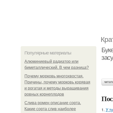
Кра
Бук
Популярные материалы
зас
Алюминиевый радиатор или
биметаллический. В чем разница?
Почему морковь многохвостая.
Причины, почему морковь корявая
читат
и рогатая и методы выращивания
ровных корнеплодов
Пос
Слива ромен описание сорта.
Какие сорта слив наиболее
1.
У т