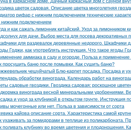
уна в каркасном доме. Дачный каркасный дом с сауной внут
оздика цветок садовая. Описание цветка многолетняя гвозд
диатор рифар с нижним подключением технические характ
 с нижним подключением
гда и как сажать лимонник китайский. Уход за лимонником к
дсолнух для дачи. Выбор места для посева декоративных 
афчики для раздевалок деревянные недорого. Шкафчики д
оды Годжи, как употреблять инструкция. Что такое ягоды Год
именение аммиака в саду и огороде. Польза и применение
к просушить баню после помывки. Как сушить баню?
жжевельник чешуйчатый Блю-карпет посадка. Посадка и у
лендарь обработки винограда. Календарь работ на виноград
еты садовые гвоздики. Гвоздика садовая: роскошное цвете
дкормка винограда весной минеральными удобрениями. Ве
садка и уход за клубникой в открытом грунте. Инструкция 
ивы мочегонные или нет. Польза в зависимости от сорта
евика кайова описание сорта. Характеристика самой крупн
к ухаживать за помидорами в теплице из поликарбоната. П
к поливать клубнику во время цветения и плодоношения. К