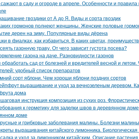
 сажают в саду и огороде в апреле. Особенности и правила
еле
ащивание гвоздики от А до Я. Виды и сорта гвоздик
каких гормонов полнеют женщины. Женские половые гормо
ытие дерен на зиму. Популярные виды дёрена
ки в фиалках, как избавиться. В каких цветах, преимущест
 сеять газонную траву. От чего зависит густота посева?
рмление газона на даче. Разновидности газонов
 обработать сад от болезней и вредителей весной и летом. 
телей: удобный список препаратов
мний сорт яблони. Чем хороши яблони поздних сортов
ейпфрут выращивание и уход за вечнозеленым деревом. К
фрута дома
шаговая инструкция композиция из сухих роз. Флористичес
ебования к герметику для заделки швов в деревянном доме
янном доме
русные и грибковые заболевания малины. Болезни малины 
креты выращивания китайского лимонника. Биологическая 
садка и уход за лимонником китайским. Описание растения