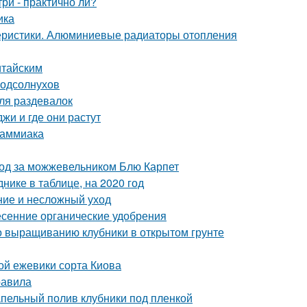
ри - практично ли?
ика
еристики. Алюминиевые радиаторы отопления
итайским
подсолнухов
ля раздевалок
жи и где они растут
 аммиака
ход за можжевельником Блю Карпет
нике в таблице, на 2020 год
ние и несложный уход
сенние органические удобрения
по выращиванию клубники в открытом грунте
ой ежевики сорта Киова
равила
апельный полив клубники под пленкой