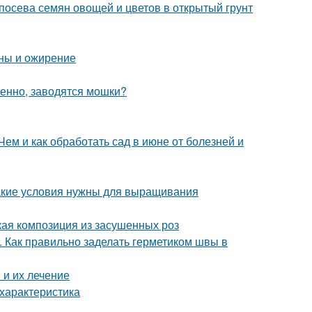
 посева семян овощей и цветов в открытый грунт
ны и ожирение
венно, заводятся мошки?
Чем и как обработать сад в июне от болезней и
акие условия нужны для выращивания
кая композиция из засушенных роз
. Как правильно заделать герметиком швы в
и их лечение
характеристика