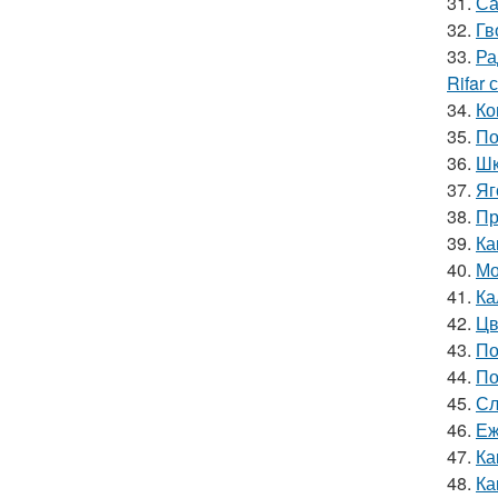
31.
Са
32.
Гв
33.
Ра
Rifar
34.
Ко
35.
По
36.
Шк
37.
Яг
38.
Пр
39.
Ка
40.
Мо
41.
Ка
42.
Цв
43.
По
44.
По
45.
Сл
46.
Еж
47.
Ка
48.
Ка