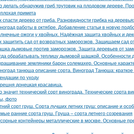
о делать обнаружив гриб трутовик на плодовом дереве. Пр
 плохая примета
к спасти дерево от гриба. Разновидности грибка на деревья
ноград работы в октябре. Добавление статьи в новую подб
лнечные ожоги у хвойных. Надёжная защита хвойных и дек
к защитить сад от возвратных заморозков. Защищаем сад 
шка дымовые против заморозков. Защита деревьев от зам
гда обрабатывать теплицу дымовой шашкой. Особенности 
ращивание земляники барон солемахер. Основные характ
ноград танюша описание сорта. Виноград Танюша: краткое 
ендации по уходу
решня донецкая красавица.
о значит технический сорт винограда. Технические сорта ви
ы, фото
тний сорт груш. Сорта лучших летних груш: описание и ос
мые ранние сорта груш. Груша – сорта летнего созревания
сорные контейнеры металлические в москве. Основные пр