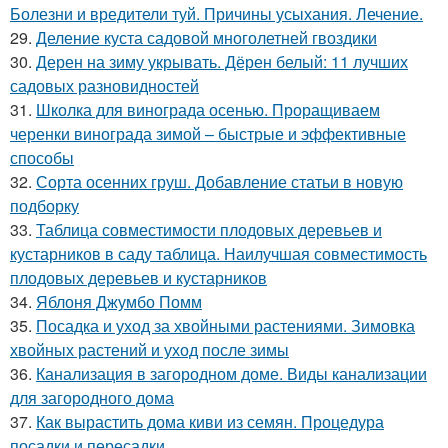
Болезни и вредители туй. Причины усыхания. Лечение.
29.
Деление куста садовой многолетней гвоздики
30.
Дерен на зиму укрывать. Дёрен белый: 11 лучших
садовых разновидностей
31.
Школка для винограда осенью. Проращиваем
черенки винограда зимой – быстрые и эффективные
способы
32.
Сорта осенних груш. Добавление статьи в новую
подборку
33.
Таблица совместимости плодовых деревьев и
кустарников в саду таблица. Наилучшая совместимость
плодовых деревьев и кустарников
34.
Яблоня Джумбо Помм
35.
Посадка и уход за хвойными растениями. Зимовка
хвойных растений и уход после зимы
36.
Канализация в загородном доме. Виды канализации
для загородного дома
37.
Как вырастить дома киви из семян. Процедура
посадки и пересадки