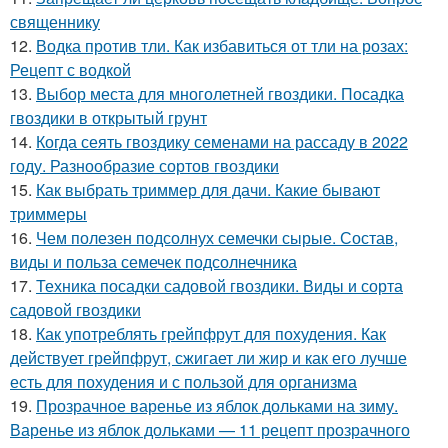
священнику
12.
Водка против тли. Как избавиться от тли на розах:
Рецепт с водкой
13.
Выбор места для многолетней гвоздики. Посадка
гвоздики в открытый грунт
14.
Когда сеять гвоздику семенами на рассаду в 2022
году. Разнообразие сортов гвоздики
15.
Как выбрать триммер для дачи. Какие бывают
триммеры
16.
Чем полезен подсолнух семечки сырые. Состав,
виды и польза семечек подсолнечника
17.
Техника посадки садовой гвоздики. Виды и сорта
садовой гвоздики
18.
Как употреблять грейпфрут для похудения. Как
действует грейпфрут, сжигает ли жир и как его лучше
есть для похудения и с пользой для организма
19.
Прозрачное варенье из яблок дольками на зиму.
Варенье из яблок дольками — 11 рецепт прозрачного