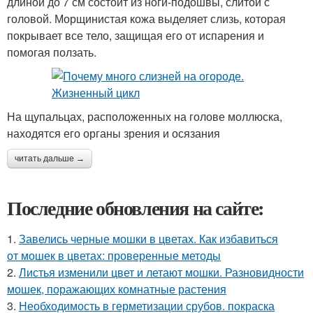
длиной до 7 см состоит из ноги-подошвы, слитой с
головой. Морщинистая кожа выделяет слизь, которая
покрывает все тело, защищая его от испарения и
помогая ползать.
На щупальцах, расположенных на голове моллюска,
находятся его органы зрения и осязания
читать дальше →
Последние обновления на сайте:
1.
Завелись черные мошки в цветах. Как избавиться
от мошек в цветах: проверенные методы
2.
Листья изменили цвет и летают мошки. Разновидности
мошек, поражающих комнатные растения
3.
Необходимость в герметизации срубов. покраска