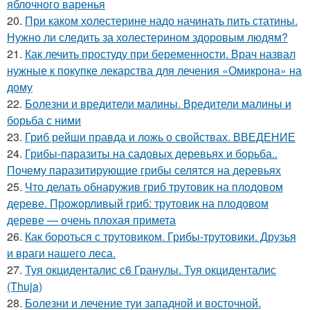
яблочного варенья
20.
При каком холестерине надо начинать пить статины.
Нужно ли следить за холестерином здоровым людям?
21.
Как лечить простуду при беременности. Врач назвал
нужные к покупке лекарства для лечения «Омикрона» на
дому
22.
Болезни и вредители малины. Вредители малины и
борьба с ними
23.
Гриб рейши правда и ложь о свойствах. ВВЕДЕНИЕ
24.
Грибы-паразиты на садовых деревьях и борьба..
Почему паразитирующие грибы селятся на деревьях
25.
Что делать обнаружив гриб трутовик на плодовом
дереве. Прожорливый гриб: трутовик на плодовом
дереве — очень плохая примета
26.
Как бороться с трутовиком. Грибы-трутовики. Друзья
и враги нашего леса.
27.
Туя окциденталис с6 Гранулы. Туя окциденталис
(Thuja)
28.
Болезни и лечение туи западной и восточной.