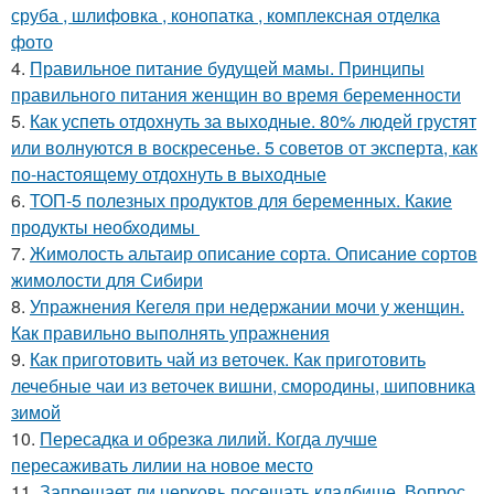
сруба , шлифовка , конопатка , комплексная отделка
фото
4.
Правильное питание будущей мамы. Принципы
правильного питания женщин во время беременности
5.
Как успеть отдохнуть за выходные. 80% людей грустят
или волнуются в воскресенье. 5 советов от эксперта, как
по-настоящему отдохнуть в выходные
6.
ТОП-5 полезных продуктов для беременных. Какие
продукты необходимы
7.
Жимолость альтаир описание сорта. Описание сортов
жимолости для Сибири
8.
Упражнения Кегеля при недержании мочи у женщин.
Как правильно выполнять упражнения
9.
Как приготовить чай из веточек. Как приготовить
лечебные чаи из веточек вишни, смородины, шиповника
зимой
10.
Пересадка и обрезка лилий. Когда лучше
пересаживать лилии на новое место
11.
Запрещает ли церковь посещать кладбище. Вопрос