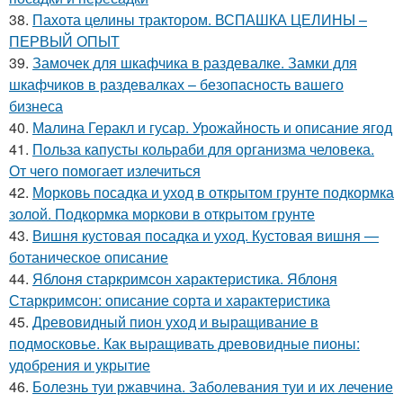
38.
Пахота целины трактором. ВСПАШКА ЦЕЛИНЫ –
ПЕРВЫЙ ОПЫТ
39.
Замочек для шкафчика в раздевалке. Замки для
шкафчиков в раздевалках – безопасность вашего
бизнеса
40.
Малина Геракл и гусар. Урожайность и описание ягод
41.
Польза капусты кольраби для организма человека.
От чего помогает излечиться
42.
Морковь посадка и уход в открытом грунте подкормка
золой. Подкормка моркови в открытом грунте
43.
Вишня кустовая посадка и уход. Кустовая вишня —
ботаническое описание
44.
Яблоня старкримсон характеристика. Яблоня
Старкримсон: описание сорта и характеристика
45.
Древовидный пион уход и выращивание в
подмосковье. Как выращивать древовидные пионы:
удобрения и укрытие
46.
Болезнь туи ржавчина. Заболевания туи и их лечение