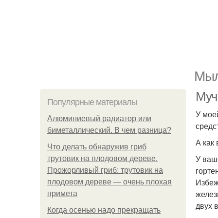
Мыл
Мучн
Популярные материалы
У мое
Алюминиевый радиатор или
средс
биметаллический. В чем разница?
А как
Что делать обнаружив гриб
У ваш
трутовик на плодовом дереве.
горте
Прожорливый гриб: трутовик на
Избеж
плодовом дереве — очень плохая
желез
примета
двух 
Когда осенью надо прекращать