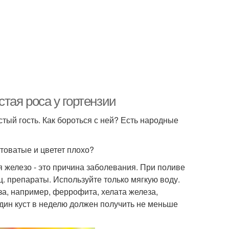
тая роса у гортензии
стый гость. Как бороться с ней? Есть народные
лтоватые и цветет плохо?
я железо - это причина заболевания. При поливе
ц. препараты. Используйте только мягкую воду.
за, например, феррофита, хелата железа,
один куст в неделю должен получить не меньше