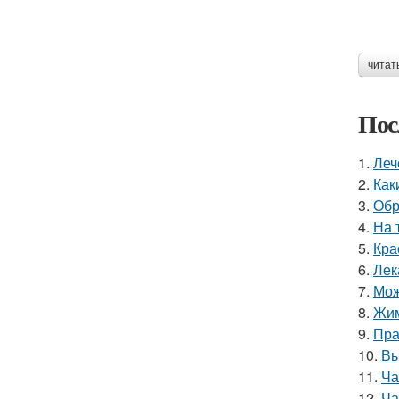
читат
Пос
1.
Леч
2.
Как
3.
Обр
4.
На 
5.
Кра
6.
Лек
7.
Мож
8.
Жим
9.
Пра
10.
Вы
11.
Ча
12.
Ча