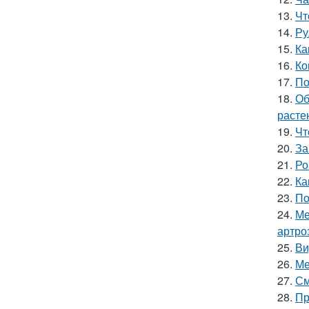
13.
Чт
14.
Ру
15.
Ка
16.
Ко
17.
По
18.
Об
расте
19.
Чт
20.
За
21.
Ро
22.
Ка
23.
По
24.
Ме
артро
25.
Ви
26.
Ме
27.
См
28.
Пр