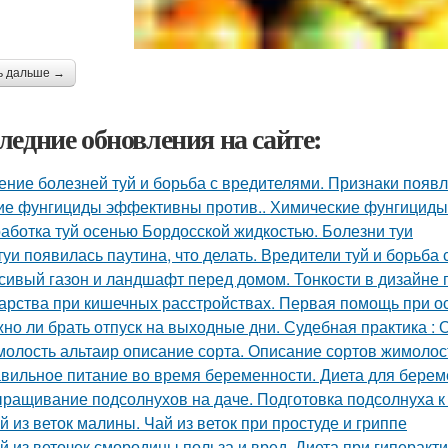
ь дальше →
ледние обновления на сайте:
ение болезней туй и борьба с вредителями. Признаки появл
ие фунгициды эффективны против.. Химические фунгициды
аботка туй осенью Бордосской жидкостью. Болезни туи
туи появилась паутина, что делать. Вредители туй и борьба 
сивый газон и ландшафт перед домом. Тонкости в дизайне
арства при кишечных расстройствах. Первая помощь при о
но ли брать отпуск на выходные дни. Судебная практика :
олость альтаир описание сорта. Описание сортов жимолос
вильное питание во время беременности. Диета для береме
ращивание подсолнухов на даче. Подготовка подсолнуха к
й из веток малины. Чай из веток при простуде и гриппе
й из веточек смородины польза и вред. Диета при гиперак