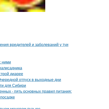
ения вредителей и заболеваний у туи
с ними
 палисадника
строй диарее
 Очередной отпуск в выходные дни
ти для Сибири
нных - пять основных правил питания:
 посадке
тивном мочевом пузыре