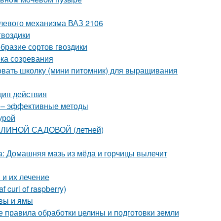
улевого механизма ВАЗ 2106
гвоздики
образие сортов гвоздики
ока созревания
овать школку (мини питомник) для выращивания
цип действия
в – эффективные методы
урой
АЛИНОЙ САДОВОЙ (летней)
са: Домашняя мазь из мёда и горчицы вылечит
и их лечение
curl of raspberry)
чвы и ямы
 правила обработки целины и подготовки земли