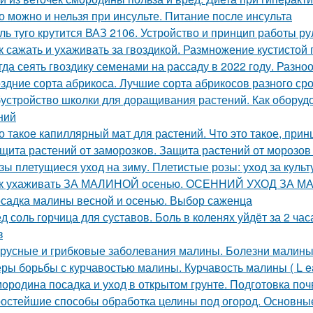
о можно и нельзя при инсульте. Питание после инсульта
ль туго крутится ВАЗ 2106. Устройство и принцип работы р
к сажать и ухаживать за гвоздикой. Размножение кустистой 
гда сеять гвоздику семенами на рассаду в 2022 году. Разно
здние сорта абрикоса. Лучшие сорта абрикосов разного ср
устройство школки для доращивания растений. Как оборуд
ний
о такое капиллярный мат для растений. Что это такое, прин
щита растений от заморозков. Защита растений от морозо
зы плетущиеся уход на зиму. Плетистые розы: уход за культ
к ухаживать ЗА МАЛИНОЙ осенью. ОСЕННИЙ УХОД ЗА М
садка малины весной и осенью. Выбор саженца
д соль горчица для суставов. Боль в коленях уйдёт за 2 ча
з
русные и грибковые заболевания малины. Болезни малины 
ры борьбы с курчавостью малины. Курчавость малины ( L eaf 
ородина посадка и уход в открытом грунте. Подготовка по
остейшие способы обработка целины под огород. Основные