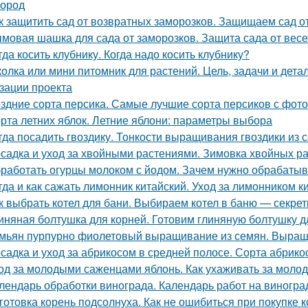
город
к защитить сад от возвратных заморозков. Защищаем сад 
мовая шашка для сада от заморозков. Защита сада от вес
гда косить клубнику. Когда надо косить клубнику?
олка или мини питомник для растений. Цель, задачи и дет
зации проекта
здние сорта персика. Самые лучшие сорта персиков с фот
рта летних яблок. Летние яблони: параметры выбора
гда посадить гвоздику. Тонкости выращивания гвоздики из 
садка и уход за хвойными растениями. Зимовка хвойных ра
работать огурцы молоком с йодом. Зачем нужно обрабатыв
гда и как сажать лимонник китайский. Уход за лимонником к
к выбрать котел для бани. Выбираем котел в баню — секрет
иняная болтушка для корней. Готовим глиняную болтушку 
мьян пурпурно фиолетовый выращивание из семян. Выращ
садка и уход за абрикосом в средней полосе. Сорта абрик
од за молодыми саженцами яблонь. Как ухаживать за мол
лендарь обработки винограда. Календарь работ на виноград
готовка корень подсолнуха. Как не ошибиться при покупке к