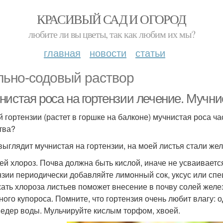
КРАСИВЫЙ САД И ОГОРОД
любите ли вы цветы, так как любим их мы?
главная
новости
статьи
ьно-содовый раствор
истая роса на гортензии лечение. Мучнис
й гортензии (растет в горшке на балконе) мучнистая роса ча
тва?
 выглядит мучнистая на гортензии, на моей листья стали же
ей хлороз. Почва должна быть кислой, иначе не усваиваетс
нзии периодически добавляйте лимонный сок, уксус или спе
ать хлороза листьев поможет внесение в почву солей желе
ного купороса. Помните, что гортензия очень любит влагу: 
ведер воды. Мульчируйте кислым торфом, хвоей.