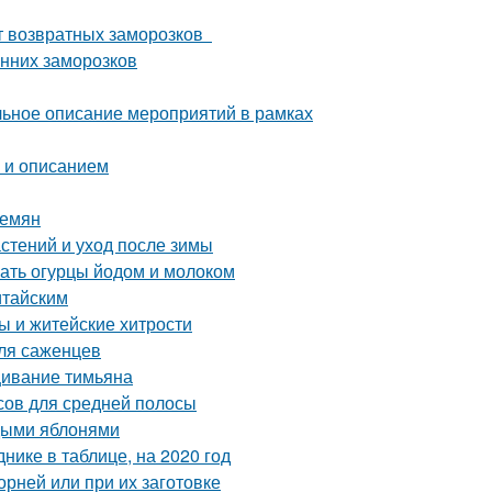
от возвратных заморозков
енних заморозков
альное описание мероприятий в рамках
о и описанием
семян
стений и уход после зимы
ать огурцы йодом и молоком
итайским
ы и житейские хитрости
для саженцев
ивание тимьяна
осов для средней полосы
одыми яблонями
нике в таблице, на 2020 год
орней или при их заготовке