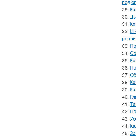
под о
29.
Ка
30.
Ды
31.
Ко
32.
Шк
реали
33.
По
34.
Со
35.
Ко
36.
По
37.
Об
38.
Ко
39.
Ка
40.
Гл
41.
Ти
42.
По
43.
Ух
44.
Ка
45.
За