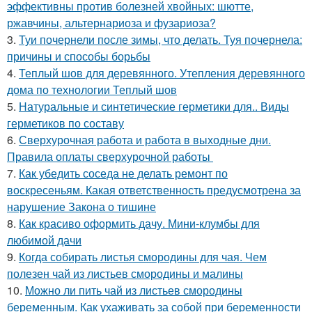
эффективны против болезней хвойных: шютте,
ржавчины, альтернариоза и фузариоза?
3.
Туи почернели после зимы, что делать. Туя почернела:
причины и способы борьбы
4.
Теплый шов для деревянного. Утепления деревянного
дома по технологии Теплый шов
5.
Натуральные и синтетические герметики для.. Виды
герметиков по составу
6.
Сверхурочная работа и работа в выходные дни.
Правила оплаты сверхурочной работы
7.
Как убедить соседа не делать ремонт по
воскресеньям. Какая ответственность предусмотрена за
нарушение Закона о тишине
8.
Как красиво оформить дачу. Мини-клумбы для
любимой дачи
9.
Когда собирать листья смородины для чая. Чем
полезен чай из листьев смородины и малины
10.
Можно ли пить чай из листьев смородины
беременным. Как ухаживать за собой при беременности