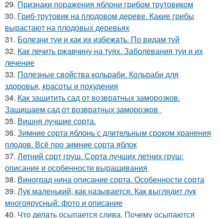
29.
Признаки поражения яблони грибом трутовиком
30.
Гриб-трутовик на плодовом дереве. Какие грибы
вырастают на плодовых деревьях
31.
Болезни туи и как их избежать. По видам туй
32.
Как лечить ржавчину на туях. Заболевания туи и их
лечение
33.
Полезные свойства кольраби. Кольраби для
здоровья, красоты и похудения
34.
Как защитить сад от возвратных заморозков.
Защищаем сад от возвратных заморозков
35.
Вишня лучшие сорта.
36.
Зимние сорта яблонь с длительным сроком хранения
плодов. Всё про зимние сорта яблок
37.
Летний сорт груш. Сорта лучших летних груш:
описание и особенности выращивания
38.
Виноград нина описание сорта. Особенности сорта
39.
Лук маленький, как называется. Как выглядит лук
многоярусный: фото и описание
40.
Что делать осыпается слива. Почему осыпаются