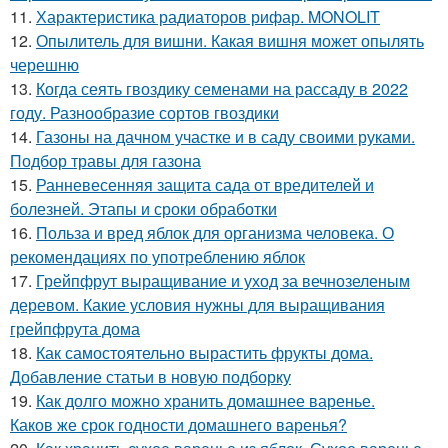
11.
Характеристика радиаторов рифар. MONOLIT
12.
Опылитель для вишни. Какая вишня может опылять
черешню
13.
Когда сеять гвоздику семенами на рассаду в 2022
году. Разнообразие сортов гвоздики
14.
Газоны на дачном участке и в саду своими руками.
Подбор травы для газона
15.
Ранневесенняя защита сада от вредителей и
болезней. Этапы и сроки обработки
16.
Польза и вред яблок для организма человека. О
рекомендациях по употреблению яблок
17.
Грейпфрут выращивание и уход за вечнозеленым
деревом. Какие условия нужны для выращивания
грейпфрута дома
18.
Как самостоятельно вырастить фрукты дома.
Добавление статьи в новую подборку
19.
Как долго можно хранить домашнее варенье.
Каков же срок годности домашнего варенья?