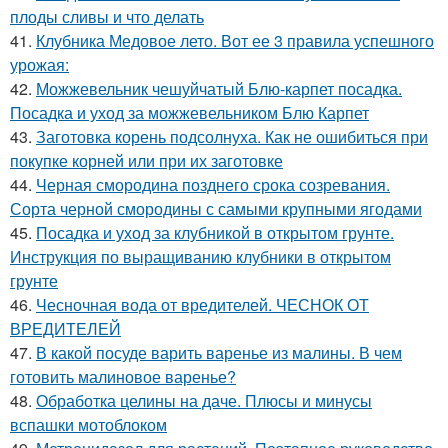
плоды сливы и что делать
41.
Клубника Медовое лето. Вот ее 3 правила успешного
урожая:
42.
Можжевельник чешуйчатый Блю-карпет посадка.
Посадка и уход за можжевельником Блю Карпет
43.
Заготовка корень подсолнуха. Как не ошибиться при
покупке корней или при их заготовке
44.
Черная смородина позднего срока созревания.
Сорта черной смородины с самыми крупными ягодами
45.
Посадка и уход за клубникой в открытом грунте.
Инструкция по выращиванию клубники в открытом
грунте
46.
Чесночная вода от вредителей. ЧЕСНОК ОТ
ВРЕДИТЕЛЕЙ
47.
В какой посуде варить варенье из малины. В чем
готовить малиновое варенье?
48.
Обработка целины на даче. Плюсы и минусы
вспашки мотоблоком