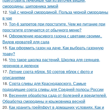
приготовить лечебные чаи из веточек вишни,
смородины, шиповника зимой
12.
Чай с черной смородиной. Польза черной смородины
в чае
13.
Топ-6 запретов при простатите. Чем же питание при
простатите отличается от обычного меню?
14.
Оформление красивого газона с цветами своими..
Видов кроватей для сада
15.
Как оформить газон на даче. Как выбрать газонную
траву?
16.
Что такое школка растений. Школка для сеянцев,
черенков и деленок
17.
Летние сорта яблок. 50 сортов яблок с фото и
описаниями
18.
Сорта сливы для Краснодарского. Самые
подходящие сорта сливы для Средней полосы России
19.
Весенняя обработка сада от болезней и вредителей.
Обработка смородины и крыжовника весной
20.
Как хранить грейпфрут в домашних условиях. Как и