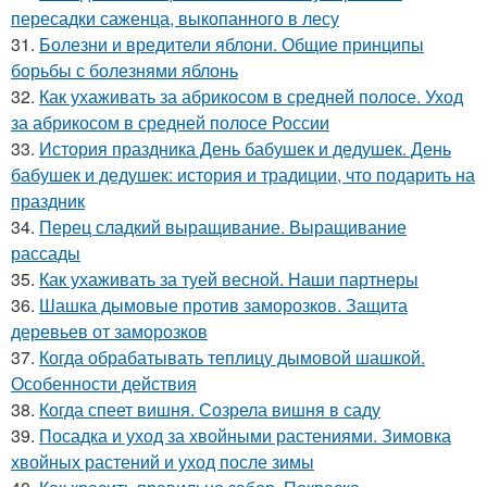
пересадки саженца, выкопанного в лесу
31.
Болезни и вредители яблони. Общие принципы
борьбы с болезнями яблонь
32.
Как ухаживать за абрикосом в средней полосе. Уход
за абрикосом в средней полосе России
33.
История праздника День бабушек и дедушек. День
бабушек и дедушек: история и традиции, что подарить на
праздник
34.
Перец сладкий выращивание. Выращивание
рассады
35.
Как ухаживать за туей весной. Наши партнеры
36.
Шашка дымовые против заморозков. Защита
деревьев от заморозков
37.
Когда обрабатывать теплицу дымовой шашкой.
Особенности действия
38.
Когда спеет вишня. Созрела вишня в саду
39.
Посадка и уход за хвойными растениями. Зимовка
хвойных растений и уход после зимы