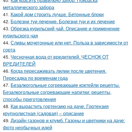
40.
Как красить правильно забор. Покраска
металлического забора
41.
Какой дом строить лучше. Бетонные блоки
42.
Болезни туи лечение. Болезни туи и их лечение
43.
Обрезка курильский чай. Описание и применение
курильского чая
44.
Сливы мочегонные или нет. Польза в зависимости от
сорта
45.
Чесночная вода от вредителей. ЧЕСНОК ОТ
ВРЕДИТЕЛЕЙ
46.
Когда пересаживать лилии после цветения.
Пересадка по временам года
47.
Безалкогольные согревающие коктейли рецепты.
Безалкогольные согревающие напитки: рецепты,
способы приготовления
48.
Как вырастить гортензию на даче. Гортензия
крупнолистная (садовая) – описание
49.
Дизайн газонов и клумб. Газоны и цветники на даче:
фото необычных идей