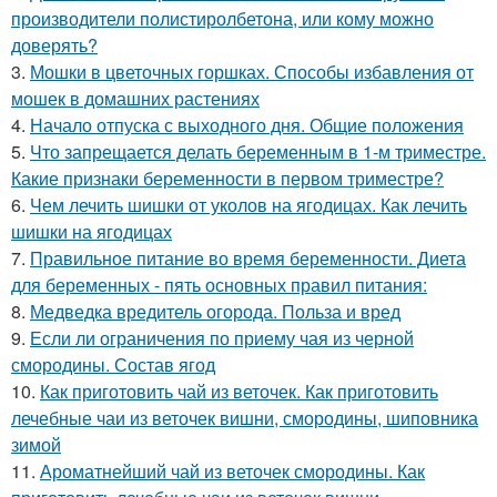
производители полистиролбетона, или кому можно
доверять?
3.
Мошки в цветочных горшках. Способы избавления от
мошек в домашних растениях
4.
Начало отпуска с выходного дня. Общие положения
5.
Что запрещается делать беременным в 1-м триместре.
Какие признаки беременности в первом триместре?
6.
Чем лечить шишки от уколов на ягодицах. Как лечить
шишки на ягодицах
7.
Правильное питание во время беременности. Диета
для беременных - пять основных правил питания:
8.
Медведка вредитель огорода. Польза и вред
9.
Если ли ограничения по приему чая из черной
смородины. Состав ягод
10.
Как приготовить чай из веточек. Как приготовить
лечебные чаи из веточек вишни, смородины, шиповника
зимой
11.
Ароматнейший чай из веточек смородины. Как