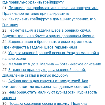
где правильно хранить грейпфрут?
21.
Питание для профилактики и лечения панкреатита.
Правильное питание при панкреатите
22.
Как привить грейпфрут в домашних условиях. #15
Григорич
23.
Герметизация и заделка швов в бревнах сруба.
Заделка трещин в брусе и оцилиндрованном бревне
24.
Заделка швов в бревенчатом доме герметиком.
Преимущества заделки швов герметиками
25.
Уход за малиной ранней осенью. Уход за малиной в
начале осени
26.
Малина от А до я. Малина — ботаническое описание
27.
5 главных правил ухода за малиной весной.
Добавление статьи в новую подборку
28.
Зубная паста для капусты от вредителей. Как
считаете, стоит ли пользоваться данным советом?
29.
Чем обработать малину от курчавости. Курчавость
малины
30.
Посадка саженцев сосны в школку. Правила