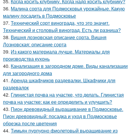
35.
Когда косить клубнику. Когда надо косить клубнику?
36.
Малина сорта для Подмосковья урожайные. Какую
малину посадить в Подмосковье
37.
Технический сорт винограда, что это значит.
Технический и столовый виноград. Есть ли разница?
38.
Вишня лозновская описание сорта. Вишня
Лозновская: описание сорта
39.
Из какого материала лучше. Материалы для
производства кухонь
40.
Канализация в загородном доме. Виды канализации
для загородного дома
41.
Аренда шкафчиков раздевалки. Шкафчики для
раздевалок
42.
Глинистая почва на участке, что делать. Глинистая
почва на участке: как ее определить и улучшить?
43.
Пион древовидный выращивание в Подмосковье.
Пион древовидный: посадка и уход в Подмосковье
обрезка после цветения
44.
Тимьян пурпурно фиолетовый выращивание из