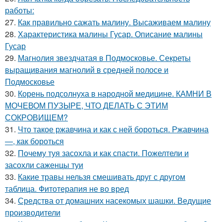
работы:
27.
Как правильно сажать малину. Высаживаем малину
28.
Характеристика малины Гусар. Описание малины
Гусар
29.
Магнолия звездчатая в Подмосковье. Секреты
выращивания магнолий в средней полосе и
Подмосковье
30.
Корень подсолнуха в народной медицине. КАМНИ В
МОЧЕВОМ ПУЗЫРЕ, ЧТО ДЕЛАТЬ С ЭТИМ
СОКРОВИЩЕМ?
31.
Что такое ржавчина и как с ней бороться. Ржавчина
—, как бороться
32.
Почему туя засохла и как спасти. Пожелтели и
засохли саженцы туи
33.
Какие травы нельзя смешивать друг с другом
таблица. Фитотерапия не во вред
34.
Средства от домашних насекомых шашки. Ведущие
производители