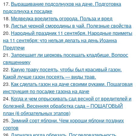
17.
Выращивание подсолнухов на даче. Подготовка
подсолнуха к посадке
18.
Медведка вредитель огорода. Польза и вред
19.
Листья черной смородины в чай. Полезные свойства
20.
Народный праздник 11 сентября. Народные приметы
на 11 сентября: что нельзя делать на день Иоанна
Предтечи
21.
Запрещает ли церковь посещать кладбище. Вопрос
священнику
22.
Какую траву посеять, чтобы был красивый газон.
Какой лучше газон посеять — виды трав.
23.
Как сделать газон на даче своими руками. Пошаговая
инструкция по посадке газона на даче
24.
Когда и чем опрыскивать сад весной от вредителей и
болезней. Весенняя обработка сада – ПОШАГОВЫЙ
план (6 обязательных этапов)
25.
Зимний сорт яблони. Чем хороши яблони поздних
сортов
26.
Лапчатка когда обрезать. Последовательность