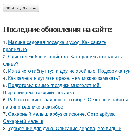
читать дальше →
Последние обновления на сайте:
1.
Малина садовая посадка и уход. Как сажать
правильно
2.
Сливы лечебные свойства. Как правильно хранить
сливу?
3.
Из-за чего гибнут туя и другие хвойные. Подкормка туи
4.
Как заделать дупло в орехе. Чем можно замазать?
5.
Подготовка к зиме гвоздики многолетней.
Выращиваем гвоздики: посадка
6.
Работа на винограднике в октябре. Сезонные работы
на винограднике в октябре
7.
Сахарный малыш арбуз описание. Сотр арбуза
Сахарный малыш
8.
Удобрение для дуба. Описание дерева, его виды и