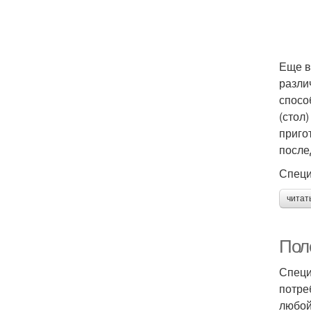
Еще в
разли
спосо
(стол
приго
после
Специ
читат
Пол
Специ
потре
любой