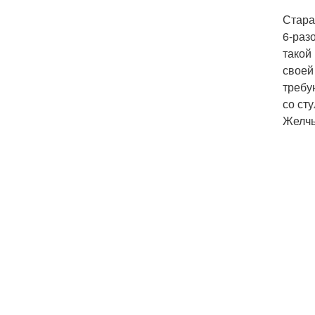
Стара
6-раз
такой
своей
требу
со ст
Желчь