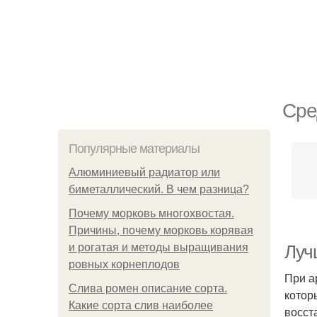
Сре
Популярные материалы
Алюминиевый радиатор или
биметаллический. В чем разница?
Почему морковь многохвостая.
Причины, почему морковь корявая
и рогатая и методы выращивания
Луч
ровных корнеплодов
При а
Слива ромен описание сорта.
котор
Какие сорта слив наиболее
восст