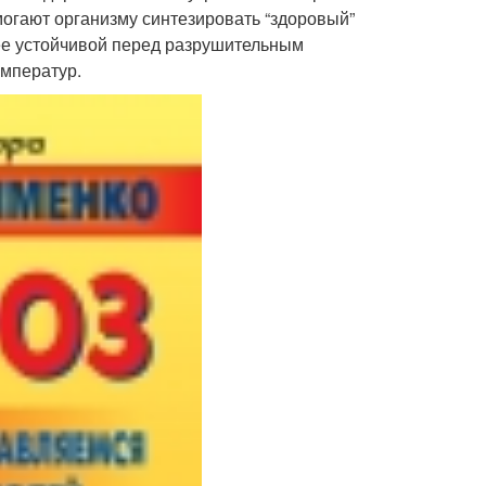
могают организму синтезировать “здоровый”
лее устойчивой перед разрушительным
емператур.