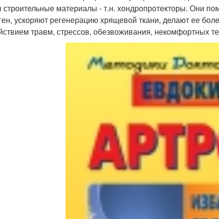
 строительные материалы - т.н. хондропротекторы. Они по
ген, ускоряют регенерацию хрящевой ткани, делают ее бо
йствием травм, стрессов, обезвоживания, некомфортных т