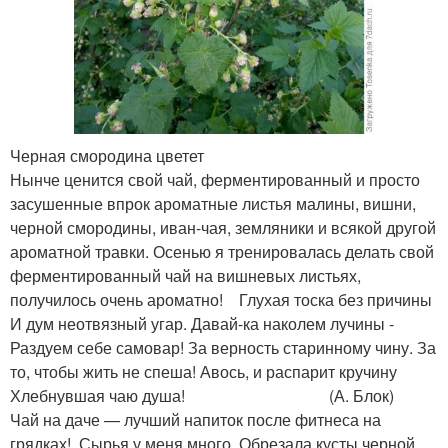
Черная смородина цветет
Нынче ценится свой чай, ферментированный и просто
засушенные впрок ароматные листья малины, вишни,
черной смородины, иван-чая, земляники и всякой другой
ароматной травки. Осенью я тренировалась делать свой
ферментированный чай на вишневых листьях,
получилось очень ароматно! Глухая тоска без причины
И дум неотвязный угар. Давай-ка наколем лучины -
Раздуем себе самовар! За верность старинному чину. За
то, чтобы жить не спеша! Авось, и распарит кручину
Хлебнувшая чаю душа! (А. Блок)
Чай на даче — лучший напиток после фитнеса на
грядках! Сырья у меня много. Обрезала кусты черной