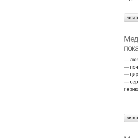
читат
Мед
пок
— люб
— поч
— цир
— сер
перика
читат