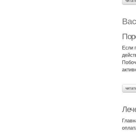
читат
Вас
Пор
Если 
дейст
Побоч
актив
читат
Леч
Главн
оплат