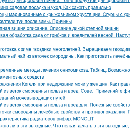
дукты для здоровья печени. Топ-5 продуктов для здоровья 
ина садовая посадка и уход. Как сажать правильно
рцы маринованные с крыжовником хрустящие. Огурцы с кр
елтели туи после зимы. Причины
пная вишня описание. Описание дикой степной вишни
вая обработка сада от грибков и вредителей весной. Наст
готовка к зиме гвоздики многолетней. Выращиваем гвоздик
матный чай из веточек смородины. Как приготовить лечебн
ременные методы лечения онихомикоза. Таблиц. Возможно
аментозных средств
ражнения Кегеля при недержании мочи у женщин. Как пра
й из веток смородины польза и вред. Сове. Применяйте ф
еваний мочевыводящих путей
й из веток смородины польза и вред для. Полезные свойст
точки смородины лечебные свойства и противопоказания.
рактеристика радиаторов рифар. MONOLIT
жно ли в эти выходные. Что нельзя делать в эти выходные, 