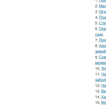
1.
Про
2.
Мал
3.
Огу
4.
Пож
5.
Сте
6.
Пер
саду
7.
Под
8.
Аро
зимой
9.
Сов
медик
10.
Уп
11.
Ча
забол
12.
Ча
13.
Ве
14.
Ха
15.
Мо