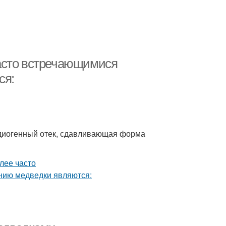
асто встречающимися
ся:
рдиогенный отек, сдавливающая форма