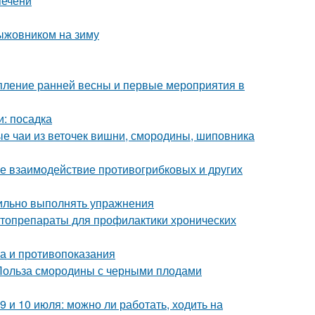
печени
ыжовником на зиму
упление ранней весны и первые мероприятия в
и: посадка
ые чаи из веточек вишни, смородины, шиповника
е взаимодействие противогрибковых и других
вильно выполнять упражнения
итопрепараты для профилактики хронических
ва и противопоказания
 Польза смородины с черными плодами
9 и 10 июля: можно ли работать, ходить на