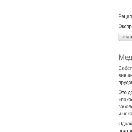
Рецеп
Экспр
читат
Мед
Собст
внешн
прудо
Это д
«пако
забол
и нек
Однак
подтв