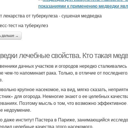
т лекарства от туберкулеза - сушеная медведка
есс-тест на туберкулез
ь дальше →
ведки лечебные свойства. Кто такая мед
венники дачных участков и огородов нередко сталкивались 
е чем-то напоминает рака. Только, в отличие от последнего
в.
овольно крупное насекомое, на вид, мягко сказать, неприя
стник» для огорода. Немногие знают о ее целебных качест
еваниях. Поэтому мысль о том, что возможно эффективное
ое недоумение.
о даже институт Пастера в Париже, занимающийся исслед
ердил целебные качества этого насекомого.