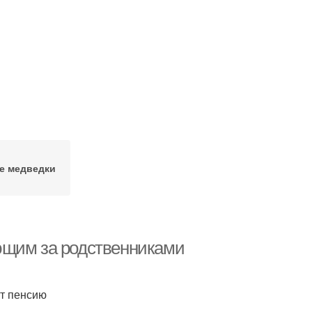
е медведки
ющим за родственниками
т пенсию