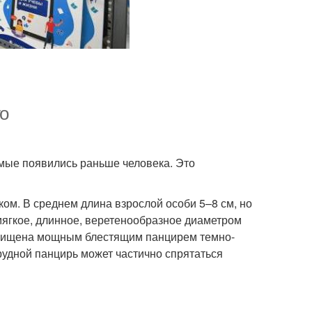
о
омые появились раньше человека. Это
ом. В среднем длина взрослой особи 5–8 см, но
мягкое, длинное, веретенообразное диаметром
защищена мощным блестящим панцирем темно-
грудной панцирь может частично спрятаться