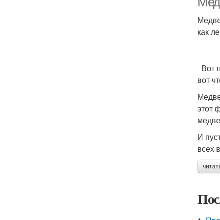
Мед
Медве
как л
Вот н
вот ч
Медве
этот 
медве
И пус
всех 
читат
Пос