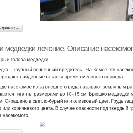
ь дальше →
и медведки лечение. Описание насекомог
рь и голова медведки
дка – крупный почвенный вредитель . На Земле эти насек
ерждают найденные останки времен мелового периода.
оде насекомое из-за внешнего вида называют земляным рак
чаются гиганты размерами до 10–15 см. Брюшко медведки 
см. Окрашено в светло-бурый или оливковый цвет. Грудь 
о или коричневого цвета. В случае опасности под твердый 
а насекомого.