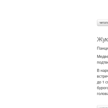
читат
Жук
Панци
Медве
подтв
В нар
встре
до 1 
бурог
голов