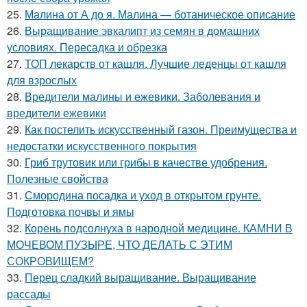
25.
Малина от А до я. Малина — ботаническое описание
26.
Выращивание эвкалипт из семян в домашних
условиях. Пересадка и обрезка
27.
ТОП лекарств от кашля. Лучшие леденцы от кашля
для взрослых
28.
Вредители малины и ежевики. Заболевания и
вредители ежевики
29.
Как постелить искусственный газон. Преимущества и
недостатки искусственного покрытия
30.
Гриб трутовик или грибы в качестве удобрения.
Полезные свойства
31.
Смородина посадка и уход в открытом грунте.
Подготовка почвы и ямы
32.
Корень подсолнуха в народной медицине. КАМНИ В
МОЧЕВОМ ПУЗЫРЕ, ЧТО ДЕЛАТЬ С ЭТИМ
СОКРОВИЩЕМ?
33.
Перец сладкий выращивание. Выращивание
рассады