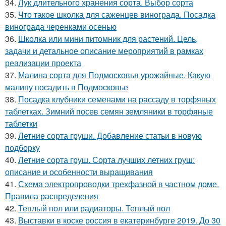
34.
Лук длительного хранения сорта. Выбор сорта
35.
Что такое школка для саженцев винограда. Посадка
винограда черенками осенью
36.
Школка или мини питомник для растений. Цель,
задачи и детальное описание мероприятий в рамках
реализации проекта
37.
Малина сорта для Подмосковья урожайные. Какую
малину посадить в Подмосковье
38.
Посадка клубники семенами на рассаду в торфяных
таблетках. Зимний посев семян земляники в торфяные
таблетки
39.
Летние сорта груши. Добавление статьи в новую
подборку
40.
Летние сорта груш. Сорта лучших летних груш:
описание и особенности выращивания
41.
Схема электропроводки трехфазной в частном доме.
Правила распределения
42.
Теплый пол или радиаторы. Теплый пол
43.
Выставки в коске россия в екатеринбурге 2019. До 30