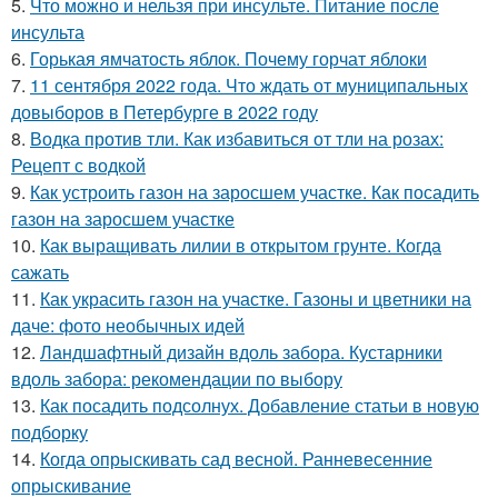
5.
Что можно и нельзя при инсульте. Питание после
инсульта
6.
Горькая ямчатость яблок. Почему горчат яблоки
7.
11 сентября 2022 года. Что ждать от муниципальных
довыборов в Петербурге в 2022 году
8.
Водка против тли. Как избавиться от тли на розах:
Рецепт с водкой
9.
Как устроить газон на заросшем участке. Как посадить
газон на заросшем участке
10.
Как выращивать лилии в открытом грунте. Когда
сажать
11.
Как украсить газон на участке. Газоны и цветники на
даче: фото необычных идей
12.
Ландшафтный дизайн вдоль забора. Кустарники
вдоль забора: рекомендации по выбору
13.
Как посадить подсолнух. Добавление статьи в новую
подборку
14.
Когда опрыскивать сад весной. Ранневесенние
опрыскивание