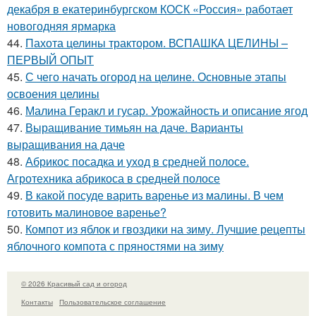
декабря в екатеринбургском КОСК «Россия» работает
новогодняя ярмарка
44.
Пахота целины трактором. ВСПАШКА ЦЕЛИНЫ –
ПЕРВЫЙ ОПЫТ
45.
С чего начать огород на целине. Основные этапы
освоения целины
46.
Малина Геракл и гусар. Урожайность и описание ягод
47.
Выращивание тимьян на даче. Варианты
выращивания на даче
48.
Абрикос посадка и уход в средней полосе.
Агротехника абрикоса в средней полосе
49.
В какой посуде варить варенье из малины. В чем
готовить малиновое варенье?
50.
Компот из яблок и гвоздики на зиму. Лучшие рецепты
яблочного компота с пряностями на зиму
© 2026 Красивый сад и огород
Контакты
Пользовательское соглашение