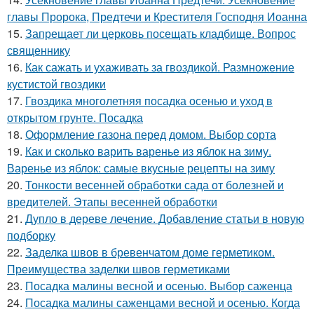
главы Пророка, Предтечи и Крестителя Господня Иоанна
15.
Запрещает ли церковь посещать кладбище. Вопрос
священнику
16.
Как сажать и ухаживать за гвоздикой. Размножение
кустистой гвоздики
17.
Гвоздика многолетняя посадка осенью и уход в
открытом грунте. Посадка
18.
Оформление газона перед домом. Выбор сорта
19.
Как и сколько варить варенье из яблок на зиму.
Варенье из яблок: самые вкусные рецепты на зиму
20.
Тонкости весенней обработки сада от болезней и
вредителей. Этапы весенней обработки
21.
Дупло в дереве лечение. Добавление статьи в новую
подборку
22.
Заделка швов в бревенчатом доме герметиком.
Преимущества заделки швов герметиками
23.
Посадка малины весной и осенью. Выбор саженца
24.
Посадка малины саженцами весной и осенью. Когда