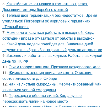
5.
Как избавиться от мошек в комнатных цветах.
Домашние методы борьбы с мошкой
6.
Теплый шов герметизация без недостатков. Время
утепляться! Поговорим об акриловых герметиках
«Теплый шов»
7.
Можно ли отказаться работать в выходной. Когда
сотрудник вправе отказаться от работы в выходной
8.
Какой день недели подойдет для. Значение дней
недели: как выбрать благоприятный день по астрологии
9.
Законно ли работать в выходные. Работа в выходной
день по ТК РФ
10.
О чем говорит ваш кал. Признаки нездорового кала
11.
Жимолость альтаир описание сорта. Описание
сортов жимолости для Сибири
12.
Чай из листьев смородины. Ферментированный чай
из листьев черной смородины
13.
Пересадка и обрезка лилий. Когда лучше
пересаживать лилии на новое место
14.
Усекновение главы Иоанна Предтечи. Усекновение