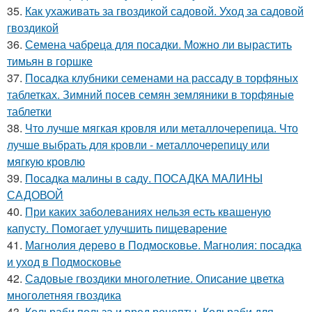
35.
Как ухаживать за гвоздикой садовой. Уход за садовой
гвоздикой
36.
Семена чабреца для посадки. Можно ли вырастить
тимьян в горшке
37.
Посадка клубники семенами на рассаду в торфяных
таблетках. Зимний посев семян земляники в торфяные
таблетки
38.
Что лучше мягкая кровля или металлочерепица. Что
лучше выбрать для кровли - металлочерепицу или
мягкую кровлю
39.
Посадка малины в саду. ПОСАДКА МАЛИНЫ
САДОВОЙ
40.
При каких заболеваниях нельзя есть квашеную
капусту. Помогает улучшить пищеварение
41.
Магнолия дерево в Подмосковье. Магнолия: посадка
и уход в Подмосковье
42.
Садовые гвоздики многолетние. Описание цветка
многолетняя гвоздика
43.
Кольраби польза и вред рецепты. Кольраби для