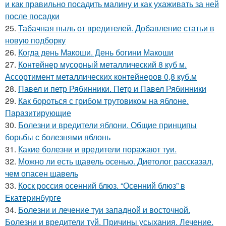
и как правильно посадить малину и как ухаживать за ней
после посадки
25.
Табачная пыль от вредителей. Добавление статьи в
новую подборку
26.
Когда день Макоши. День богини Макоши
27.
Контейнер мусорный металлический 8 куб м.
Ассортимент металлических контейнеров 0,8 куб.м
28.
Павел и петр Рябинники. Петр и Павел Рябинники
29.
Как бороться с грибом трутовиком на яблоне.
Паразитирующие
30.
Болезни и вредители яблони. Общие принципы
борьбы с болезнями яблонь
31.
Какие болезни и вредители поражают туи.
32.
Можно ли есть щавель осенью. Диетолог рассказал,
чем опасен щавель
33.
Коск россия осенний блюз. “Осенний блюз” в
Екатеринбурге
34.
Болезни и лечение туи западной и восточной.
Болезни и вредители туй. Причины усыхания. Лечение.