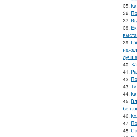
35.
Ка
36.
По
37.
Вы
38.
Ек
выста
39.
Гр
нежел
лучше
40.
За
41.
Ра
42.
По
43.
Ти
44.
Ка
45.
Вл
бензо
46.
Ко
47.
По
48.
Со