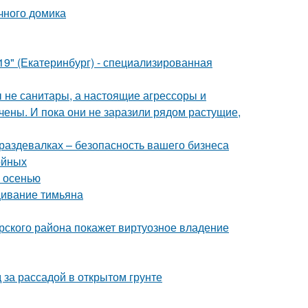
ачного домика
" (Екатеринбург) - специализированная
бы не санитары, а настоящие агрессоры и
чены. И пока они не заразили рядом растущие,
раздевалках – безопасность вашего бизнеса
ойных
м осенью
ивание тимьяна
рского района покажет виртуозное владение
 за рассадой в открытом грунте