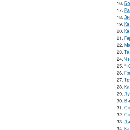
16.
Бо
17.
Ра
18.
Зи
19.
Ка
20.
Ка
21.
Ге
22.
Ма
23.
Та
24.
Чт
25.
“1
26.
Гр
27.
Тр
28.
Ка
29.
Лу
30.
Ви
31.
Со
32.
Со
33.
Ли
34.
Ка