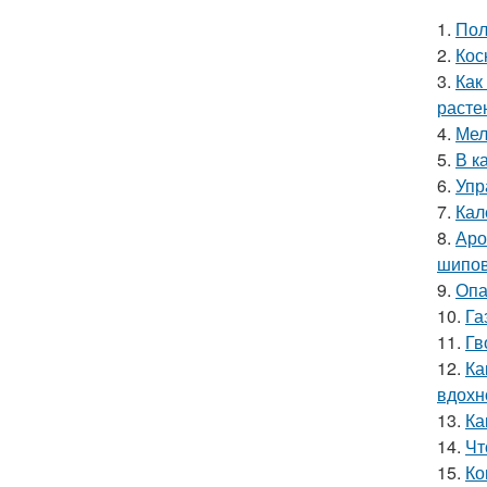
1.
Пол
2.
Кос
3.
Как
расте
4.
Мел
5.
В к
6.
Упр
7.
Кал
8.
Аро
шипов
9.
Опа
10.
Га
11.
Гв
12.
Ка
вдохн
13.
Ка
14.
Чт
15.
Ко