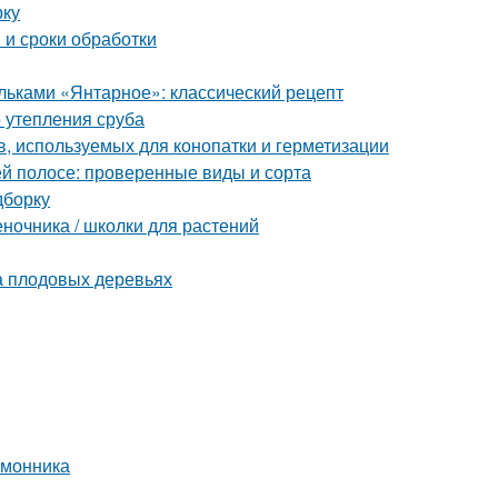
рку
 и сроки обработки
ольками «Янтарное»: классический рецепт
 утепления сруба
, используемых для конопатки и герметизации
й полосе: проверенные виды и сорта
дборку
еночника / школки для растений
а плодовых деревьях
имонника