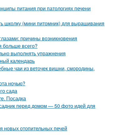
нципы питания при патологиях печени
ать школку (мини питомник) для выращивания
глазами: причины возникновения
ия больше всего?
ильно выполнять упражнения
нный календарь
ебные чаи из веточек вишни, смородины,
ота ночью?
го сада
те. Посадка
исадник перед домом — 50 фото идей для
ия новых отопительных печей