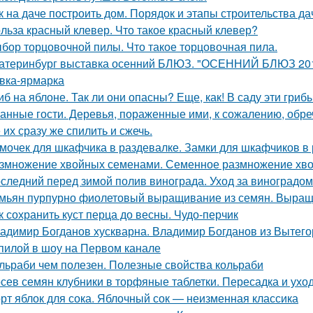
к на даче построить дом. Порядок и этапы строительства д
льза красный клевер. Что такое красный клевер?
бор торцовочной пилы. Что такое торцовочная пила.
атеринбург выставка осенний БЛЮЗ. "ОСЕННИЙ БЛЮЗ 2019
вка-ярмарка
иб на яблоне. Так ли они опасны? Еще, как! В саду эти гри
анные гости. Деревья, пораженные ими, к сожалению, обре
 их сразу же спилить и сжечь.
мочек для шкафчика в раздевалке. Замки для шкафчиков в 
змножение хвойных семенами. Семенное размножение хв
следний перед зимой полив винограда. Уход за виноградо
мьян пурпурно фиолетовый выращивание из семян. Выращ
к сохранить куст перца до весны. Чудо-перчик
адимир Богданов хускварна. Владимир Богданов из Вытего
пилой в шоу на Первом канале
льраби чем полезен. Полезные свойства кольраби
сев семян клубники в торфяные таблетки. Пересадка и уход
рт яблок для сока. Яблочный сок — неизменная классика