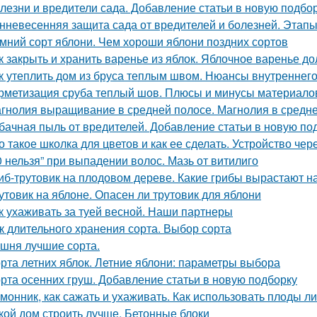
лезни и вредители сада. Добавление статьи в новую подбо
нневесенняя защита сада от вредителей и болезней. Этапы
мний сорт яблони. Чем хороши яблони поздних сортов
к закрыть и хранить варенье из яблок. Яблочное варенье д
к утеплить дом из бруса теплым швом. Нюансы внутреннего
рметизация сруба теплый шов. Плюсы и минусы материалов
гнолия выращивание в средней полосе. Магнолия в средне
бачная пыль от вредителей. Добавление статьи в новую по
о такое школка для цветов и как ее сделать. Устройство чер
0 нельзя” при выпадении волос. Мазь от витилиго
иб-трутовик на плодовом дереве. Какие грибы вырастают н
утовик на яблоне. Опасен ли трутовик для яблони
к ухаживать за туей весной. Наши партнеры
к длительного хранения сорта. Выбор сорта
шня лучшие сорта.
рта летних яблок. Летние яблони: параметры выбора
рта осенних груш. Добавление статьи в новую подборку
монник, как сажать и ухаживать. Как использовать плоды л
кой дом строить лучше. Бетонные блоки