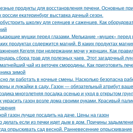
езные продукты для восстановления печени. Основные при
к россии екатеринбург выставка дачный сезон.
 обустроить школку для сеянцев и саженцев. Как оборудов
ний
ькающие мушки перед глазами. Мелькание «мушек» перед 
аких продуктах содержится магний. В каких продуктах магн
ажнения Кегеля при недержании мочи у женщин. Как прав
ендарь сбора трав для полезных чаев. Этот загадочный лу
матнейший чай из веточек смородины. Как приготовить леч
ника зимой
сно ли работать в ночные смены. Насколько безопасна раб
зоны и лужайки в саду. Газон — обязательный атрибут ваше
оздика многолетняя посадка осенью и уход в открытом грун
к украсить газон возле дома своими руками. Красивый пал
овения
кой газон лучше посадить на даче. Цены на газон
о делать если из печки идет дым в дом. Причины задымлен
гда опрыскивать сад весной. Ранневесенние опрыскивание