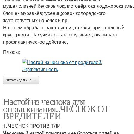
мушек;слизней;белокрылок;листовёрток;плодожорок;пиль
блошек;муравьёв;гусениц;совок;колорадского
жука;капустных бабочек и пр.
Настоем обрабатывают листья, стебли, приствольный
круг, грядки. Пахучий состав отпугивает, оказывает
профилактическое действие.
Плюсы:
читать дальше →
Настой из чеснока для
опрыскивания. ЧЕСНОК ОТ
ВРЕДИТЕЛЕЙ
1. ЧЕСНОК ПРОТИВ ТЛИ
Чесночный настой помогает мне бороться с тлей на