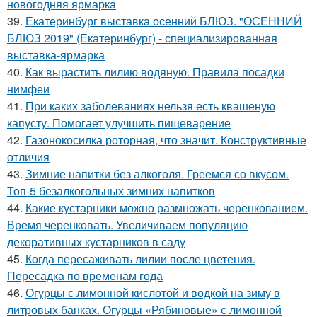
новогодняя ярмарка
39.
Екатеринбург выставка осенний БЛЮЗ. "ОСЕННИЙ
БЛЮЗ 2019" (Екатеринбург) - специализированная
выставка-ярмарка
40.
Как вырастить лилию водяную. Правила посадки
нимфеи
41.
При каких заболеваниях нельзя есть квашеную
капусту. Помогает улучшить пищеварение
42.
Газонокосилка роторная, что значит. Конструктивные
отличия
43.
Зимние напитки без алкоголя. Греемся со вкусом.
Топ-5 безалкогольных зимних напитков
44.
Какие кустарники можно размножать черенкованием.
Время черенковать. Увеличиваем популяцию
декоративных кустарников в саду
45.
Когда пересаживать лилии после цветения.
Пересадка по временам года
46.
Огурцы с лимонной кислотой и водкой на зиму в
литровых банках. Огурцы «Рябиновые» с лимонной