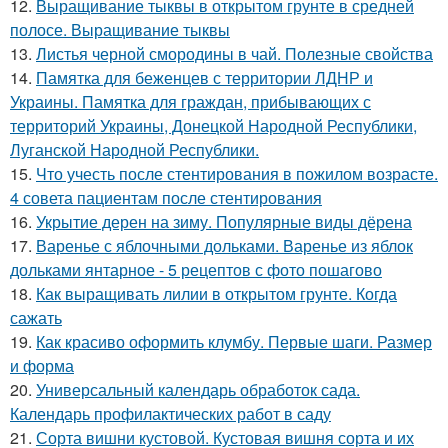
12.
Выращивание тыквы в открытом грунте в средней
полосе. Выращивание тыквы
13.
Листья черной смородины в чай. Полезные свойства
14.
Памятка для беженцев с территории ЛДНР и
Украины. Памятка для граждан, прибывающих с
территорий Украины, Донецкой Народной Республики,
Луганской Народной Республики.
15.
Что учесть после стентирования в пожилом возрасте.
4 совета пациентам после стентирования
16.
Укрытие дерен на зиму. Популярные виды дёрена
17.
Варенье с яблочными дольками. Варенье из яблок
дольками янтарное - 5 рецептов с фото пошагово
18.
Как выращивать лилии в открытом грунте. Когда
сажать
19.
Как красиво оформить клумбу. Первые шаги. Размер
и форма
20.
Универсальный календарь обработок сада.
Календарь профилактических работ в саду
21.
Сорта вишни кустовой. Кустовая вишня сорта и их