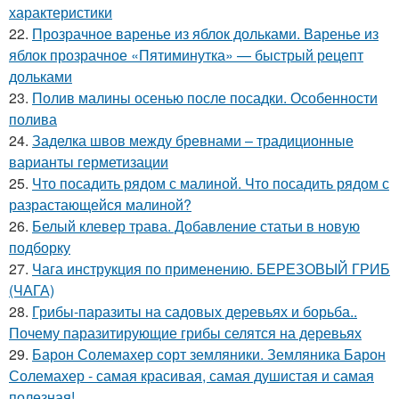
характеристики
22.
Прозрачное варенье из яблок дольками. Варенье из
яблок прозрачное «Пятиминутка» — быстрый рецепт
дольками
23.
Полив малины осенью после посадки. Особенности
полива
24.
Заделка швов между бревнами – традиционные
варианты герметизации
25.
Что посадить рядом с малиной. Что посадить рядом с
разрастающейся малиной?
26.
Белый клевер трава. Добавление статьи в новую
подборку
27.
Чага инструкция по применению. БЕРЕЗОВЫЙ ГРИБ
(ЧАГА)
28.
Грибы-паразиты на садовых деревьях и борьба..
Почему паразитирующие грибы селятся на деревьях
29.
Барон Солемахер сорт земляники. Земляника Барон
Солемахер - самая красивая, самая душистая и самая
полезная!