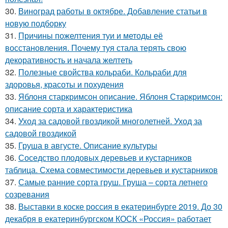
30.
Виноград работы в октябре. Добавление статьи в
новую подборку
31.
Причины пожелтения туи и методы её
восстановления. Почему туя стала терять свою
декоративность и начала желтеть
32.
Полезные свойства кольраби. Кольраби для
здоровья, красоты и похудения
33.
Яблоня старкримсон описание. Яблоня Старкримсон:
описание сорта и характеристика
34.
Уход за садовой гвоздикой многолетней. Уход за
садовой гвоздикой
35.
Груша в августе. Описание культуры
36.
Соседство плодовых деревьев и кустарников
таблица. Схема совместимости деревьев и кустарников
37.
Самые ранние сорта груш. Груша – сорта летнего
созревания
38.
Выставки в коске россия в екатеринбурге 2019. До 30
декабря в екатеринбургском КОСК «Россия» работает