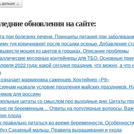
ь дальше →
ледние обновления на сайте:
та при болезнях печени. Принципы питания при заболевани
ему туя коричневеет после посадки осенью. Добавление ст
 вывести мошек из цветов в горшках. Описание проблемы
аллические мусорные контейнеры для ТБО. Основные пре
апреля 2022 года: какой сегодня праздник, что можно, а что
p
 означает маркировка саженцев. Контейнер «Р9»
сиянам назвали условие продления майских праздников. Н
ников для россиян
кольные цитаты со смыслом про выходные дни. Цитаты пр
но ли беременным… Ответы на популярные вопросы. Важн
тия плода
к правильно питаться во время беременности. Особенност
буз Сахарный малыш. Правила выращивания и ухода