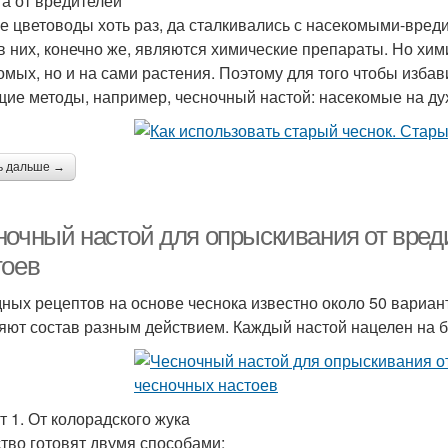
а от вредителей
е цветоводы хоть раз, да сталкивались с насекомыми-вр
в них, конечно же, являются химические препараты. Но хим
омых, но и на сами растения. Поэтому для того чтобы изба
ие методы, например, чесночный настой: насекомые на дух
ь дальше →
ночный настой для опрыскивания от вред
тоев
ных рецептов на основе чеснока известно около 50 вариан
яют состав разным действием. Каждый настой нацелен на 
т 1. От колорадского жука
тво готовят двумя способами: