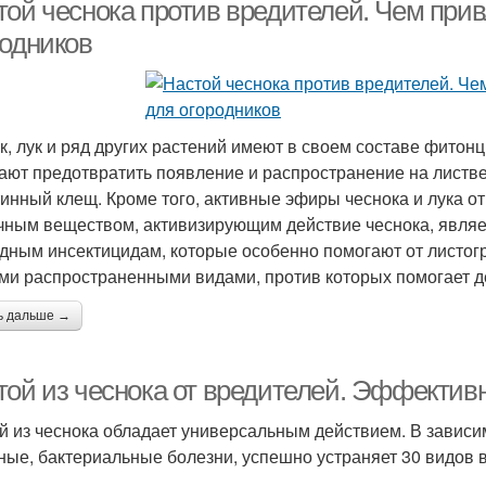
крестоцветной блошки
кол
той чеснока против вредителей. Чем прив
родников
Старый чеснок
к, лук и ряд других растений имеют в своем составе фито
ают предотвратить появление и распространение на листве
тинный клещ. Кроме того, активные эфиры чеснока и лука о
чным веществом, активизирующим действие чеснока, являет
дным инсектицидам, которые особенно помогают от листог
и распространенными видами, против которых помогает де
ь дальше →
той из чеснока от вредителей. Эффектив
й из чеснока обладает универсальным действием. В зависи
ные, бактериальные болезни, успешно устраняет 30 видов 