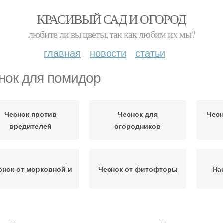
КРАСИВЫЙ САД И ОГОРОД
любите ли вы цветы, так как любим их мы?
главная
новости
статьи
нок для помидор
Чеснок против
Чеснок для
Чесн
вредителей
огородников
снок от морковной и
Чеснок от фитофторы
На
Чеснок против
Ч
снок против гусениц