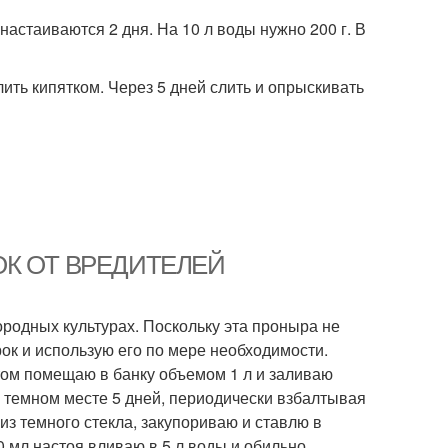
 настаиваются 2 дня. На 10 л воды нужно 200 г. В
алить кипятком. Через 5 дней слить и опрыскивать
СНОК ОТ ВРЕДИТЕЛЕЙ
ородных культурах. Поскольку эта проныра не
рок и использую его по мере необходимости.
отом помещаю в банку объемом 1 л и заливаю
м темном месте 5 дней, периодически взбалтывая
з темного стекла, закупориваю и ставлю в
0 мл настоя вливаю в 5 л воды и обильно