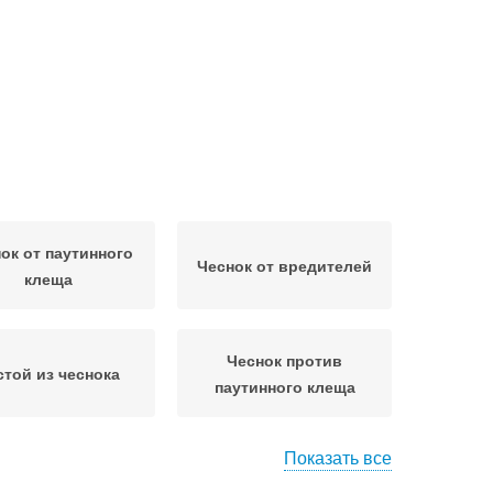
ок от паутинного
Чеснок от вредителей
клеща
Чеснок против
стой из чеснока
паутинного клеща
Показать все
еснок против
Чеснок с марганцовкой