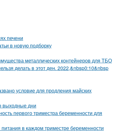
ях печени
атьи в новую подборку
имущества металлических контейнеров для ТБО
 нельзя делать в этот ден. 2022,&nbsp0:10&nbsp
азвано условие для продления майских
о выходные дни
ость первого триместра беременности для
и питания в каждом триместре беременности