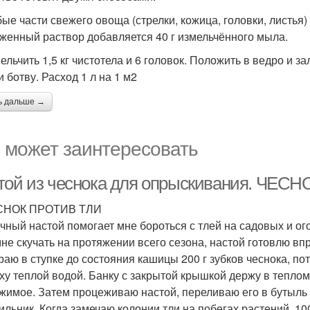
бые части свежего овоща (стрелки, кожица, головки, листья)
женный раствор добавляется 40 г измельчённого мыла.
ельчить 1,5 кг чистотела и 6 головок. Положить в ведро и з
и ботву. Расход 1 л на 1 м2
ь дальше →
 может заинтересовать
той из чеснока для опрыскивания. ЧЕ
ЕСНОК ПРОТИВ ТЛИ
чный настой помогает мне бороться с тлей на садовых и ог
мне скучать на протяжении всего сезона, настой готовлю вп
раю в ступке до состояния кашицы 200 г зубков чеснока, п
ху теплой водой. Банку с закрытой крышкой держу в тепло
жимое. Затем процеживаю настой, переливаю его в бутыль и
ильник. Когда замечаю колонии тли на побегах растений, 10