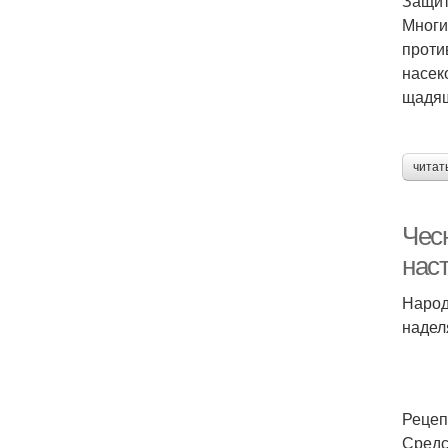
Защит
Многи
проти
насек
щадящ
читат
Чес
нас
Народ
надел
Рецеп
Средс