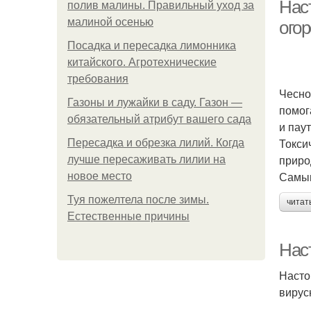
Нас
полив малины. Правильный уход за
малиной осенью
ого
Посадка и пересадка лимонника
китайского. Агротехнические
требования
Чесно
Газоны и лужайки в саду. Газон —
помог
обязательный атрибут вашего сада
и пау
Токси
Пересадка и обрезка лилий. Когда
приро
лучше пересаживать лилии на
Самым
новое место
Туя пожелтела после зимы.
читат
Естественные причины
Нас
Насто
вирус