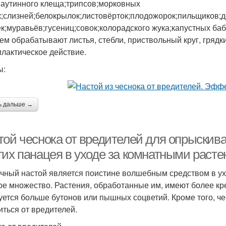
паутинного клеща;трипсов;морковных
;слизней;белокрылок;листовёрток;плодожорок;пильщиков;д
к;муравьёв;гусениц;совок;колорадского жука;капустных баб
ем обрабатывают листья, стебли, приствольный круг, грядки
лактическое действие.
ы:
ь дальше →
той чеснока от вредителей для опрыскива
гих панацея в уходе за комнатными раст
чный настой является поистине волшебным средством в ухо
ое множество. Растения, обработанные им, имеют более кр
уется больше бутонов или пышных соцветий. Кроме того, ч
иться от вредителей.