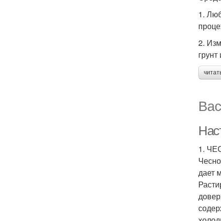
1. Лю
проце
2. Изм
грунт 
читат
Вас
Нас
1. Ч
Чесно
дает 
Расти
довер
содер
холод