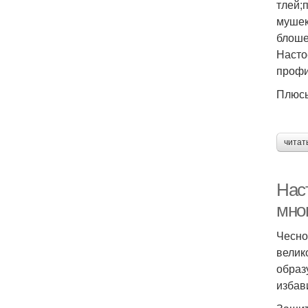
тлей;
мушек
блоше
Насто
профи
Плюс
читат
Нас
мно
Чесно
велик
образ
избав