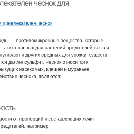
орадского жука
лекателен чеснок для
нциды — противомикробные вещества, которые
 таких опасных для растений вредителей как тля
тпугивают и других вредных для урожая существ.
ся даллилсульфит. Чеснок относится к
рызущих насекомых, клещей и муравьев.
йствие чеснока, являются:
ность
мости от пропорций и составляющих лечит
вредителей, например: