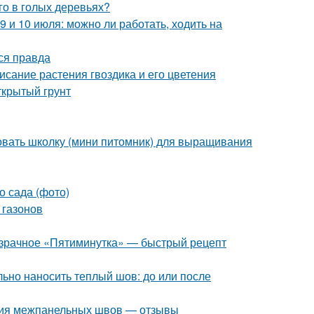
го в голых деревьях?
9 и 10 июля: можно ли работать, ходить на
ся правда
исание растения гвоздика и его цветения
ткрытый грунт
овать школку (мини питомник) для выращивания
о сада (фото)
 газонов
розрачное «Пятиминутка» — быстрый рецепт
ьно наносить теплый шов: до или после
ция межпанельных швов — отзывы