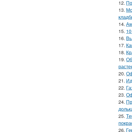
12.
По
13.
Мо
кладб
14.
Ам
15.
10
16.
Вы
17.
Ка
18.
Кр
19.
Об
расте
20.
Оф
21.
Ид
22.
Га
23.
Оф
24.
Пр
дольк
25.
Те
покра
26.
Ге