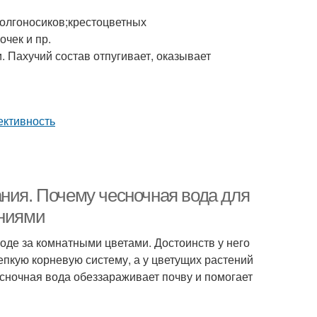
олгоносиков;крестоцветных
очек и пр.
. Пахучий состав отпугивает, оказывает
ния. Почему чесночная вода для
ениями
де за комнатными цветами. Достоинств у него
епкую корневую систему, а у цветущих растений
есночная вода обеззараживает почву и помогает