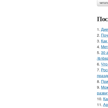
читат
Пос
1.
Дие
2.
Поч
3.
Как
4.
Мет
5.
30 
/&nbs
6.
Что
7.
Рос
празд
8.
При
9.
Мож
разви
10.
Ка
11.
Ар