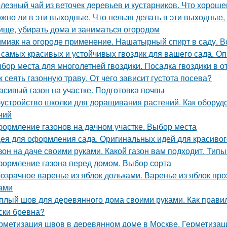
лезный чай из веточек деревьев и кустарников. Что хороше
жно ли в эти выходные. Что нельзя делать в эти выходные, 
ище, убирать дома и заниматься огородом
миак на огороде применение. Нашатырный спирт в саду. В
 самых красивых и устойчивых гвоздик для вашего сада. Оп
бор места для многолетней гвоздики. Посадка гвоздики в о
к сеять газонную траву. От чего зависит густота посева?
асивый газон на участке. Подготовка почвы
устройство школки для доращивания растений. Как оборуд
ний
ормление газонов на дачном участке. Выбор места
ея для оформления сада. Оригинальных идей для красивог
зон на даче своими руками. Какой газон вам подходит. Типы
ормление газона перед домом. Выбор сорта
озрачное варенье из яблок дольками. Варенье из яблок п
ами
плый шов для деревянного дома своими руками. Как правил
ски бревна?
рметизация швов в деревянном доме в Москве. Герметиза