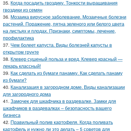
35.
Когда посадить гвоздику. Тонкости выращивания
гвоздики из семян
36.
Мозаика вирусное заболевание. Мозаичные болезни
растений. Поражение, пятна зеленого или белого цвета
на листьях и плодах. Признаки, симптомы, лечение,
профилактика
37.
Чем болеет капуста. Виды болезней капусты в
открытом грунте
38.
Клевер сушеный польза и вред. Клевер красный —
лекарь классный!
39.
Как сделать из бумаги панамку. Как сделать панаму
из бумаги?
40.
Канализация в загородном доме. Виды канализации
для загородного дома
41.
Замочек для шкафчика в раздевалке. Замки для
шкафчиков в раздевалках – безопасность вашего
бизнеса
42.
Правильный полив картофеля. Когда поливать
картофель и нужно ли это делать – 5 советов для