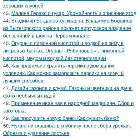
хороших клубней
43.
Малина Геракл и гусар. Урожайность и описание ягод
44.
Владимир Богданов хускварна. Владимир Богданов
из Вытегорского района покажет виртуозное владение
бензопилой в шоу на Первом канале
45.
Огурцы с лимонной кислотой и водкой на зиму в
литровых банках. Огурцы «Рябиновые» с лимонной
кислотой, медом и водкой без стерилизации
46.
Как правильно хранить персики в домашних
условиях. Как можно заморозить персики на зиму: 8
лучших способов
47.
Дизайн газонов и клумб. Газоны и цветники на даче:
фото необычных идей
48.
Применение иван чая в народной медицине. Сбор и
заготовка
49.
Как просушить новую баню. Как сушить баню?
50.
Нужно ли скашивать клубнику после сбора урожая.
Обрезка и удаление листьев