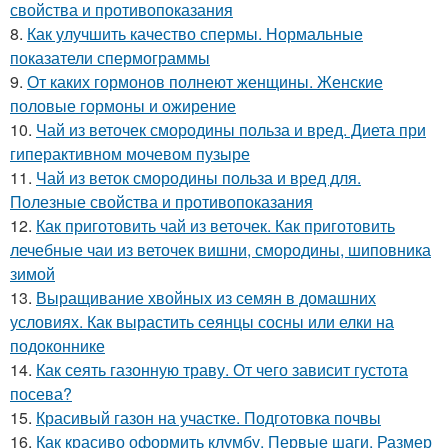
свойства и противопоказания
8.
Как улучшить качество спермы. Нормальные
показатели спермограммы
9.
От каких гормонов полнеют женщины. Женские
половые гормоны и ожирение
10.
Чай из веточек смородины польза и вред. Диета при
гиперактивном мочевом пузыре
11.
Чай из веток смородины польза и вред для.
Полезные свойства и противопоказания
12.
Как приготовить чай из веточек. Как приготовить
лечебные чаи из веточек вишни, смородины, шиповника
зимой
13.
Выращивание хвойных из семян в домашних
условиях. Как вырастить сеянцы сосны или елки на
подоконнике
14.
Как сеять газонную траву. От чего зависит густота
посева?
15.
Красивый газон на участке. Подготовка почвы
16.
Как красиво оформить клумбу. Первые шаги. Размер