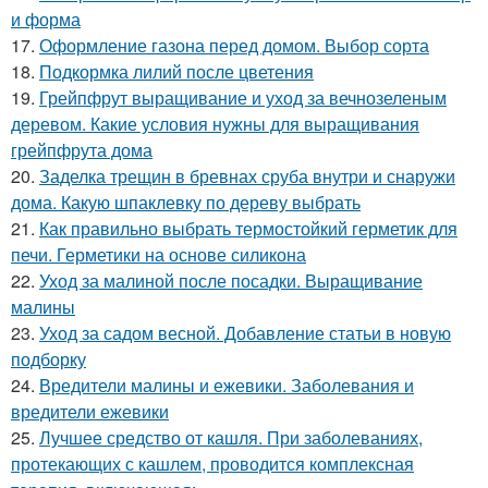
и форма
17.
Оформление газона перед домом. Выбор сорта
18.
Подкормка лилий после цветения
19.
Грейпфрут выращивание и уход за вечнозеленым
деревом. Какие условия нужны для выращивания
грейпфрута дома
20.
Заделка трещин в бревнах сруба внутри и снаружи
дома. Какую шпаклевку по дереву выбрать
21.
Как правильно выбрать термостойкий герметик для
печи. Герметики на основе силикона
22.
Уход за малиной после посадки. Выращивание
малины
23.
Уход за садом весной. Добавление статьи в новую
подборку
24.
Вредители малины и ежевики. Заболевания и
вредители ежевики
25.
Лучшее средство от кашля. При заболеваниях,
протекающих с кашлем, проводится комплексная