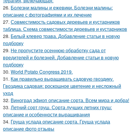
терапия, включающая:
26.
Болезни малины и ежевики. Болезни малины:
описание с фотографиями и их лечение
27.
Совместимость садовых деревьев и кустарников
таблица. Схема совместимости деревьев и кустарников
28.
Белый клевер трава. Добавление статьи в новую
подборку
29.
Не пропустите осеннюю обработку сада от
вредителей и болезней. Добавление статьи в новую
подборку
30.
World Potato Congress 2019.
31.
Как правильно выращивать садовую гвоздику.
Гвоздика садовая: роскошное цветение и несложный
уход
32.
Виноград эфиоп описание сорта. Всем мира и добра!
33.
Летний сорт груш. Сорта лучших летних груш:
описание и особенности выращивания
34.
Груша услада описание сорта. Груша услада
описание фото отзывы