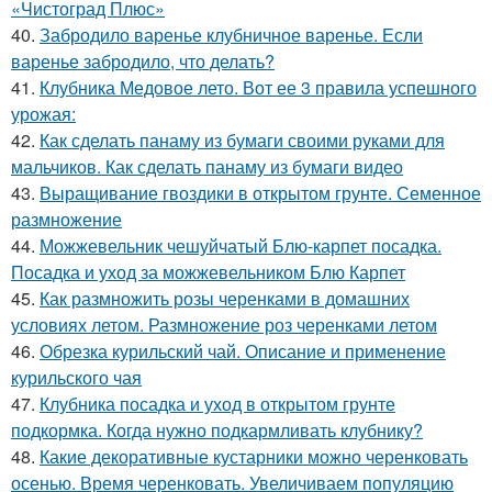
«Чистоград Плюс»
40.
Забродило варенье клубничное варенье. Если
варенье забродило, что делать?
41.
Клубника Медовое лето. Вот ее 3 правила успешного
урожая:
42.
Как сделать панаму из бумаги своими руками для
мальчиков. Как сделать панаму из бумаги видео
43.
Выращивание гвоздики в открытом грунте. Семенное
размножение
44.
Можжевельник чешуйчатый Блю-карпет посадка.
Посадка и уход за можжевельником Блю Карпет
45.
Как размножить розы черенками в домашних
условиях летом. Размножение роз черенками летом
46.
Обрезка курильский чай. Описание и применение
курильского чая
47.
Клубника посадка и уход в открытом грунте
подкормка. Когда нужно подкармливать клубнику?
48.
Какие декоративные кустарники можно черенковать
осенью. Время черенковать. Увеличиваем популяцию