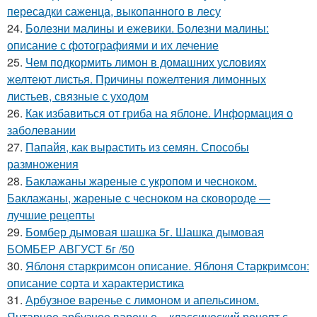
пересадки саженца, выкопанного в лесу
24.
Болезни малины и ежевики. Болезни малины:
описание с фотографиями и их лечение
25.
Чем подкормить лимон в домашних условиях
желтеют листья. Причины пожелтения лимонных
листьев, связные с уходом
26.
Как избавиться от гриба на яблоне. Информация о
заболевании
27.
Папайя, как вырастить из семян. Способы
размножения
28.
Баклажаны жареные с укропом и чесноком.
Баклажаны, жареные с чесноком на сковороде —
лучшие рецепты
29.
Бомбер дымовая шашка 5г. Шашка дымовая
БОМБЕР АВГУСТ 5г /50
30.
Яблоня старкримсон описание. Яблоня Старкримсон:
описание сорта и характеристика
31.
Арбузное варенье с лимоном и апельсином.
Янтарное арбузное варенье – классический рецепт с