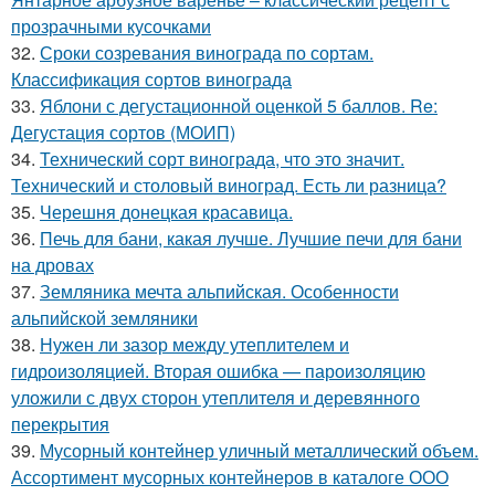
прозрачными кусочками
32.
Сроки созревания винограда по сортам.
Классификация сортов винограда
33.
Яблони с дегустационной оценкой 5 баллов. Re:
Дегустация сортов (МОИП)
34.
Технический сорт винограда, что это значит.
Технический и столовый виноград. Есть ли разница?
35.
Черешня донецкая красавица.
36.
Печь для бани, какая лучше. Лучшие печи для бани
на дровах
37.
Земляника мечта альпийская. Особенности
альпийской земляники
38.
Нужен ли зазор между утеплителем и
гидроизоляцией. Вторая ошибка — пароизоляцию
уложили с двух сторон утеплителя и деревянного
перекрытия
39.
Мусорный контейнер уличный металлический объем.
Ассортимент мусорных контейнеров в каталоге ООО