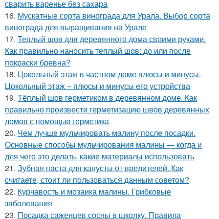
сварить варенье без сахара
16.
Мускатные сорта винограда для Урала. Выбор сорта
винограда для выращивания на Урале
17.
Теплый шов для деревянного дома своими руками.
Как правильно наносить теплый шов: до или после
покраски бревна?
18.
Цокольный этаж в частном доме плюсы и минусы.
Цокольный этаж – плюсы и минусы его устройства
19.
Тёплый шов герметиком в деревянном доме. Как
правильно произвести герметизацию швов деревянных
домов с помощью герметика
20.
Чем лучше мульчировать малину после посадки.
Основные способы мульчирования малины — когда и
для чего это делать, какие материалы использовать
21.
Зубная паста для капусты от вредителей. Как
считаете, стоит ли пользоваться данным советом?
22.
Курчавость и мозаика малины. Грибковые
заболевания
23.
Посадка саженцев сосны в школку. Правила