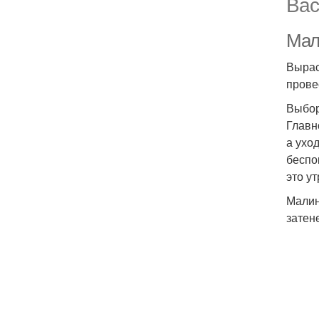
Вас
Мал
Вырас
прове
Выбор
Главн
а ухо
беспо
это у
Малин
затен