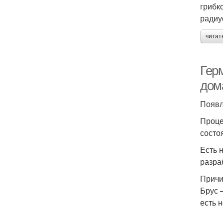
грибк
радиу
читат
Гер
дом
Появл
Проце
состо
Есть 
разра
Причи
Брус 
есть 