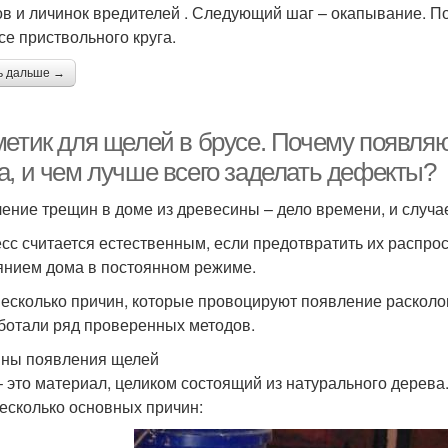
ов и личинок вредителей . Следующий шаг – окапывание. По
се приствольного круга.
ь дальше →
метик для щелей в брусе. Почему появля
а, и чем лучше всего заделать дефекты?
ение трещин в доме из древесины – дело времени, и случа
сс считается естественным, если предотвратить их распрос
янием дома в постоянном режиме.
несколько причин, которые провоцируют появление расколо
ботали ряд проверенных методов.
ны появления щелей
– это материал, целиком состоящий из натурального дерева
несколько основных причин: