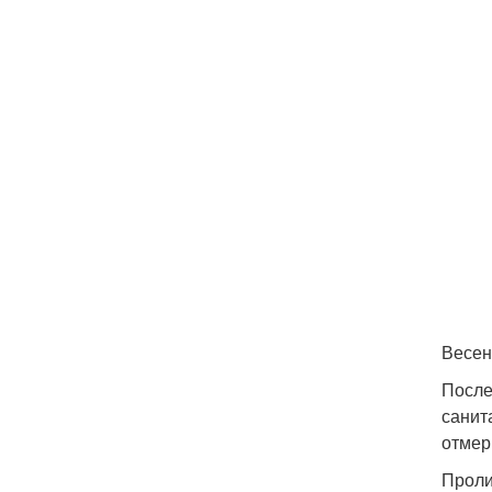
Весен
После
санит
отмер
Проли