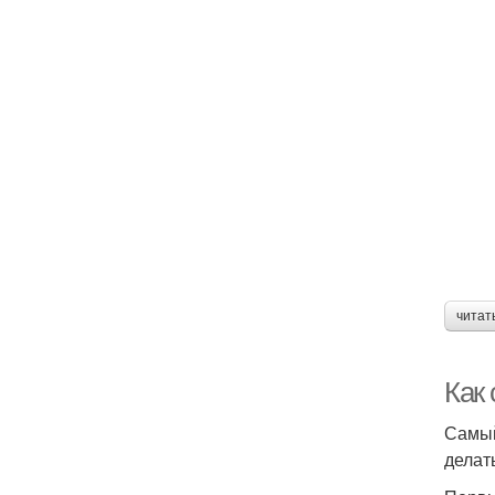
читат
Как 
Самый
делат