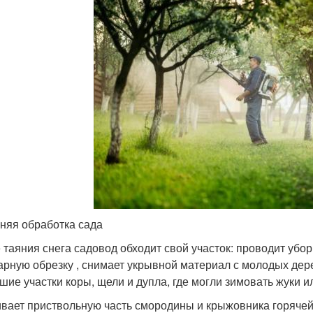
няя обработка сада
 таяния снега садовод обходит свой участок: проводит убор
арную обрезку , снимает укрывной материал с молодых дер
шие участки коры, щели и дупла, где могли зимовать жуки и
вает приствольную часть смородины и крыжовника горячей 