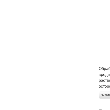
Обраб
вреди
раств
остор
читат