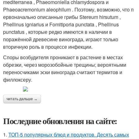
mediterranea , Phaeomoniella chlamydospora и
Phaeoacremonium aleophilum . Поэтому, возможно, что п
ервоначально описанные грибы Stereum hirsutum ,
Phellinus igniarius и Fomitiporia punctata , Phellinus
punctatus , которые редко имеются в наличии в
поражённой древесине винограда, играют только
вторичную роль в процессе инфекции.
Споры возбудителя проникают в растение в местах
обрезки, через морозобойные трещины; вероятными
переносчиками эски винограда считают термитов и
филлоксеру.
читать дальше →
Последние обновления на сайте:
1.
ТОП-5 популярных блюд и продуктов. Десять самых