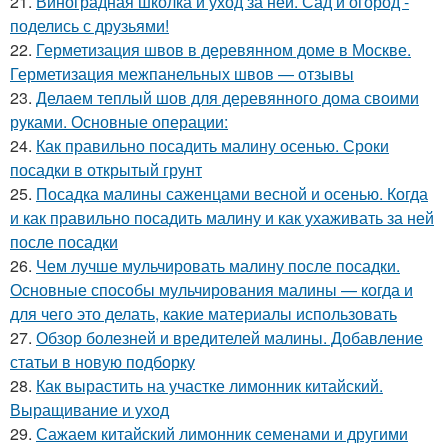
21.
Виноградная школка и уход за ней. Сад и огород -
поделись с друзьями!
22.
Герметизация швов в деревянном доме в Москве.
Герметизация межпанельных швов — отзывы
23.
Делаем теплый шов для деревянного дома своими
руками. Основные операции:
24.
Как правильно посадить малину осенью. Сроки
посадки в открытый грунт
25.
Посадка малины саженцами весной и осенью. Когда
и как правильно посадить малину и как ухаживать за ней
после посадки
26.
Чем лучше мульчировать малину после посадки.
Основные способы мульчирования малины — когда и
для чего это делать, какие материалы использовать
27.
Обзор болезней и вредителей малины. Добавление
статьи в новую подборку
28.
Как вырастить на участке лимонник китайский.
Выращивание и уход
29.
Сажаем китайский лимонник семенами и другими