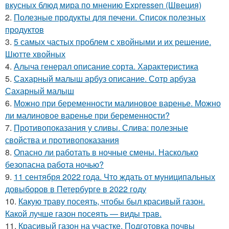
вкусных блюд мира по мнению Expressen (Швеция)
2.
Полезные продукты для печени. Список полезных
продуктов
3.
5 самых частых проблем с хвойными и их решение.
Шютте хвойных
4.
Алыча генерал описание сорта. Характеристика
5.
Сахарный малыш арбуз описание. Сотр арбуза
Сахарный малыш
6.
Можно при беременности малиновое варенье. Можно
ли малиновое варенье при беременности?
7.
Противопоказания у сливы. Слива: полезные
свойства и противопоказания
8.
Опасно ли работать в ночные смены. Насколько
безопасна работа ночью?
9.
11 сентября 2022 года. Что ждать от муниципальных
довыборов в Петербурге в 2022 году
10.
Какую траву посеять, чтобы был красивый газон.
Какой лучше газон посеять — виды трав.
11.
Красивый газон на участке. Подготовка почвы