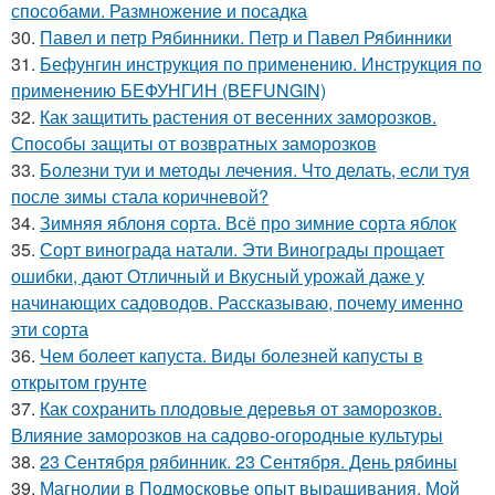
способами. Размножение и посадка
30.
Павел и петр Рябинники. Петр и Павел Рябинники
31.
Бефунгин инструкция по применению. Инструкция по
применению БЕФУНГИН (BEFUNGIN)
32.
Как защитить растения от весенних заморозков.
Способы защиты от возвратных заморозков
33.
Болезни туи и методы лечения. Что делать, если туя
после зимы стала коричневой?
34.
Зимняя яблоня сорта. Всё про зимние сорта яблок
35.
Сорт винограда натали. Эти Винограды прощает
ошибки, дают Отличный и Вкусный урожай даже у
начинающих садоводов. Рассказываю, почему именно
эти сорта
36.
Чем болеет капуста. Виды болезней капусты в
открытом грунте
37.
Как сохранить плодовые деревья от заморозков.
Влияние заморозков на садово-огородные культуры
38.
23 Сентября рябинник. 23 Сентября. День рябины
39.
Магнолии в Подмосковье опыт выращивания. Мой