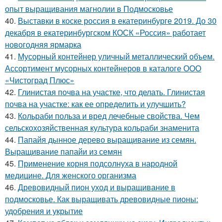
опыт выращивания магнолии в Подмосковье
40.
Выставки в коске россия в екатеринбурге 2019. До 30
декабря в екатеринбургском КОСК «Россия» работает
новогодняя ярмарка
41.
Мусорный контейнер уличный металлический объем.
Ассортимент мусорных контейнеров в каталоге ООО
«Чистоград Плюс»
42.
Глинистая почва на участке, что делать. Глинистая
почва на участке: как ее определить и улучшить?
43.
Кольраби польза и вред лечебные свойства. Чем
сельскохозяйственная культура кольраби знаменита
44.
Папайя дынное дерево выращивание из семян.
Выращивание папайи из семян
45.
Применение корня подсолнуха в народной
медицине. Для женского организма
46.
Древовидный пион уход и выращивание в
подмосковье. Как выращивать древовидные пионы:
удобрения и укрытие