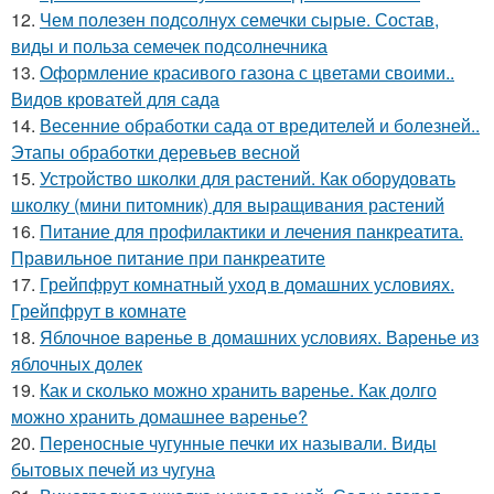
12.
Чем полезен подсолнух семечки сырые. Состав,
виды и польза семечек подсолнечника
13.
Оформление красивого газона с цветами своими..
Видов кроватей для сада
14.
Весенние обработки сада от вредителей и болезней..
Этапы обработки деревьев весной
15.
Устройство школки для растений. Как оборудовать
школку (мини питомник) для выращивания растений
16.
Питание для профилактики и лечения панкреатита.
Правильное питание при панкреатите
17.
Грейпфрут комнатный уход в домашних условиях.
Грейпфрут в комнате
18.
Яблочное варенье в домашних условиях. Варенье из
яблочных долек
19.
Как и сколько можно хранить варенье. Как долго
можно хранить домашнее варенье?
20.
Переносные чугунные печки их называли. Виды
бытовых печей из чугуна