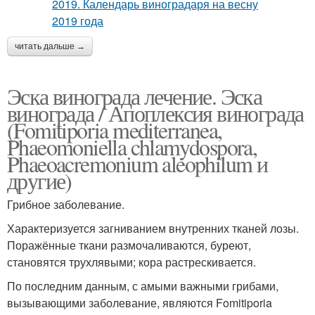
читать дальше →
Эска винограда лечение. Эска
винограда / Апоплексия винограда
(Fomitiporia mediterranea,
Phaeomoniella chlamydospora,
Phaeoacremonium aleophilum и
другие)
Грибное заболевание.
Характеризуется загниванием внутренних тканей лозы.
Поражённые ткани размочаливаются, буреют,
становятся трухлявыми; кора растрескивается.
По последним данным, с амыми важными грибами,
вызывающими заболевание, являются Fomitiporia