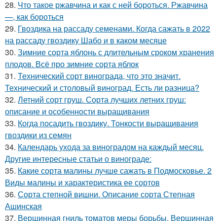
28.
Что такое ржавчина и как с ней бороться. Ржавчина
—, как бороться
29.
Гвоздика на рассаду семенами. Когда сажать в 2022
на рассаду гвоздику Шабо и в каком месяце
30.
Зимние сорта яблонь с длительным сроком хранения
плодов. Всё про зимние сорта яблок
31.
Технический сорт винограда, что это значит.
Технический и столовый виноград. Есть ли разница?
32.
Летний сорт груш. Сорта лучших летних груш:
описание и особенности выращивания
33.
Когда посадить гвоздику. Тонкости выращивания
гвоздики из семян
34.
Календарь ухода за виноградом на каждый месяц.
Другие интересные статьи о винограде:
35.
Какие сорта малины лучше сажать в Подмосковье. 2
Виды малины и характеристика ее сортов
36.
Сорта степной вишни. Описание сорта Степная
Ашинская
37.
Вершинная гниль томатов меры борьбы. Вершинная