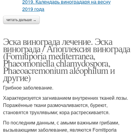
читать дальше →
Эска винограда лечение. Эска
винограда / Апоплексия винограда
(Fomitiporia mediterranea,
Phaeomoniella chlamydospora,
Phaeoacremonium aleophilum и
другие)
Грибное заболевание.
Характеризуется загниванием внутренних тканей лозы.
Поражённые ткани размочаливаются, буреют,
становятся трухлявыми; кора растрескивается.
По последним данным, с амыми важными грибами,
вызывающими заболевание, являются Fomitiporia