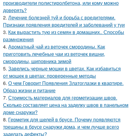
производители полистиролбетона, или кому можно
доверять?
2.
Лечение болезней туй и борьба с вредителями.
Признаки появления вредителей и заболеваний у туи
3.
Как вырастить тую из семян в домашних.. Способы
размножения
4.
Ароматный чай из веточек смородины. Как
приготовить лечебные чаи из веточек вишни,
смородины, шиповника зимой
5.
Завелись черные мошки в цветах. Как избавиться
от мошек в цветах: проверенные методы
6.
О чем Говорит Появления Златоглазки в квартире.
Образ жизни и питание
7.
Стоимость материалов для герметизации швов.
Сколько составляет цена на заделку швов в панельном
доме снаружи?
8.
Герметик для щелей в брусе. Почему появляются
трещины в брусе снаружи дома, и чем лучше всего
заделать дефекты?