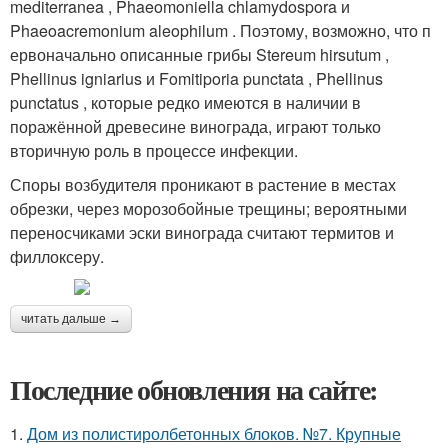
mediterranea , Phaeomoniella chlamydospora и
Phaeoacremonium aleophilum . Поэтому, возможно, что п
ервоначально описанные грибы Stereum hirsutum ,
Phellinus igniarius и Fomitiporia punctata , Phellinus
punctatus , которые редко имеются в наличии в
поражённой древесине винограда, играют только
вторичную роль в процессе инфекции.
Споры возбудителя проникают в растение в местах
обрезки, через морозобойные трещины; вероятными
переносчиками эски винограда считают термитов и
филлоксеру.
читать дальше →
Последние обновления на сайте:
1.
Дом из полистиролбетонных блоков. №7. Крупные