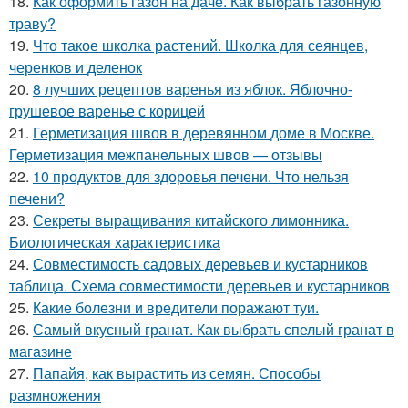
18.
Как оформить газон на даче. Как выбрать газонную
траву?
19.
Что такое школка растений. Школка для сеянцев,
черенков и деленок
20.
8 лучших рецептов варенья из яблок. Яблочно-
грушевое варенье с корицей
21.
Герметизация швов в деревянном доме в Москве.
Герметизация межпанельных швов — отзывы
22.
10 продуктов для здоровья печени. Что нельзя
печени?
23.
Секреты выращивания китайского лимонника.
Биологическая характеристика
24.
Совместимость садовых деревьев и кустарников
таблица. Схема совместимости деревьев и кустарников
25.
Какие болезни и вредители поражают туи.
26.
Самый вкусный гранат. Как выбрать спелый гранат в
магазине
27.
Папайя, как вырастить из семян. Способы
размножения