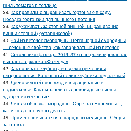
гниль томатов в теплице
38.
Как правильно выращивать гортензию в саду.
Посадка гортензии для пышного цветения
39.
Как ухаживать за степной вишней. Выращивание
вишни степной (кустарниковой)
40.
Чай из веточек смородины. Ветки черной смородины
— лечебные свойства, как заваривать чай из веточек
41.
Сокольники фазенда 2019. 37-я специализированная
выставка-ярмарка «Фазенда»
42.
Как поливать клубнику во время цветения и
плодоношения. Капельный полив клубники под пленкой
43.
Древовидный пион уход и выращивание в
подмосковье. Как выращивать древовидные пионы:
удобрения и укрытие
44.
Летняя обрезка смородины. Обрезка смородины –,
как и когда это нужно делать
45.
Применение иван чая в народной медицине. Сбор и
заготовка