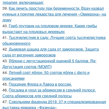
терапия, включающая:
39.
Как лечить простуду при беременности. Врач назвал
нужные к покупке лекарства для лечения «Омикрона» на
дому
40.
Гриб-трутовик на плодовом дереве. Какие грибы
вырастают на плодовых деревьях
41.
Тысячелистник в саду. Лучшие сорта тысячелистника
обыкновенного
42.
Дымовая шашка для сада от заморозков. Защита
сада от весенних заморозков
43.
Яблони с дегустационной оценкой 5 баллов. Re:
Дегустация сортов (МОИП)
44.
Летний сорт яблон. 50 сортов яблок с фото и
описаниями
45.
Праздник Флора и Лавра в россии.
46.
Посадка и уход за абрикосом в средней полосе.
Сорта абрикосов для средней полосы
47.
Сокольники фазенда 2019. 37-я специализированная
выставка-ярмарка «Фазенда»