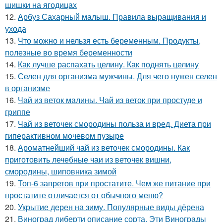
шишки на ягодицах
12.
Арбуз Сахарный малыш. Правила выращивания и
ухода
13.
Что можно и нельзя есть беременным. Продукты,
полезные во время беременности
14.
Как лучше распахать целину. Как поднять целину
15.
Селен для организма мужчины. Для чего нужен селен
в организме
16.
Чай из веток малины. Чай из веток при простуде и
гриппе
17.
Чай из веточек смородины польза и вред. Диета при
гиперактивном мочевом пузыре
18.
Ароматнейший чай из веточек смородины. Как
приготовить лечебные чаи из веточек вишни,
смородины, шиповника зимой
19.
Топ-6 запретов при простатите. Чем же питание при
простатите отличается от обычного меню?
20.
Укрытие дерен на зиму. Популярные виды дёрена
21.
Виноград либерти описание сорта. Эти Винограды