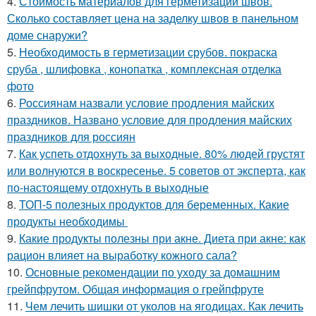
4.
Стоимость материалов для герметизации швов.
Сколько составляет цена на заделку швов в панельном
доме снаружи?
5.
Необходимость в герметизации срубов. покраска
сруба , шлифовка , конопатка , комплексная отделка
фото
6.
Россиянам назвали условие продления майских
праздников. Названо условие для продления майских
праздников для россиян
7.
Как успеть отдохнуть за выходные. 80% людей грустят
или волнуются в воскресенье. 5 советов от эксперта, как
по-настоящему отдохнуть в выходные
8.
ТОП-5 полезных продуктов для беременных. Какие
продукты необходимы
9.
Какие продукты полезны при акне. Диета при акне: как
рацион влияет на выработку кожного сала?
10.
Основные рекомендации по уходу за домашним
грейпфрутом. Общая информация о грейпфруте
11.
Чем лечить шишки от уколов на ягодицах. Как лечить