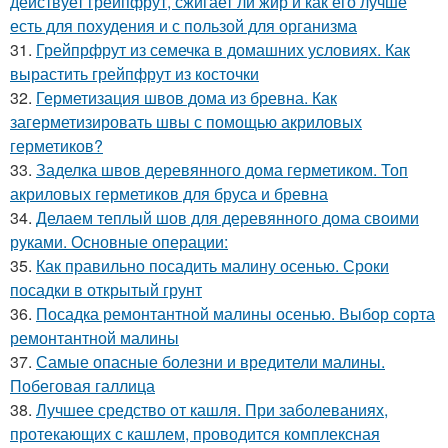
действует грейпфрут, сжигает ли жир и как его лучше
есть для похудения и с пользой для организма
31.
Грейпрфрут из семечка в домашних условиях. Как
вырастить грейпфрут из косточки
32.
Герметизация швов дома из бревна. Как
загерметизировать швы с помощью акриловых
герметиков?
33.
Заделка швов деревянного дома герметиком. Топ
акриловых герметиков для бруса и бревна
34.
Делаем теплый шов для деревянного дома своими
руками. Основные операции:
35.
Как правильно посадить малину осенью. Сроки
посадки в открытый грунт
36.
Посадка ремонтантной малины осенью. Выбор сорта
ремонтантной малины
37.
Самые опасные болезни и вредители малины.
Побеговая галлица
38.
Лучшее средство от кашля. При заболеваниях,
протекающих с кашлем, проводится комплексная