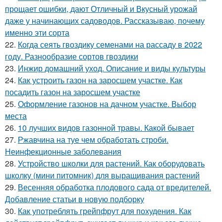
прощает ошибки, дают Отличный и Вкусный урожай
даже у начинающих садоводов. Рассказываю, почему
именно эти сорта
22.
Когда сеять гвоздику семенами на рассаду в 2022
году. Разнообразие сортов гвоздики
23.
Инжир домашний уход. Описание и виды культуры
24.
Как устроить газон на заросшем участке. Как
посадить газон на заросшем участке
25.
Оформление газонов на дачном участке. Выбор
места
26.
10 лучших видов газонной травы. Какой бывает
27.
Ржавчина на туе чем обработать строби.
Неинфекционные заболевания
28.
Устройство школки для растений. Как оборудовать
школку (мини питомник) для выращивания растений
29.
Весенняя обработка плодового сада от вредителей.
Добавление статьи в новую подборку
30.
Как употреблять грейпфрут для похудения. Как