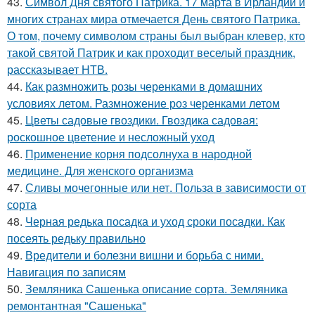
43.
Символ Дня святого Патрика. 17 марта в Ирландии и
многих странах мира отмечается День святого Патрика.
О том, почему символом страны был выбран клевер, кто
такой святой Патрик и как проходит веселый праздник,
рассказывает НТВ.
44.
Как размножить розы черенками в домашних
условиях летом. Размножение роз черенками летом
45.
Цветы садовые гвоздики. Гвоздика садовая:
роскошное цветение и несложный уход
46.
Применение корня подсолнуха в народной
медицине. Для женского организма
47.
Сливы мочегонные или нет. Польза в зависимости от
сорта
48.
Черная редька посадка и уход сроки посадки. Как
посеять редьку правильно
49.
Вредители и болезни вишни и борьба с ними.
Навигация по записям
50.
Земляника Сашенька описание сорта. Земляника
ремонтантная "Сашенька"