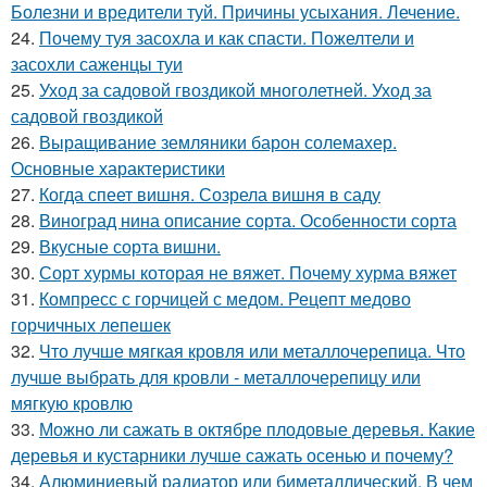
Болезни и вредители туй. Причины усыхания. Лечение.
24.
Почему туя засохла и как спасти. Пожелтели и
засохли саженцы туи
25.
Уход за садовой гвоздикой многолетней. Уход за
садовой гвоздикой
26.
Выращивание земляники барон солемахер.
Основные характеристики
27.
Когда спеет вишня. Созрела вишня в саду
28.
Виноград нина описание сорта. Особенности сорта
29.
Вкусные сорта вишни.
30.
Сорт хурмы которая не вяжет. Почему хурма вяжет
31.
Компресс с горчицей с медом. Рецепт медово
горчичных лепешек
32.
Что лучше мягкая кровля или металлочерепица. Что
лучше выбрать для кровли - металлочерепицу или
мягкую кровлю
33.
Можно ли сажать в октябре плодовые деревья. Какие
деревья и кустарники лучше сажать осенью и почему?
34.
Алюминиевый радиатор или биметаллический. В чем