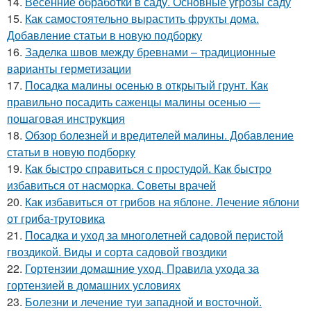
14.
Весенние обработки в саду. Основные угрозы саду
15.
Как самостоятельно вырастить фрукты дома.
Добавление статьи в новую подборку
16.
Заделка швов между бревнами – традиционные
варианты герметизации
17.
Посадка малины осенью в открытый грунт. Как
правильно посадить саженцы малины осенью —
пошаговая инструкция
18.
Обзор болезней и вредителей малины. Добавление
статьи в новую подборку
19.
Как быстро справиться с простудой. Как быстро
избавиться от насморка. Советы врачей
20.
Как избавиться от грибов на яблоне. Лечение яблони
от гриба-трутовика
21.
Посадка и уход за многолетней садовой перистой
гвоздикой. Виды и сорта садовой гвоздики
22.
Гортензии домашние уход. Правила ухода за
гортензией в домашних условиях
23.
Болезни и лечение туи западной и восточной.