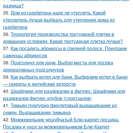
разница?
35.
Дом из газобетона надо ли утеплять. Какой
утеплитель лучше выбрать для утепления дома из
газобетона
36.
Технология производства тротуарной плитки в
домашних условиях. Какая тротуарная плитка лучше?
37.
Как посадить абрикосы в средней полосе. Покупаем
саженцы абрикосов
38.
Подсолнух для дачи. Выбор места для посева
декоративных подсолнухов
39.
Как выбрать котел для бани. Выбираем котел в баню
— секреты и житейские хитрости
40.
Шкафчики для раздевалки в фитнес. Шкафчики для
раздевалок фитнес клубов (спортзалов)
41.
Тимьян пурпурно фиолетовый выращивание из
семян. Выращивание тимьяна
42.
Можжевельник чешуйчатый Блю-карпет посадка.
Посадка и уход за можжевельником Блю Карпет