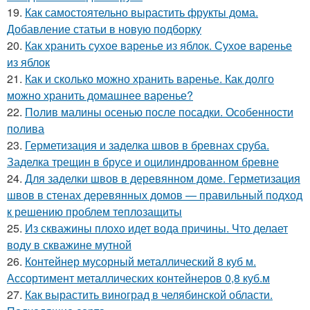
19.
Как самостоятельно вырастить фрукты дома.
Добавление статьи в новую подборку
20.
Как хранить сухое варенье из яблок. Сухое варенье
из яблок
21.
Как и сколько можно хранить варенье. Как долго
можно хранить домашнее варенье?
22.
Полив малины осенью после посадки. Особенности
полива
23.
Герметизация и заделка швов в бревнах сруба.
Заделка трещин в брусе и оцилиндрованном бревне
24.
Для заделки швов в деревянном доме. Герметизация
швов в стенах деревянных домов — правильный подход
к решению проблем теплозащиты
25.
Из скважины плохо идет вода причины. Что делает
воду в скважине мутной
26.
Контейнер мусорный металлический 8 куб м.
Ассортимент металлических контейнеров 0,8 куб.м
27.
Как вырастить виноград в челябинской области.