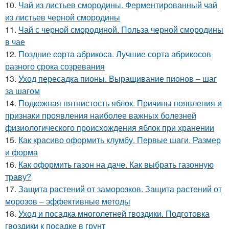
10.
Чай из листьев смородины. Ферментированный чай
из листьев черной смородины
11.
Чай с черной смородиной. Польза черной смородины
в чае
12.
Поздние сорта абрикоса. Лучшие сорта абрикосов
разного срока созревания
13.
Уход пересадка пионы. Выращивание пионов – шаг
за шагом
14.
Подкожная пятнистость яблок. Причины появления и
признаки проявления наиболее важных болезней
физиологического происхождения яблок при хранении
15.
Как красиво оформить клумбу. Первые шаги. Размер
и форма
16.
Как оформить газон на даче. Как выбрать газонную
траву?
17.
Защита растений от заморозков. Защита растений от
морозов – эффективные методы
18.
Уход и посадка многолетней гвоздики. Подготовка
гвоздики к посадке в грунт