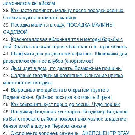
лимонником китайским
38.
Как часто поливать малину после посадки осенью.
Сколько нужно поливать малину
39.
Посадка малины в саду. ПОСАДКА МАЛИНЫ
САДОВОЙ
40.
Красногалловая яблонная тля и методы борьбы с
ней. Красногалловая серая яблонная тля - враг яблонь
41.
Шкафчики для раздевалки в фитнес. Шкафчики для
раздевалок фитнес клубов (спортзалов)
42.
Дым идет в дом, что делать. Возможные причины
43.
Садовые гвоздики многолетние. Описание цветка
многолетняя гвоздика
44.
Выращивание дайкона в открытом грунте в
Подмосковье. Дайкон: посадка в открытый грунт
45.
Как сохранить куст перца до весны. Чудо-перчик
46.
Владимир Богданов хускварна. Владимир Богданов
из Вытегорского района покажет виртуозное владение
бензопилой в шоу на Первом канале
47.
Экспоцентр воронеж саженцы. ЭКСПОЦЕНТР ВГАУ