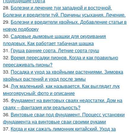
Подходящие сорта
28.
Болезни и лечение туи западной и восточной.
Болезни и вредители туй. Причины усыхания. Лечение.
29.
Болезни и вредители хвойных. Добавление статьи в
новую подборку
30.
Садовые дымовые шашки для окуривания
плодовых. Как работает табачная шашка
31.
Груша ранние сорта. Летние сорта груш
32.
Время пересадки пионов. Когда и как правильно
пересаживать пионы?
33.
Посадка и уход за хвойными растениями. Зимовка
хвойных растений и уход после зимы
34.
Лук маленький, как называется. Как выглядит лук
многоярусный: фото и описание
35.
Фундамент на винтовых сваях недостатки. Дом на
сваях – фантазия или реальность?
36.
Винтовые сваи под фундамент. Процесс установки
фундамента на винтовые сваи своими руками
37.
Когда и как сажать лимонник китайский. Уход за