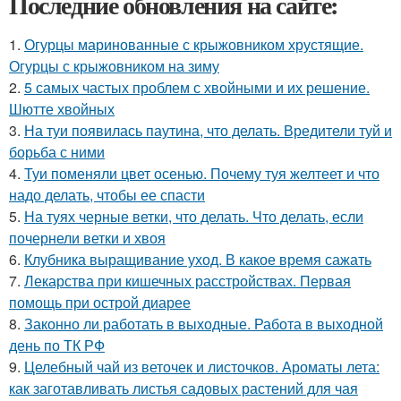
Последние обновления на сайте:
1.
Огурцы маринованные с крыжовником хрустящие.
Огурцы с крыжовником на зиму
2.
5 самых частых проблем с хвойными и их решение.
Шютте хвойных
3.
На туи появилась паутина, что делать. Вредители туй и
борьба с ними
4.
Туи поменяли цвет осенью. Почему туя желтеет и что
надо делать, чтобы ее спасти
5.
На туях черные ветки, что делать. Что делать, если
почернели ветки и хвоя
6.
Клубника выращивание уход. В какое время сажать
7.
Лекарства при кишечных расстройствах. Первая
помощь при острой диарее
8.
Законно ли работать в выходные. Работа в выходной
день по ТК РФ
9.
Целебный чай из веточек и листочков. Ароматы лета:
как заготавливать листья садовых растений для чая