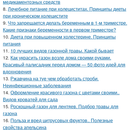
медикаментозных средств
8.
Лечебное питание при холециститах. Принципы диеты
при хроническом холецистите
9.
Что запрещается делать беременным в 1-м триместре.
Какие признаки беременности в первом триместре?
10.
Диета при повышенном холестерине. Принципы
питания
11.
10 лучших видов газонной травы. Какой бывает
12.
Как украсить газон возле дома своими руками.
Красивый палисадник перед домом — 50 фото идей для
вдохновения
13.
Ржавчина на туе чем обработать строби.
Неинфекционные заболевания
14.
Оформление красивого газона с цветами своими..
Видов кроватей для сада
15.
Роскошный газон для лентяев. Подбор травы для
газона
16.
Польза и вред цитрусовых фруктов.. Полезные
свойства апельсина