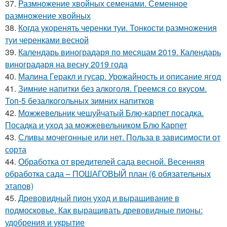
37.
Размножение хвойных семенами. Семенное
размножение хвойных
38.
Когда укоренять черенки туи. Тонкости размножения
туи черенками весной
39.
Календарь виноградаря по месяцам 2019. Календарь
виноградаря на весну 2019 года
40.
Малина Геракл и гусар. Урожайность и описание ягод
41.
Зимние напитки без алкоголя. Греемся со вкусом.
Топ-5 безалкогольных зимних напитков
42.
Можжевельник чешуйчатый Блю-карпет посадка.
Посадка и уход за можжевельником Блю Карпет
43.
Сливы мочегонные или нет. Польза в зависимости от
сорта
44.
Обработка от вредителей сада весной. Весенняя
обработка сада – ПОШАГОВЫЙ план (6 обязательных
этапов)
45.
Древовидный пион уход и выращивание в
подмосковье. Как выращивать древовидные пионы:
удобрения и укрытие