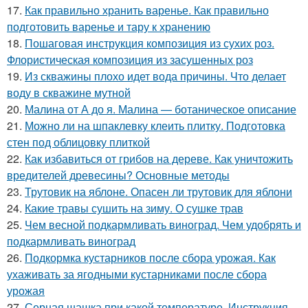
17.
Как правильно хранить варенье. Как правильно
подготовить варенье и тару к хранению
18.
Пошаговая инструкция композиция из сухих роз.
Флористическая композиция из засушенных роз
19.
Из скважины плохо идет вода причины. Что делает
воду в скважине мутной
20.
Малина от А до я. Малина — ботаническое описание
21.
Можно ли на шпаклевку клеить плитку. Подготовка
стен под облицовку плиткой
22.
Как избавиться от грибов на дереве. Как уничтожить
вредителей древесины? Основные методы
23.
Трутовик на яблоне. Опасен ли трутовик для яблони
24.
Какие травы сушить на зиму. О сушке трав
25.
Чем весной подкармливать виноград. Чем удобрять и
подкармливать виноград
26.
Подкормка кустарников после сбора урожая. Как
ухаживать за ягодными кустарниками после сбора
урожая
27.
Серная шашка при какой температуре. Инструкция