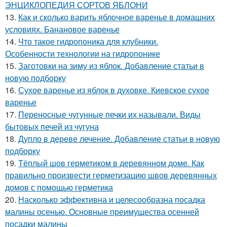
ЭНЦИКЛОПЕДИЯ СОРТОВ ЯБЛОНИ
13.
Как и сколько варить яблочное варенье в домашних
условиях. Банановое варенье
14.
Что такое гидропоника для клубники.
Особенности технологии на гидропонике
15.
Заготовки на зиму из яблок. Добавление статьи в
новую подборку
16.
Сухое варенье из яблок в духовке. Киевское сухое
варенье
17.
Переносные чугунные печки их называли. Виды
бытовых печей из чугуна
18.
Дупло в дереве лечение. Добавление статьи в новую
подборку
19.
Тёплый шов герметиком в деревянном доме. Как
правильно произвести герметизацию швов деревянных
домов с помощью герметика
20.
Насколько эффективна и целесообразна посадка
малины осенью. Основные преимущества осенней
посадки малины