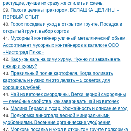
растущие, лучше их сразу же спилить и сжечь.
39.
Пахота целины трактором. ВСПАШКА ЦЕЛИНЫ –
ПЕРВЫЙ ОПЫТ
40.
Горох посадка и уход в открытом грунте. Посадка в
открытый грунт, выбор сортов
41.
Мусорный контейнер уличный металлический объем.
Ассортимент мусорных контейнеров в каталоге ООО
«Чистоград Плюс»
42.
Как укрывать на зиму хурму. Нужно ли закапывать
инжир и хурму?
43.
Правильный полив картофеля. Когда поливать
картофель и нужно ли это делать – 5 советов для
хороших клубней
44.
Чай из веточек смородины. Ветки черной смородины
— лечебные свойства, как заваривать чай из веточек
45.
Малина Геракл и гусар. Урожайность и описание ягод
46.
Подкормка винограда весной минеральными
удобрениями. Весенние органические удобрения
47.
Морковь посадка и уход в открытом грунте подкормка