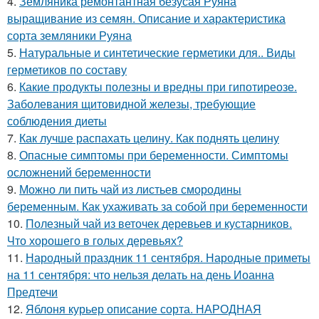
4.
Земляника ремонтантная безусая Руяна
выращивание из семян. Описание и характеристика
сорта земляники Руяна
5.
Натуральные и синтетические герметики для.. Виды
герметиков по составу
6.
Какие продукты полезны и вредны при гипотиреозе.
Заболевания щитовидной железы, требующие
соблюдения диеты
7.
Как лучше распахать целину. Как поднять целину
8.
Опасные симптомы при беременности. Симптомы
осложнений беременности
9.
Можно ли пить чай из листьев смородины
беременным. Как ухаживать за собой при беременности
10.
Полезный чай из веточек деревьев и кустарников.
Что хорошего в голых деревьях?
11.
Народный праздник 11 сентября. Народные приметы
на 11 сентября: что нельзя делать на день Иоанна
Предтечи
12.
Яблоня курьер описание сорта. НАРОДНАЯ