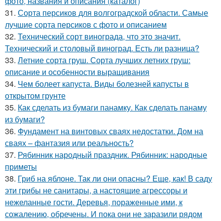
фото, названия и описания (каталог)
31.
Сорта персиков для волгоградской области. Самые
лучшие сорта персиков с фото и описанием
32.
Технический сорт винограда, что это значит.
Технический и столовый виноград. Есть ли разница?
33.
Летние сорта груш. Сорта лучших летних груш:
описание и особенности выращивания
34.
Чем болеет капуста. Виды болезней капусты в
открытом грунте
35.
Как сделать из бумаги панамку. Как сделать панаму
из бумаги?
36.
Фундамент на винтовых сваях недостатки. Дом на
сваях – фантазия или реальность?
37.
Рябинник народный праздник. Рябинник: народные
приметы
38.
Гриб на яблоне. Так ли они опасны? Еще, как! В саду
эти грибы не санитары, а настоящие агрессоры и
нежеланные гости. Деревья, пораженные ими, к
сожалению, обречены. И пока они не заразили рядом