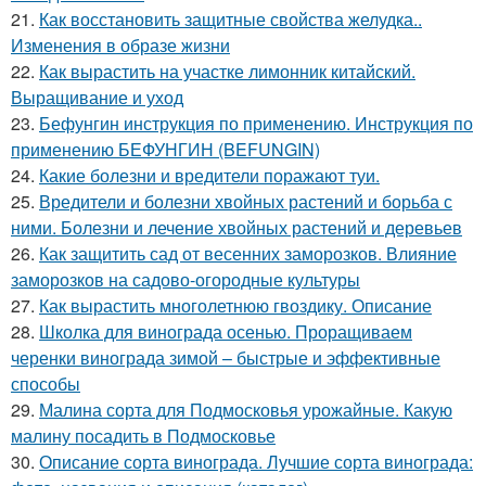
21.
Как восстановить защитные свойства желудка..
Изменения в образе жизни
22.
Как вырастить на участке лимонник китайский.
Выращивание и уход
23.
Бефунгин инструкция по применению. Инструкция по
применению БЕФУНГИН (BEFUNGIN)
24.
Какие болезни и вредители поражают туи.
25.
Вредители и болезни хвойных растений и борьба с
ними. Болезни и лечение хвойных растений и деревьев
26.
Как защитить сад от весенних заморозков. Влияние
заморозков на садово-огородные культуры
27.
Как вырастить многолетнюю гвоздику. Описание
28.
Школка для винограда осенью. Проращиваем
черенки винограда зимой – быстрые и эффективные
способы
29.
Малина сорта для Подмосковья урожайные. Какую
малину посадить в Подмосковье
30.
Описание сорта винограда. Лучшие сорта винограда: