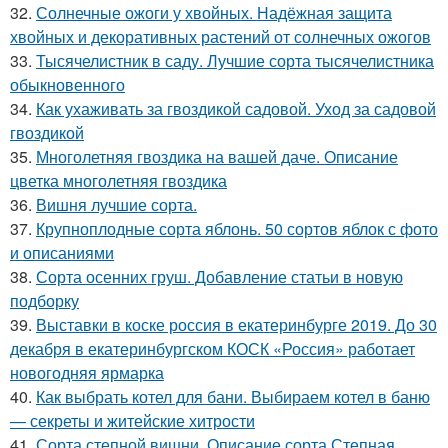
32.
Солнечные ожоги у хвойных. Надёжная защита
хвойных и декоративных растений от солнечных ожогов
33.
Тысячелистник в саду. Лучшие сорта тысячелистника
обыкновенного
34.
Как ухаживать за гвоздикой садовой. Уход за садовой
гвоздикой
35.
Многолетняя гвоздика на вашей даче. Описание
цветка многолетняя гвоздика
36.
Вишня лучшие сорта.
37.
Крупноплодные сорта яблонь. 50 сортов яблок с фото
и описаниями
38.
Сорта осенних груш. Добавление статьи в новую
подборку
39.
Выставки в коске россия в екатеринбурге 2019. До 30
декабря в екатеринбургском КОСК «Россия» работает
новогодняя ярмарка
40.
Как выбрать котел для бани. Выбираем котел в баню
— секреты и житейские хитрости
41.
Сорта степной вишни. Описание сорта Степная