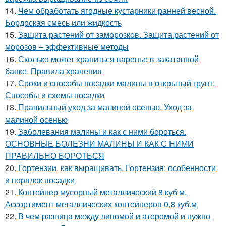
14.
Чем обработать ягодные кустарники ранней весной.
Бордоская смесь или жидкость
15.
Защита растений от заморозков. Защита растений от
морозов – эффективные методы
16.
Сколько может храниться варенье в закатанной
банке. Правила хранения
17.
Сроки и способы посадки малины в открытый грунт.
Способы и схемы посадки
18.
Правильный уход за малиной осенью. Уход за
малиной осенью
19.
Заболевания малины и как с ними бороться.
ОСНОВНЫЕ БОЛЕЗНИ МАЛИНЫ И КАК С НИМИ
ПРАВИЛЬНО БОРОТЬСЯ
20.
Гортензии, как выращивать. Гортензия: особенности
и порядок посадки
21.
Контейнер мусорный металлический 8 куб м.
Ассортимент металлических контейнеров 0,8 куб.м
22.
В чем разница между липомой и атеромой и нужно