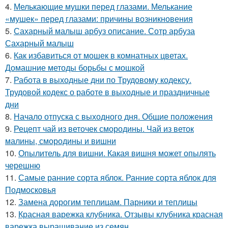
4.
Мелькающие мушки перед глазами. Мелькание
«мушек» перед глазами: причины возникновения
5.
Сахарный малыш арбуз описание. Сотр арбуза
Сахарный малыш
6.
Как избавиться от мошек в комнатных цветах.
Домашние методы борьбы с мошкой
7.
Работа в выходные дни по Трудовому кодексу.
Трудовой кодекс о работе в выходные и праздничные
дни
8.
Начало отпуска с выходного дня. Общие положения
9.
Рецепт чай из веточек смородины. Чай из веток
малины, смородины и вишни
10.
Опылитель для вишни. Какая вишня может опылять
черешню
11.
Самые ранние сорта яблок. Ранние сорта яблок для
Подмосковья
12.
Замена дорогим теплицам. Парники и теплицы
13.
Красная варежка клубника. Отзывы клубника красная
варежка выращивание из семян