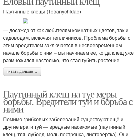
Еловый паутинный клещ
Паутинные клещи (Tetranychidae)
— досаждают как любителям комнатных цветов, так и
садоводам, включая тепличников. Проблема борьбы с
этим вредителем заключается в несвоевременном
начале борьбы с ним – мы начинаем её, когда клещ уже
размножился настолько, что стал губить растение.
читать дальше →
Паутинный клещ на туе меры
борьбы. Вредители туй и борьба с
ними
Помимо грибковых заболеваний существуют ещё и
другие враги туй — вредные насекомые (паутинный
клещ, тля, лубоед, моль-пестрянка, листовёртка). Они