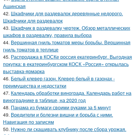
Ашинская
42.
Шкафчики для раздевалок деревянные недорого.
Шкафчики для раздевалок
43.
Шкафчик в раздевалку чертеж. Обзор металлических
шкафов в раздевалку, правила выбора
44.
Вершинная гниль томатов меры борьбы. Вершинная
гниль томатов в теплице
45.
Распродажа в КОСКе россия екатеринбург. Выгодная
покупка: в екатеринбургском КОСК «Россия» открылась
выставка-ярмарка
46.
Белый клевер газон. Клевер белый в газонах -
преимущества и недостатки
47.
Календарь обработки винограда. Календарь работ на
винограднике в таблице, на 2020 год
48.
Панама из бумаги своими руками за 5 минут
49.
Вредители и болезни вишни и борьба с ними.
Навигация по записям
50.
Нужно ли скашивать клубнику после сбора урожая.