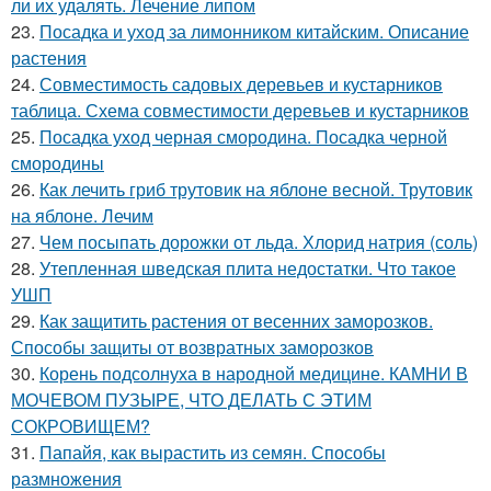
ли их удалять. Лечение липом
23.
Посадка и уход за лимонником китайским. Описание
растения
24.
Совместимость садовых деревьев и кустарников
таблица. Схема совместимости деревьев и кустарников
25.
Посадка уход черная смородина. Посадка черной
смородины
26.
Как лечить гриб трутовик на яблоне весной. Трутовик
на яблоне. Лечим
27.
Чем посыпать дорожки от льда. Хлорид натрия (соль)
28.
Утепленная шведская плита недостатки. Что такое
УШП
29.
Как защитить растения от весенних заморозков.
Способы защиты от возвратных заморозков
30.
Корень подсолнуха в народной медицине. КАМНИ В
МОЧЕВОМ ПУЗЫРЕ, ЧТО ДЕЛАТЬ С ЭТИМ
СОКРОВИЩЕМ?
31.
Папайя, как вырастить из семян. Способы
размножения