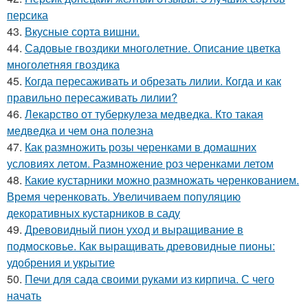
персика
43.
Вкусные сорта вишни.
44.
Садовые гвоздики многолетние. Описание цветка
многолетняя гвоздика
45.
Когда пересаживать и обрезать лилии. Когда и как
правильно пересаживать лилии?
46.
Лекарство от туберкулеза медведка. Кто такая
медведка и чем она полезна
47.
Как размножить розы черенками в домашних
условиях летом. Размножение роз черенками летом
48.
Какие кустарники можно размножать черенкованием.
Время черенковать. Увеличиваем популяцию
декоративных кустарников в саду
49.
Древовидный пион уход и выращивание в
подмосковье. Как выращивать древовидные пионы:
удобрения и укрытие
50.
Печи для сада своими руками из кирпича. С чего
начать