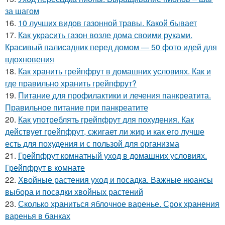
за шагом
16.
10 лучших видов газонной травы. Какой бывает
17.
Как украсить газон возле дома своими руками.
Красивый палисадник перед домом — 50 фото идей для
вдохновения
18.
Как хранить грейпфрут в домашних условиях. Как и
где правильно хранить грейпфрут?
19.
Питание для профилактики и лечения панкреатита.
Правильное питание при панкреатите
20.
Как употреблять грейпфрут для похудения. Как
действует грейпфрут, сжигает ли жир и как его лучше
есть для похудения и с пользой для организма
21.
Грейпфрут комнатный уход в домашних условиях.
Грейпфрут в комнате
22.
Хвойные растения уход и посадка. Важные нюансы
выбора и посадки хвойных растений
23.
Сколько храниться яблочное варенье. Срок хранения
варенья в банках