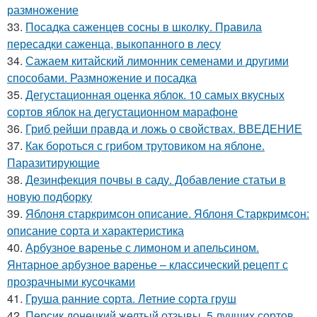
размножение
33.
Посадка саженцев сосны в школку. Правила
пересадки саженца, выкопанного в лесу
34.
Сажаем китайский лимонник семенами и другими
способами. Размножение и посадка
35.
Дегустационная оценка яблок. 10 самых вкусных
сортов яблок на дегустационном марафоне
36.
Гриб рейши правда и ложь о свойствах. ВВЕДЕНИЕ
37.
Как бороться с грибом трутовиком на яблоне.
Паразитирующие
38.
Дезинфекция почвы в саду. Добавление статьи в
новую подборку
39.
Яблоня старкримсон описание. Яблоня Старкримсон:
описание сорта и характеристика
40.
Арбузное варенье с лимоном и апельсином.
Янтарное арбузное варенье – классический рецепт с
прозрачными кусочками
41.
Груша ранние сорта. Летние сорта груш
42.
Персик донецкий желтый отзывы. 5 лучших сортов