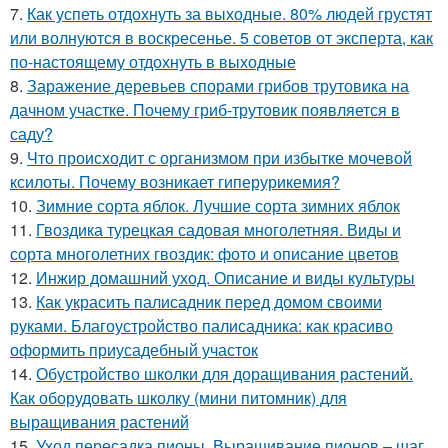
7.
Как успеть отдохнуть за выходные. 80% людей грустят
или волнуются в воскресенье. 5 советов от эксперта, как
по-настоящему отдохнуть в выходные
8.
Заражение деревьев спорами грибов трутовика на
дачном участке. Почему гриб-трутовик появляется в
саду?
9.
Что происходит с организмом при избытке мочевой
ксилоты. Почему возникает гиперурикемия?
10.
Зимние сорта яблок. Лучшие сорта зимних яблок
11.
Гвоздика турецкая садовая многолетняя. Виды и
сорта многолетних гвоздик: фото и описание цветов
12.
Инжир домашний уход. Описание и виды культуры
13.
Как украсить палисадник перед домом своими
руками. Благоустройство палисадника: как красиво
оформить приусадебный участок
14.
Обустройство школки для доращивания растений.
Как оборудовать школку (мини питомник) для
выращивания растений
15.
Уход пересадка пионы. Выращивание пионов – шаг