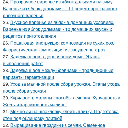
24.
Прозрачное варенье из яблок дольками на зиму.
Варенье из яблок дольками — 11 рецепт прозрачного
яблочного варенья
25.
Вкусное варенье из яблок в домашних условиях.
Варенье из яблок дольками - 10 домашних вкусных
рецептов приготовления
26.
Пошаговая инструкция композиция из сухих роз.
Флористическая композиция из засушенных роз
27.
Заделка швов в деревянном доме. Этапы
выполнения работ
28.
Заделка швов между бревнами – традиционные
варианты герметизации
29.
Уход за малиной после сбора урожая. Этапы ухода
после сбора урожая
30.
Курчавость малины способы лечения. Курчавость и
Желтая карликовость малины
31.
Можно ли на шпаклевку клеить плитку. Подготовка
стен под облицовку плиткой
32.
Выращивание гвоздики из семян. Семенное