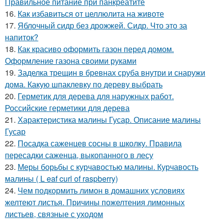
Правильное питание при панкреатите
16.
Как избавиться от целлюлита на животе
17.
Яблочный сидр без дрожжей. Сидр. Что это за
напиток?
18.
Как красиво оформить газон перед домом.
Оформление газона своими руками
19.
Заделка трещин в бревнах сруба внутри и снаружи
дома. Какую шпаклевку по дереву выбрать
20.
Герметик для дерева для наружных работ.
Российские герметики для дерева
21.
Характеристика малины Гусар. Описание малины
Гусар
22.
Посадка саженцев сосны в школку. Правила
пересадки саженца, выкопанного в лесу
23.
Меры борьбы с курчавостью малины. Курчавость
малины ( L eaf curl of raspberry)
24.
Чем подкормить лимон в домашних условиях
желтеют листья. Причины пожелтения лимонных
листьев, связные с уходом