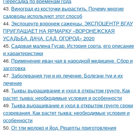
Пересадка по временам года
43.
Виноград из косточки вырастить. Почему многие
садоводы используют этот способ
44.
Экспоцентр воронеж саженцы. ЭКСПОЦЕНТР ВГАУ
ПРИГЛАШАЕТ НА ЯРМАРКУ «ВОРОНЕЖСКАЯ
УСАДЬБА. ДАЧА. САД. ОГОРОД» 2020
45.
Садовая малина Гусар. История сорта, его описание
и характеристики
46.
Применение иван чая в народной медицине. Сбор и
заготовка
47.
Заболевания туи и их лечение. Болезни туи и их
лечение
48.
Тыквы выращивание и уход в открытом грунте. Как
растет тыква: необходимые условия и особенности
49.
Тыква выращивание и уход в открытом грунте сроки
созревания. Как растет тыква: необходимые условия и
особенности
50.
От тли молоко и йод. Рецепты приготовления