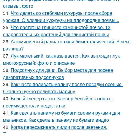
отзывы, фото
34.
Что делать со стеблями кукурузы после сбора
урожая. О влиянии кукурузы на плодородие почвы...
35.
Что растет на глинисто каменистой почве. 12
очаровательных растений для глинистой почвы
36.
Алюминиевый радиатор или биметаллический. В чем
разница?
37.
Лук маленький, как называется. Как выглядит лук
многоярусный: фото и описание
38.
Подсолнух для дачи. Выбор места для посева
декоративных подсолнухов
39.
Как часто поливать малину после посадки осенью.
Сколько нужно поливать малину
40.
Белый клевер газон. Клевер белый в газонах -
преимущества и недостатки
41.
Как сделать панаму из бумаги своими руками для
мальчиков. Как сделать панаму из бумаги видео
42.
Когда пересаживать лилии после цветения.