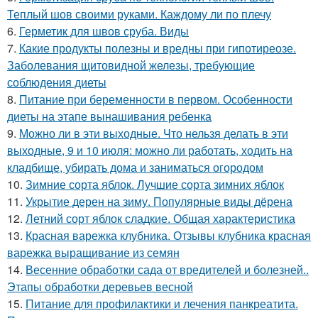
Теплый шов своими руками. Каждому ли по плечу
6.
Герметик для швов сруба. Виды
7.
Какие продукты полезны и вредны при гипотиреозе.
Заболевания щитовидной железы, требующие
соблюдения диеты
8.
Питание при беременности в первом. Особенности
диеты на этапе вынашивания ребенка
9.
Можно ли в эти выходные. Что нельзя делать в эти
выходные, 9 и 10 июля: можно ли работать, ходить на
кладбище, убирать дома и заниматься огородом
10.
Зимние сорта яблок. Лучшие сорта зимних яблок
11.
Укрытие дерен на зиму. Популярные виды дёрена
12.
Летний сорт яблок сладкие. Общая характеристика
13.
Красная варежка клубника. Отзывы клубника красная
варежка выращивание из семян
14.
Весенние обработки сада от вредителей и болезней..
Этапы обработки деревьев весной
15.
Питание для профилактики и лечения панкреатита.