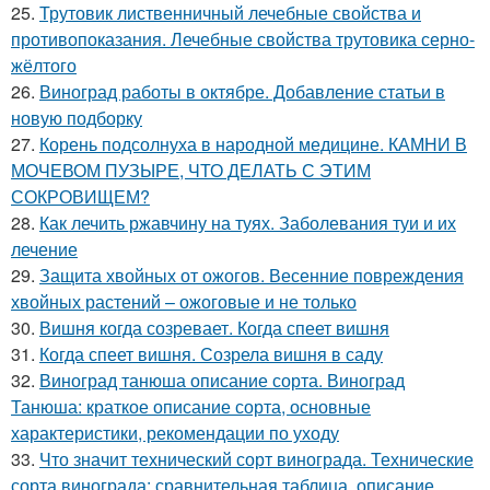
25.
Трутовик лиственничный лечебные свойства и
противопоказания. Лечебные свойства трутовика серно-
жёлтого
26.
Виноград работы в октябре. Добавление статьи в
новую подборку
27.
Корень подсолнуха в народной медицине. КАМНИ В
МОЧЕВОМ ПУЗЫРЕ, ЧТО ДЕЛАТЬ С ЭТИМ
СОКРОВИЩЕМ?
28.
Как лечить ржавчину на туях. Заболевания туи и их
лечение
29.
Защита хвойных от ожогов. Весенние повреждения
хвойных растений – ожоговые и не только
30.
Вишня когда созревает. Когда спеет вишня
31.
Когда спеет вишня. Созрела вишня в саду
32.
Виноград танюша описание сорта. Виноград
Танюша: краткое описание сорта, основные
характеристики, рекомендации по уходу
33.
Что значит технический сорт винограда. Технические
сорта винограда: сравнительная таблица, описание,