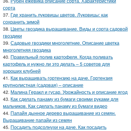
36.
Рубен ежевика описание сорта. Характеристики
сорта
37.
Где хранить луковицы цветов. Луковицы: как
сохранить зимой
38.
Цветы гвоздика выращивание. Виды и сорта садовой
гвоздики
39.
Садовые гвоздики многолетние. Описание цветка
многолетняя гвоздика
40.
Правильный полив картофеля. Когда поливать
картофель и нужно ли это делать – 5 советов для
хороших клубней
41.
Как выращивать гортензию на даче. Гортензия
крупнолистная (садовая) – описание
42.
Малина Геракл и гусар. Урожайность и описание ягод
43.
Как сделать панаму из бумаги своими руками для
мальчиков. Как сделать панаму из бумаги видео
44.
Папайя дынное дерево выращивание из семян.
Выращивание папайи из семян
45.
Посадить подсолнухи на даче. Как посадить