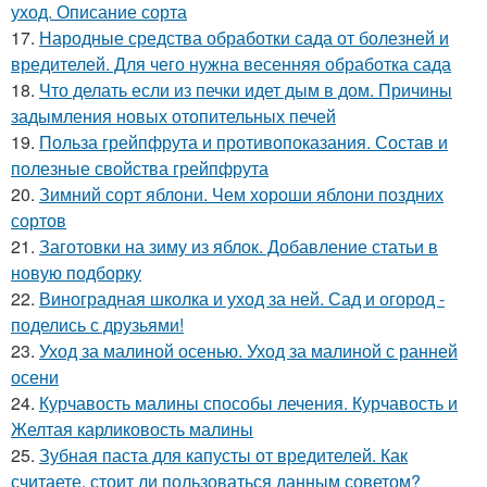
уход. Описание сорта
17.
Народные средства обработки сада от болезней и
вредителей. Для чего нужна весенняя обработка сада
18.
Что делать если из печки идет дым в дом. Причины
задымления новых отопительных печей
19.
Польза грейпфрута и противопоказания. Состав и
полезные свойства грейпфрута
20.
Зимний сорт яблони. Чем хороши яблони поздних
сортов
21.
Заготовки на зиму из яблок. Добавление статьи в
новую подборку
22.
Виноградная школка и уход за ней. Сад и огород -
поделись с друзьями!
23.
Уход за малиной осенью. Уход за малиной с ранней
осени
24.
Курчавость малины способы лечения. Курчавость и
Желтая карликовость малины
25.
Зубная паста для капусты от вредителей. Как
считаете, стоит ли пользоваться данным советом?