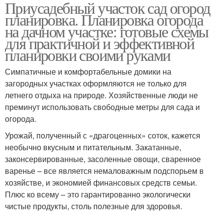
Приусадебный участок сад огород
Огород по сторонам
Огород на участке
планировка. Планировка огорода
на дачном участке: готовые схемы
для практичной и эффективной
планировки своими руками
Огород под посадки
Симпатичные и комфортабельные домики на
загородных участках оформляются не только для
летнего отдыха на природе. Хозяйственные люди не
преминут использовать свободные метры для сада и
огорода.
Урожай, полученный с «драгоценных» соток, кажется
необычно вкусным и питательным. Закатанные,
законсервированные, засоленные овощи, сваренное
варенье – все является немаловажным подспорьем в
хозяйстве, и экономией финансовых средств семьи.
Плюс ко всему – это гарантированно экологически
чистые продукты, столь полезные для здоровья.