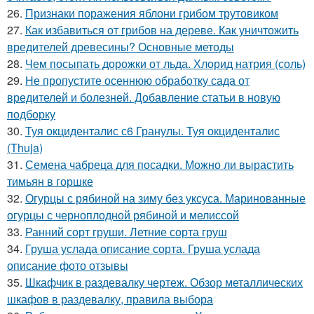
26.
Признаки поражения яблони грибом трутовиком
27.
Как избавиться от грибов на дереве. Как уничтожить
вредителей древесины? Основные методы
28.
Чем посыпать дорожки от льда. Хлорид натрия (соль)
29.
Не пропустите осеннюю обработку сада от
вредителей и болезней. Добавление статьи в новую
подборку
30.
Туя окциденталис с6 Гранулы. Туя окциденталис
(Thuja)
31.
Семена чабреца для посадки. Можно ли вырастить
тимьян в горшке
32.
Огурцы с рябиной на зиму без уксуса. Маринованные
огурцы с черноплодной рябиной и мелиссой
33.
Ранний сорт груши. Летние сорта груш
34.
Груша услада описание сорта. Груша услада
описание фото отзывы
35.
Шкафчик в раздевалку чертеж. Обзор металлических
шкафов в раздевалку, правила выбора