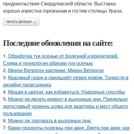
продовольствия Свердловской области. Выставка
хорошо известна горожанам и гостям столицы Урала.
читать дальше →
Последние обновления на сайте:
1.
Обработка туи осенью от болезней и вредителей.
Схема и технология обрезки туи осенью
2.
Мирон Ветрогон картинки. Мирон Ветрогон
3.
Красивый газон и ландшафт перед домом. Тонкости в
дизайне палисадника
4.
Мошки в цветах, как избавиться. Народные способы
5.
Можно ли делать ремонт в выходные дни. Предельно
допустимый уровень шума для квартиры и мест общего
пользования
6.
Можно ли торговать в выходные дни.
7.
Какие продукты полезны при акне. Диета при акне: как