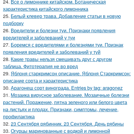
24.
Все о лимоннике китайском. Ботаническая
характеристика китайского лимонника
25.
Белый клевер трава. Добавление статьи в новую
подборку
26.
Вредители и болезни туи. Признаки появления
вредителей и заболеваний у туи
27.
Боремся с вредителями и болезнями туи. Признак
появления вредителей и заболеваний у туй
28.
Какие травы нельзя смешивать друг с другом
таблица. Фитотерапия не во вред
29.
Яблоня старкримсон описание. Яблоня Старкримсон:
описание сорта и характеристика
30.
Арагонеш сорт винограда. Entries by tag: aragonez
31.
Мозаика вирусное заболевание. Мозаичные болезни
растений. Поражение, пятна зеленого или белого цвета
на листьях и плодах. Признаки, симптомы, лечение,
профилактика
32.
23 Сентября рябинник. 23 Сентября. День рябины
33.
Огурцы маринованные с водкой и лимонной