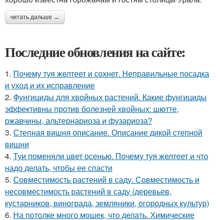
читать дальше →
Последние обновления на сайте:
1.
Почему туя желтеет и сохнет. Неправильные посадка
и уход и их исправление
2.
Фунгициды для хвойных растений. Какие фунгициды
эффективны против болезней хвойных: шютте,
ржавчины, альтернариоза и фузариоза?
3.
Степная вишня описание. Описание дикой степной
вишни
4.
Туи поменяли цвет осенью. Почему туя желтеет и что
надо делать, чтобы ее спасти
5.
Совместимость растений в саду. Совместимость и
несовместимость растений в саду (деревьев,
кустарников, винограда, земляники, огородных культур)
6.
На потолке много мошек, что делать. Химические