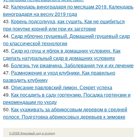
42.
Календарь виноградаря по месяцам 2019. Календарь
виноградаря на весну 2019 года
43.
Корень подсолнуха, как сушить. Как не ошибиться
при покупке корней или при их заготовке
44.
Сидр яблочно грушевый. Домашний грушевый сидр
по классической технологии
45.
Сидр из груш и яблок в домашних условиях. Как
сделать натуральный сидр в домашних условиях
46.
Болезнь туи ржавчина. Заболевания туи и их лечение
47.
Размножение и уход клубники. Как правильно
разводить клубнику
48.
Описание павловский лимон. Секрет успеха
49.
Как посадить в саду гортензию. Посадка гортензии и
рекомендации по уходу
50.
Как ухаживать за абрикосовым деревом в средней
полосе. Подготовка абрикосовых деревьев к зимовке
© 2026 Красивый сад и огород