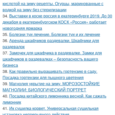
кислотой на зиму рецепты. Огурцы, маринованные с
водкой на зиму без стерилизации
34.
Выставки в коске россия в екатеринбурге 2019. До 30
декабря в екатеринбургском КОСК «Россия» работает
новогодняя ярмарка
35.
Болезни туи лечение. Болезни туи и их лечение
36.
Аренда шкафчиков раздевалки. Шкафчики для
раздевалок
37.
Замочек для шкафчика в раздевалке. Замки для
шкафчиков в раздевалках – безопасность вашего
бизнеса
38.
Как правильно выращивать гортензию в саду.
Посадка гортензии для пышного цветения
39.
Магнолия укрытие на зиму. МОРОЗОСТОЙКИЕ
МАГНОЛИИ: БИОЛОГИЧЕСКИЙ ПОРТРЕТ
40.
Посадка китайского лимонника весной. Как сажать
лимонник
41.
Ик сушилка корвет. Универсальная сушильная
установка непрерывного действия.