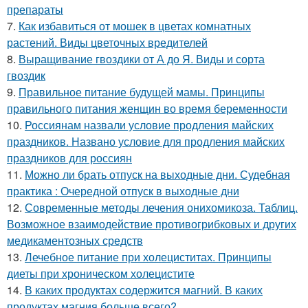
препараты
7.
Как избавиться от мошек в цветах комнатных
растений. Виды цветочных вредителей
8.
Выращивание гвоздики от А до Я. Виды и сорта
гвоздик
9.
Правильное питание будущей мамы. Принципы
правильного питания женщин во время беременности
10.
Россиянам назвали условие продления майских
праздников. Названо условие для продления майских
праздников для россиян
11.
Можно ли брать отпуск на выходные дни. Судебная
практика : Очередной отпуск в выходные дни
12.
Современные методы лечения онихомикоза. Таблиц.
Возможное взаимодействие противогрибковых и других
медикаментозных средств
13.
Лечебное питание при холециститах. Принципы
диеты при хроническом холецистите
14.
В каких продуктах содержится магний. В каких
продуктах магния больше всего?